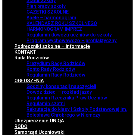
Statut Szkoły
Plan pracy szkoły
GAZETKI SZKOLNE
Apele – harmonogram
KALENDARZ ROKU SZKOLNEGO
HARMONOGRAM IMPREZ
Regulamin dowozu uczniów do szkoły
Program wychowawczo – profilaktyczny
Podręczniki szkolne – informacje
KONTAKT
Rada Rodziców
Prezydium Rady Rodziców
Konto Rady Rodziców
Regulamin Rady Rodziców
OGŁOSZENIA
Godziny konsultacji nauczycieli
Dowóz dzieci – rozkład jazdy
Regulamin Rzecznika Praw Uczniów
Regulamin szatni
Rekrutacja do klasy I Szkoły Podstawowej im.
Bolesława Chrobrego w Niemczy
Ubezpieczenie UNIQA
RODO
Samorząd Uczniowski