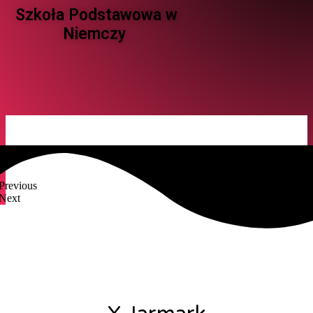
Szkoła Podstawowa w
Niemczy ​
Previous
Next