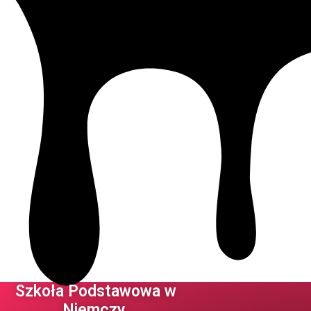
Szkoła Podstawowa w
Niemczy ​