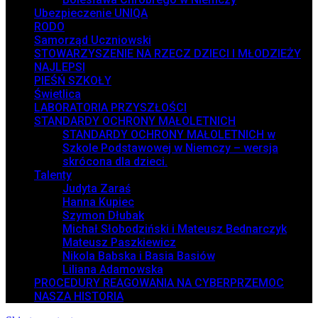
Ubezpieczenie UNIQA
RODO
Samorząd Uczniowski
STOWARZYSZENIE NA RZECZ DZIECI I MŁODZIEŻY
NAJLEPSI
PIEŚŃ SZKOŁY
Świetlica
LABORATORIA PRZYSZŁOŚCI
STANDARDY OCHRONY MAŁOLETNICH
STANDARDY OCHRONY MAŁOLETNICH w
Szkole Podstawowej w Niemczy – wersja
skrócona dla dzieci.
Talenty
Judyta Zaraś
Hanna Kupiec
Szymon Dłubak
Michał Słobodziński i Mateusz Bednarczyk
Mateusz Paszkiewicz
Nikola Babska i Basia Basiów
Liliana Adamowska
PROCEDURY REAGOWANIA NA CYBERPRZEMOC
NASZA HISTORIA