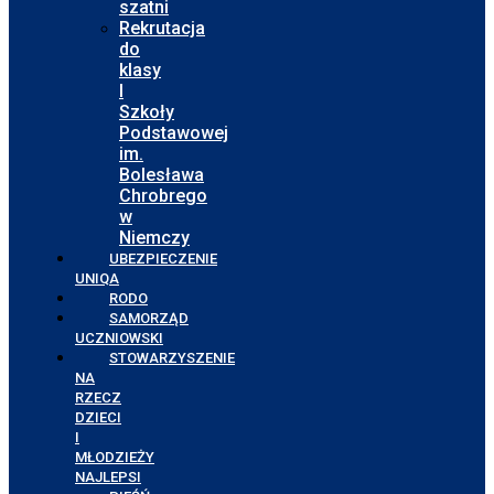
szatni
Rekrutacja
do
klasy
I
Szkoły
Podstawowej
im.
Bolesława
Chrobrego
w
Niemczy
UBEZPIECZENIE
UNIQA
RODO
SAMORZĄD
UCZNIOWSKI
STOWARZYSZENIE
NA
RZECZ
DZIECI
I
MŁODZIEŻY
NAJLEPSI