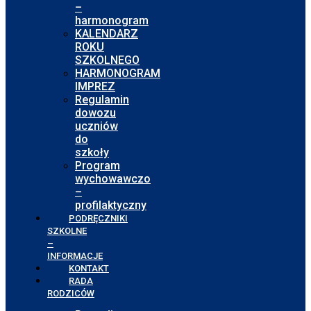
–
harmonogram
KALENDARZ
ROKU
SZKOLNEGO
HARMONOGRAM
IMPREZ
Regulamin
dowozu
uczniów
do
szkoły
Program
wychowawczo
–
profilaktyczny
PODRĘCZNIKI
SZKOLNE
–
INFORMACJE
KONTAKT
RADA
RODZICÓW