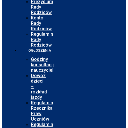
Prezydium
Rady
Rodziców
Konto
Rady
Rodziców
Regulamin
Rady
Rodziców
OGŁOSZENIA
Godziny
konsultacji
nauczycieli
Dowóz
dzieci
–
rozkład
jazdy
Regulamin
Rzecznika
Praw
Uczniów
Regulamin