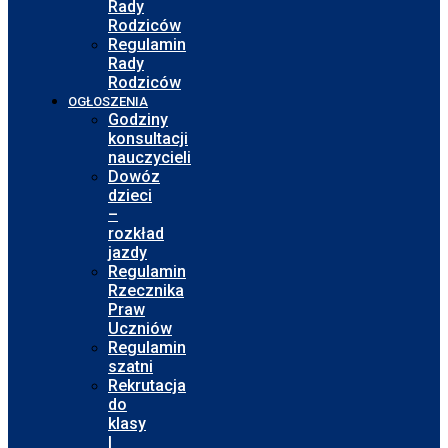
Rady
Rodziców
Regulamin
Rady
Rodziców
OGŁOSZENIA
Godziny
konsultacji
nauczycieli
Dowóz
dzieci
–
rozkład
jazdy
Regulamin
Rzecznika
Praw
Uczniów
Regulamin
szatni
Rekrutacja
do
klasy
I