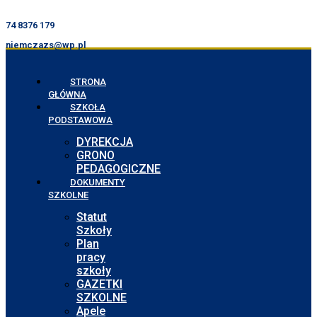
74 8376 179
niemczazs@wp.pl
STRONA
GŁÓWNA
SZKOŁA
PODSTAWOWA
DYREKCJA
GRONO
PEDAGOGICZNE
DOKUMENTY
SZKOLNE
Statut
Szkoły
Plan
pracy
szkoły
GAZETKI
SZKOLNE
Apele