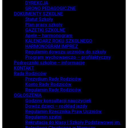
DYREKCJA
GRONO PEDAGOGICZNE
DOKUMENTY SZKOLNE
Statut Szkoły
Plan pracy szkoły
GAZETKI SZKOLNE
Apele – harmonogram
KALENDARZ ROKU SZKOLNEGO
HARMONOGRAM IMPREZ
Regulamin dowozu uczniów do szkoły
Program wychowawczo – profilaktyczny
Podręczniki szkolne – informacje
KONTAKT
Rada Rodziców
Prezydium Rady Rodziców
Konto Rady Rodziców
Regulamin Rady Rodziców
OGŁOSZENIA
Godziny konsultacji nauczycieli
Dowóz dzieci – rozkład jazdy
Regulamin Rzecznika Praw Uczniów
Regulamin szatni
Rekrutacja do klasy I Szkoły Podstawowej im.
Bolesława Chrobrego w Niemczy