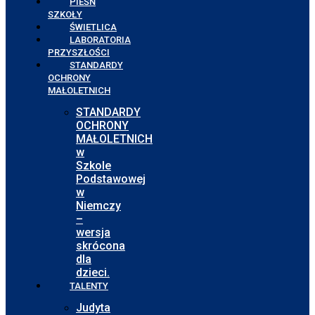
PIEŚŃ
SZKOŁY
ŚWIETLICA
LABORATORIA
PRZYSZŁOŚCI
STANDARDY
OCHRONY
MAŁOLETNICH
STANDARDY
OCHRONY
MAŁOLETNICH
w
Szkole
Podstawowej
w
Niemczy
–
wersja
skrócona
dla
dzieci.
TALENTY
Judyta