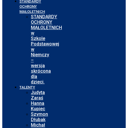
STANDARDY
OCHRONY
MAŁOLETNICH
STANDARDY
OCHRONY
MAŁOLETNICH
w
Szkole
Podstawowej
w
Niemczy
–
wersja
skrócona
dla
dzieci.
TALENTY
Judyta
Zaraś
Hanna
Kupiec
Szymon
Dłubak
Michał