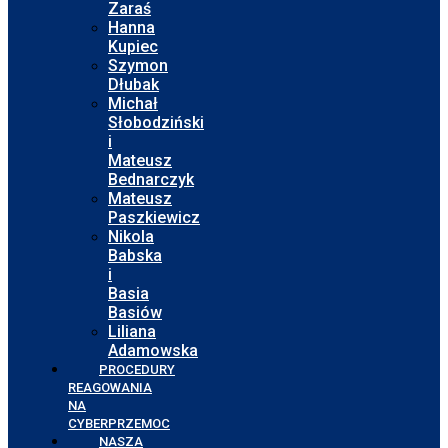
Zaraś
Hanna
Kupiec
Szymon
Dłubak
Michał
Słobodziński
i
Mateusz
Bednarczyk
Mateusz
Paszkiewicz
Nikola
Babska
i
Basia
Basiów
Liliana
Adamowska
PROCEDURY
REAGOWANIA
NA
CYBERPRZEMOC
NASZA