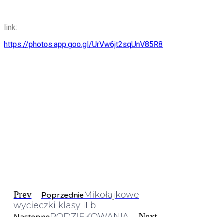
link:
https://photos.app.goo.gl/UrVw6jt2sqUnV85R8
Prev
Mikołajkowe
Poprzednie
wycieczki klasy II b
Next
PODZIĘKOWANIA