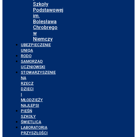
Szkoły
Podstawowej
im.
Bolesława
Chrobrego
w
Niemczy
UBEZPIECZENIE
UNIQA
RODO
SAMORZĄD
UCZNIOWSKI
STOWARZYSZENIE
NA
RZECZ
DZIECI
I
MŁODZIEŻY
NAJLEPSI
PIEŚŃ
SZKOŁY
ŚWIETLICA
LABORATORIA
PRZYSZŁOŚCI