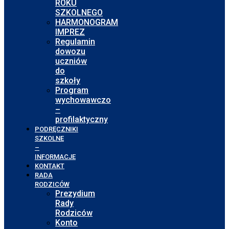
ROKU
SZKOLNEGO
HARMONOGRAM
IMPREZ
Regulamin
dowozu
uczniów
do
szkoły
Program
wychowawczo
–
profilaktyczny
PODRĘCZNIKI
SZKOLNE
–
INFORMACJE
KONTAKT
RADA
RODZICÓW
Prezydium
Rady
Rodziców
Konto