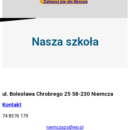
Zaloguj się do librusa
Nasza szkoła
ul. Bolesława Chrobrego 25 58-230 Niemcza
Kontakt
74 8376 179
niemczazs@wp.pl