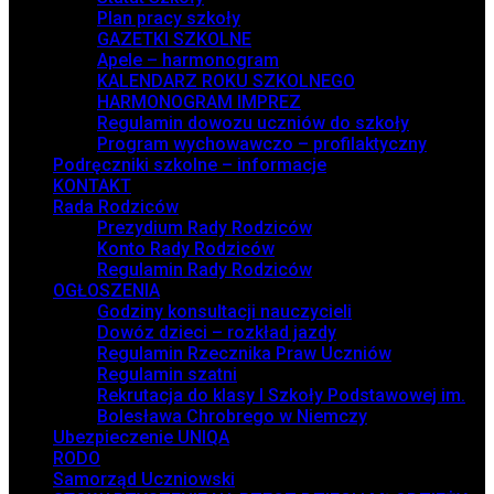
Plan pracy szkoły
GAZETKI SZKOLNE
Apele – harmonogram
KALENDARZ ROKU SZKOLNEGO
HARMONOGRAM IMPREZ
Regulamin dowozu uczniów do szkoły
Program wychowawczo – profilaktyczny
Podręczniki szkolne – informacje
KONTAKT
Rada Rodziców
Prezydium Rady Rodziców
Konto Rady Rodziców
Regulamin Rady Rodziców
OGŁOSZENIA
Godziny konsultacji nauczycieli
Dowóz dzieci – rozkład jazdy
Regulamin Rzecznika Praw Uczniów
Regulamin szatni
Rekrutacja do klasy I Szkoły Podstawowej im.
Bolesława Chrobrego w Niemczy
Ubezpieczenie UNIQA
RODO
Samorząd Uczniowski