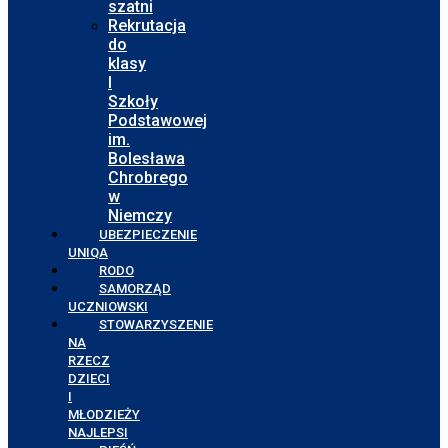
szatni
Rekrutacja
do
klasy
I
Szkoły
Podstawowej
im.
Bolesława
Chrobrego
w
Niemczy
UBEZPIECZENIE
UNIQA
RODO
SAMORZĄD
UCZNIOWSKI
STOWARZYSZENIE
NA
RZECZ
DZIECI
I
MŁODZIEŻY
NAJLEPSI