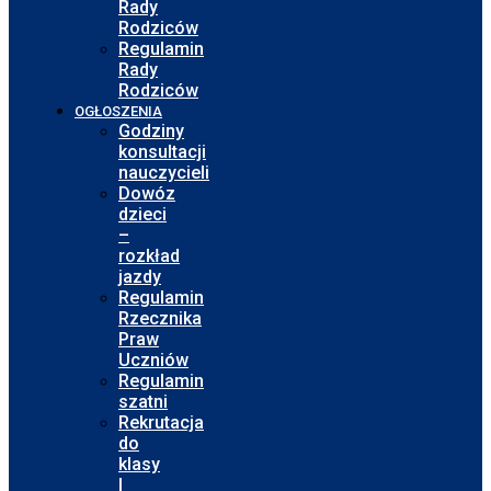
Rady
Rodziców
Regulamin
Rady
Rodziców
OGŁOSZENIA
Godziny
konsultacji
nauczycieli
Dowóz
dzieci
–
rozkład
jazdy
Regulamin
Rzecznika
Praw
Uczniów
Regulamin
szatni
Rekrutacja
do
klasy
I