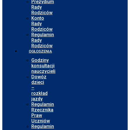
Prezydium
Rady
Rodziców
Konto
Rady
Rodziców
Regulamin
Rady
Rodziców
OGŁOSZENIA
Godziny
konsultacji
nauczycieli
Dowóz
dzieci
–
rozkład
jazdy
Regulamin
Rzecznika
Praw
Uczniów
Regulamin