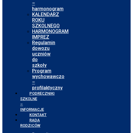
–
harmonogram
KALENDARZ
ROKU
SZKOLNEGO
HARMONOGRAM
IMPREZ
Regulamin
dowozu
uczniów
do
szkoły
Program
wychowawczo
–
profilaktyczny
PODRĘCZNIKI
SZKOLNE
–
INFORMACJE
KONTAKT
RADA
RODZICÓW