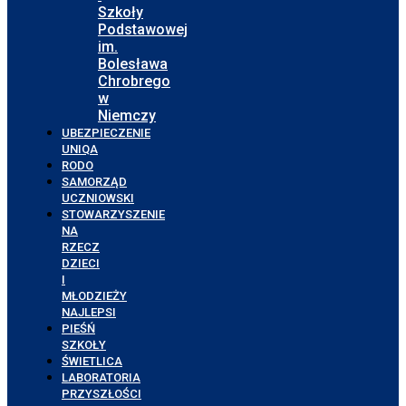
Szkoły
Podstawowej
im.
Bolesława
Chrobrego
w
Niemczy
UBEZPIECZENIE
UNIQA
RODO
SAMORZĄD
UCZNIOWSKI
STOWARZYSZENIE
NA
RZECZ
DZIECI
I
MŁODZIEŻY
NAJLEPSI
PIEŚŃ
SZKOŁY
ŚWIETLICA
LABORATORIA
PRZYSZŁOŚCI