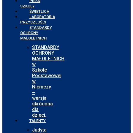
PIEŚŃ
SZKOŁY
ŚWIETLICA
LABORATORIA
PRZYSZŁOŚCI
STANDARDY
OCHRONY
MAŁOLETNICH
STANDARDY
OCHRONY
MAŁOLETNICH
w
Szkole
Podstawowej
w
Niemczy
–
wersja
skrócona
dla
dzieci.
TALENTY
Judyta