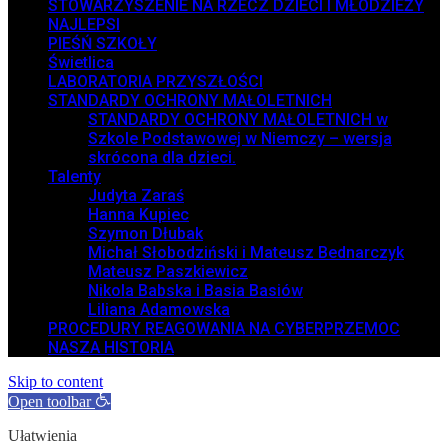
STOWARZYSZENIE NA RZECZ DZIECI I MŁODZIEŻY
NAJLEPSI
PIEŚŃ SZKOŁY
Świetlica
LABORATORIA PRZYSZŁOŚCI
STANDARDY OCHRONY MAŁOLETNICH
STANDARDY OCHRONY MAŁOLETNICH w
Szkole Podstawowej w Niemczy – wersja
skrócona dla dzieci.
Talenty
Judyta Zaraś
Hanna Kupiec
Szymon Dłubak
Michał Słobodziński i Mateusz Bednarczyk
Mateusz Paszkiewicz
Nikola Babska i Basia Basiów
Liliana Adamowska
PROCEDURY REAGOWANIA NA CYBERPRZEMOC
NASZA HISTORIA
Skip to content
Open toolbar
Ułatwienia