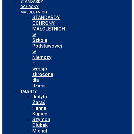
STANDARDY
OCHRONY
MAŁOLETNICH
STANDARDY
OCHRONY
MAŁOLETNICH
w
Szkole
Podstawowej
w
Niemczy
–
wersja
skrócona
dla
dzieci.
TALENTY
Judyta
Zaraś
Hanna
Kupiec
Szymon
Dłubak
Michał