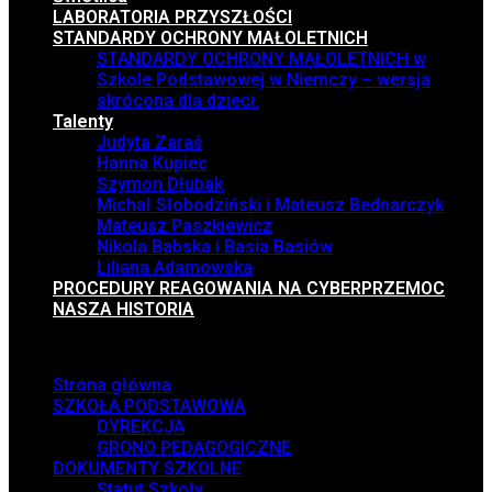
LABORATORIA PRZYSZŁOŚCI
STANDARDY OCHRONY MAŁOLETNICH
STANDARDY OCHRONY MAŁOLETNICH w
Szkole Podstawowej w Niemczy – wersja
skrócona dla dzieci.
Talenty
Judyta Zaraś
Hanna Kupiec
Szymon Dłubak
Michał Słobodziński i Mateusz Bednarczyk
Mateusz Paszkiewicz
Nikola Babska i Basia Basiów
Liliana Adamowska
PROCEDURY REAGOWANIA NA CYBERPRZEMOC
NASZA HISTORIA
Menu
Strona główna
SZKOŁA PODSTAWOWA
DYREKCJA
GRONO PEDAGOGICZNE
DOKUMENTY SZKOLNE
Statut Szkoły