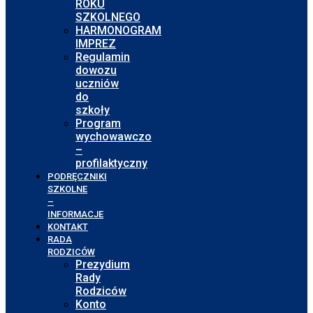
ROKU
SZKOLNEGO
HARMONOGRAM
IMPREZ
Regulamin
dowozu
uczniów
do
szkoły
Program
wychowawczo
–
profilaktyczny
PODRĘCZNIKI
SZKOLNE
–
INFORMACJE
KONTAKT
RADA
RODZICÓW
Prezydium
Rady
Rodziców
Konto