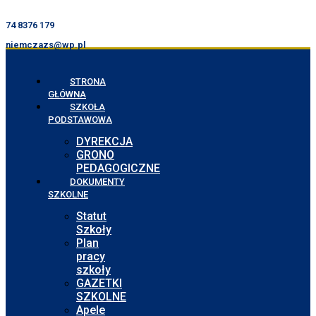
74 8376 179
niemczazs@wp.pl
STRONA
GŁÓWNA
SZKOŁA
PODSTAWOWA
DYREKCJA
GRONO
PEDAGOGICZNE
DOKUMENTY
SZKOLNE
Statut
Szkoły
Plan
pracy
szkoły
GAZETKI
SZKOLNE
Apele