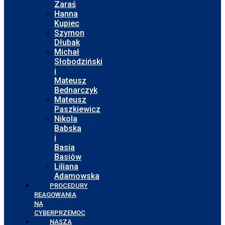
Zaraś
Hanna
Kupiec
Szymon
Dłubak
Michał
Słobodziński
i
Mateusz
Bednarczyk
Mateusz
Paszkiewicz
Nikola
Babska
i
Basia
Basiów
Liliana
Adamowska
PROCEDURY
REAGOWANIA
NA
CYBERPRZEMOC
NASZA