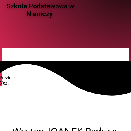
Szkoła Podstawowa w
Niemczy ​
Previous
Next