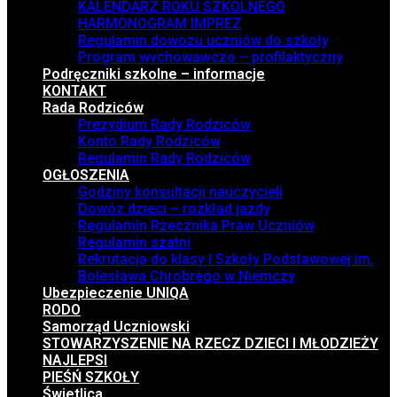
KALENDARZ ROKU SZKOLNEGO
HARMONOGRAM IMPREZ
Regulamin dowozu uczniów do szkoły
Program wychowawczo – profilaktyczny
Podręczniki szkolne – informacje
KONTAKT
Rada Rodziców
Prezydium Rady Rodziców
Konto Rady Rodziców
Regulamin Rady Rodziców
OGŁOSZENIA
Godziny konsultacji nauczycieli
Dowóz dzieci – rozkład jazdy
Regulamin Rzecznika Praw Uczniów
Regulamin szatni
Rekrutacja do klasy I Szkoły Podstawowej im.
Bolesława Chrobrego w Niemczy
Ubezpieczenie UNIQA
RODO
Samorząd Uczniowski
STOWARZYSZENIE NA RZECZ DZIECI I MŁODZIEŻY
NAJLEPSI
PIEŚŃ SZKOŁY
Świetlica