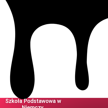
Szkoła Podstawowa w
Niemczy ​