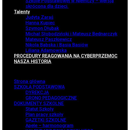
Szkole Podstawowej w Niemczy – wersja
skrócona dla dzieci.
Talenty
Judyta Zaraś
Hanna Kupiec
Szymon Dłubak
Michał Słobodziński i Mateusz Bednarczyk
Mateusz Paszkiewicz
Nikola Babska i Basia Basiów
Liliana Adamowska
PROCEDURY REAGOWANIA NA CYBERPRZEMOC
NASZA HISTORIA
Menu
Strona główna
SZKOŁA PODSTAWOWA
DYREKCJA
GRONO PEDAGOGICZNE
DOKUMENTY SZKOLNE
Statut Szkoły
Plan pracy szkoły
GAZETKI SZKOLNE
Apele – harmonogram