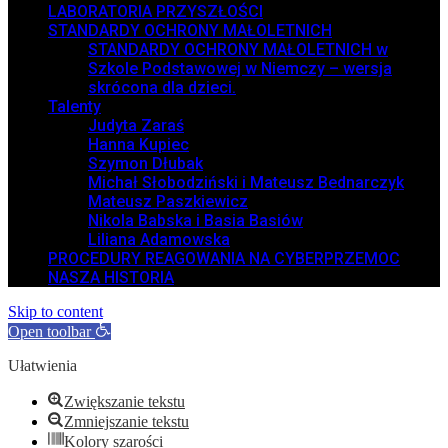
LABORATORIA PRZYSZŁOŚCI
STANDARDY OCHRONY MAŁOLETNICH
STANDARDY OCHRONY MAŁOLETNICH w
Szkole Podstawowej w Niemczy – wersja
skrócona dla dzieci.
Talenty
Judyta Zaraś
Hanna Kupiec
Szymon Dłubak
Michał Słobodziński i Mateusz Bednarczyk
Mateusz Paszkiewicz
Nikola Babska i Basia Basiów
Liliana Adamowska
PROCEDURY REAGOWANIA NA CYBERPRZEMOC
NASZA HISTORIA
Skip to content
Open toolbar
Ułatwienia
Zwiększanie tekstu
Zmniejszanie tekstu
Kolory szarości