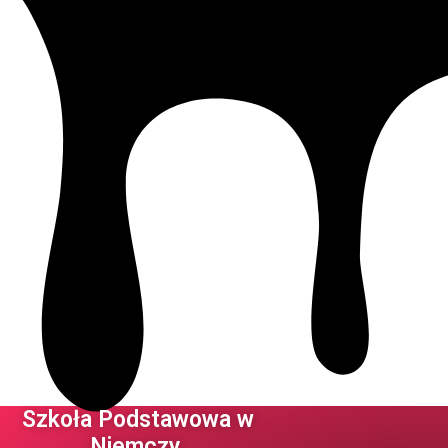
Szkoła Podstawowa w
Niemczy ​