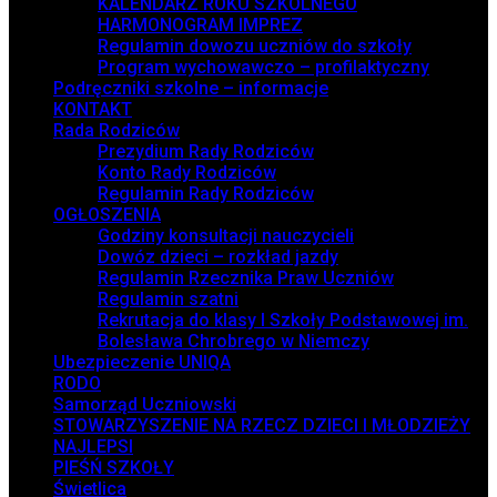
KALENDARZ ROKU SZKOLNEGO
HARMONOGRAM IMPREZ
Regulamin dowozu uczniów do szkoły
Program wychowawczo – profilaktyczny
Podręczniki szkolne – informacje
KONTAKT
Rada Rodziców
Prezydium Rady Rodziców
Konto Rady Rodziców
Regulamin Rady Rodziców
OGŁOSZENIA
Godziny konsultacji nauczycieli
Dowóz dzieci – rozkład jazdy
Regulamin Rzecznika Praw Uczniów
Regulamin szatni
Rekrutacja do klasy I Szkoły Podstawowej im.
Bolesława Chrobrego w Niemczy
Ubezpieczenie UNIQA
RODO
Samorząd Uczniowski
STOWARZYSZENIE NA RZECZ DZIECI I MŁODZIEŻY
NAJLEPSI
PIEŚŃ SZKOŁY
Świetlica