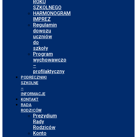
ROKU
SZKOLNEGO
HARMONOGRAM
IMPREZ
Regulamin
dowozu
uczniów
do
szkoły
Program
wychowawczo
–
profilaktyczny
PODRĘCZNIKI
SZKOLNE
–
INFORMACJE
KONTAKT
RADA
RODZICÓW
Prezydium
Rady
Rodziców
Konto