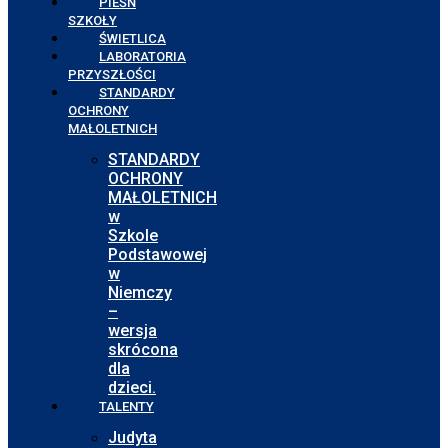
PIEŚŃ
SZKOŁY
ŚWIETLICA
LABORATORIA
PRZYSZŁOŚCI
STANDARDY
OCHRONY
MAŁOLETNICH
STANDARDY
OCHRONY
MAŁOLETNICH
w
Szkole
Podstawowej
w
Niemczy
–
wersja
skrócona
dla
dzieci.
TALENTY
Judyta