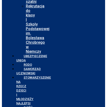
szatni
Rekrutacja
do
klasy
I
Szkoły
Podstawowej
im.
Bolesława
Chrobrego
w
Niemczy
UBEZPIECZENIE
UNIQA
RODO
SAMORZĄD
UCZNIOWSKI
STOWARZYSZENIE
NA
RZECZ
DZIECI
I
MŁODZIEŻY
NAJLEPSI