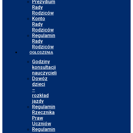
Prezydium
Rady
Rodziców
Konto
Rady
Rodziców
Regulamin
Rady
Rodziców
OGŁOSZENIA
Godziny
konsultacji
nauczycieli
Dowóz
dzieci
–
rozkład
jazdy
Regulamin
Rzecznika
Praw
Uczniów
Regulamin