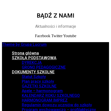
BĄDŹ Z NAMI
Aktualności i informacje
Facebook
Twitter
Youtube
Theme by Grupa Lucrum
Strona główna
SZKOŁA PODSTAWOWA
DYREKCJA
GRONO PEDAGOGICZNE
DOKUMENTY SZKOLNE
Statut Szkoły
Plan pracy szkoły
GAZETKI SZKOLNE
Apele – harmonogram
KALENDARZ ROKU SZKOLNEGO
HARMONOGRAM IMPREZ
Regulamin dowozu uczniów do szkoły
Program wychowawczo – profilaktyczny