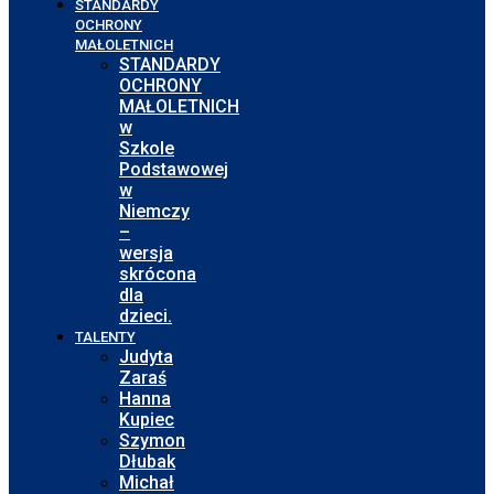
STANDARDY
OCHRONY
MAŁOLETNICH
STANDARDY
OCHRONY
MAŁOLETNICH
w
Szkole
Podstawowej
w
Niemczy
–
wersja
skrócona
dla
dzieci.
TALENTY
Judyta
Zaraś
Hanna
Kupiec
Szymon
Dłubak
Michał