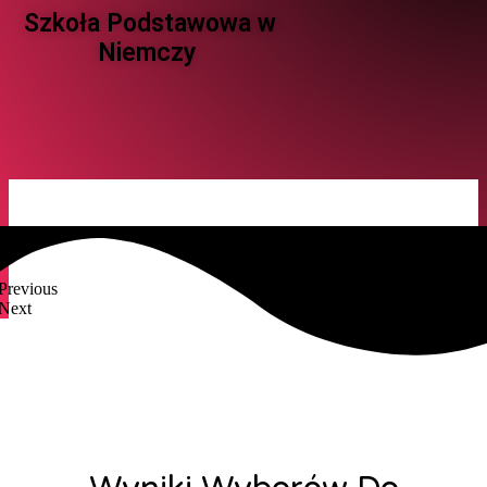
Szkoła Podstawowa w
Niemczy ​
Previous
Next