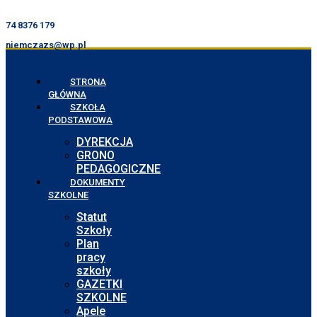
74 8376 179
niemczazs@wp.pl
STRONA
GŁÓWNA
SZKOŁA
PODSTAWOWA
DYREKCJA
GRONO
PEDAGOGICZNE
DOKUMENTY
SZKOLNE
Statut
Szkoły
Plan
pracy
szkoły
GAZETKI
SZKOLNE
Apele