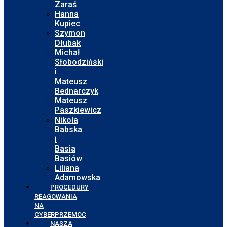
Zaraś
Hanna
Kupiec
Szymon
Dłubak
Michał
Słobodziński
i
Mateusz
Bednarczyk
Mateusz
Paszkiewicz
Nikola
Babska
i
Basia
Basiów
Liliana
Adamowska
PROCEDURY
REAGOWANIA
NA
CYBERPRZEMOC
NASZA