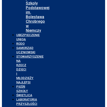
Szkoły
Podstawowej
im.
Bolesława
Chrobrego
w
Niemczy
UBEZPIECZENIE
UNIQA
RODO
SAMORZĄD
UCZNIOWSKI
STOWARZYSZENIE
NA
RZECZ
DZIECI
I
MŁODZIEŻY
NAJLEPSI
PIEŚŃ
SZKOŁY
ŚWIETLICA
LABORATORIA
PRZYSZŁOŚCI