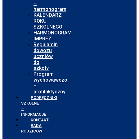
–
harmonogram
KALENDARZ
ROKU
SZKOLNEGO
HARMONOGRAM
IMPREZ
Regulamin
dowozu
uczniów
do
szkoły
Program
wychowawczo
–
profilaktyczny
PODRĘCZNIKI
SZKOLNE
–
INFORMACJE
KONTAKT
RADA
RODZICÓW