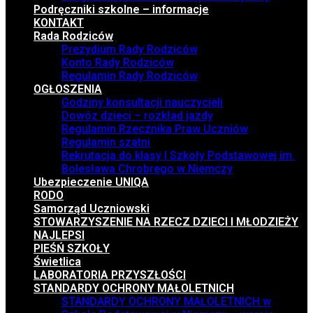
Podręczniki szkolne – informacje
KONTAKT
Rada Rodziców
Prezydium Rady Rodziców
Konto Rady Rodziców
Regulamin Rady Rodziców
OGŁOSZENIA
Godziny konsultacji nauczycieli
Dowóz dzieci – rozkład jazdy
Regulamin Rzecznika Praw Uczniów
Regulamin szatni
Rekrutacja do klasy I Szkoły Podstawowej im.
Bolesława Chrobrego w Niemczy
Ubezpieczenie UNIQA
RODO
Samorząd Uczniowski
STOWARZYSZENIE NA RZECZ DZIECI I MŁODZIEŻY
NAJLEPSI
PIEŚŃ SZKOŁY
Świetlica
LABORATORIA PRZYSZŁOŚCI
STANDARDY OCHRONY MAŁOLETNICH
STANDARDY OCHRONY MAŁOLETNICH w