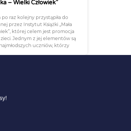
ka – Wielki Człowiek”
 po raz kolejny przystąpiła do
j przez Instytut Książki „Mała
wiek”, której celem jest promocja
zieci. Jednym z jej elementów są
z najmłodszych uczniów, którzy
sy!