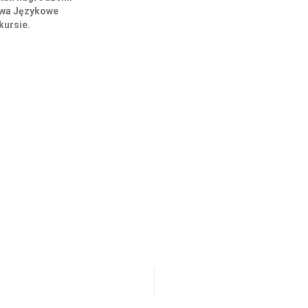
twa Językowe
kursie.