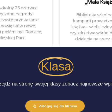
„Mała Książ
szkolny 26 czerwca.
ęczono nagrody i
Biblioteka szkolna
oczyste przekazanie
kampanii prowadzone
 obowiązków nowej
książka – wielki czło
 gośćmi byli Rodzice,
czytelnictwa wśród d
ejskiej Pani
działania na rzec
Klasa
zejdź na stronę swojej klasy zobacz najnowsze wpi
Zaloguj się do librusa