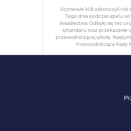
Uczniowie kl.8 zakończyli rok 
Tego dnia podczas apelu wr
świadectwa. Odbyło się też ur
sztandaru oraz przekazanie
przewodniczącej szkoły .Naszymi
Przewodnicząca Rady Mi
Pr