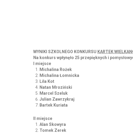
WYNIKI SZKOLNEGO KONKURSU
KARTEK WIELKA
Na konkurs wpłynęło 25 przepięknych i pomysłowych
I miejsce
Michalina Rożek
Michalina Łomnicka
Lila Kot
Natan Mroziński
Marcel Szeluk
Julian Zawrzykraj
Bartek Kuriata
II miejsce
Alan Skowyra
Tomek Zerek