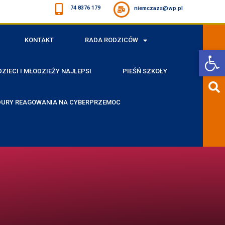
74 8376 179
niemczazs@wp.pl
KONTAKT
RADA RODZICÓW
Open toolbar
ZIECI I MŁODZIEŻY NAJLEPSI
PIEŚŃ SZKOŁY
URY REAGOWANIA NA CYBERPRZEMOC