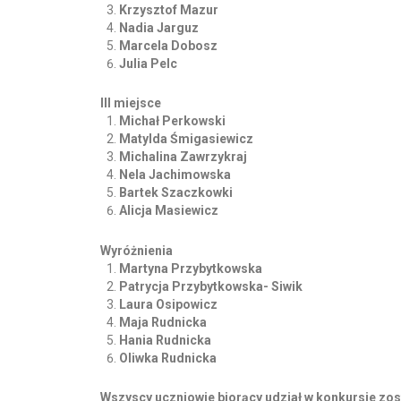
Krzysztof Mazur
Nadia Jarguz
Marcela Dobosz
Julia Pelc
III miejsce
Michał Perkowski
Matylda Śmigasiewicz
Michalina Zawrzykraj
Nela Jachimowska
Bartek Szaczkowki
Alicja Masiewicz
Wyróżnienia
Martyna Przybytkowska
Patrycja Przybytkowska- Siwik
Laura Osipowicz
Maja Rudnicka
Hania Rudnicka
Oliwka Rudnicka
Wszyscy uczniowie biorący udział w konkursie zos