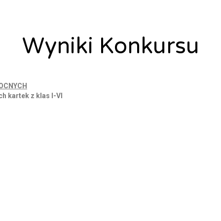
Wyniki Konkursu
Alicja Łysiak
6 kwietnia, 2023
NOCNYCH
 kartek z klas I-VI