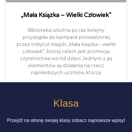
„Mała Książka – Wielki Człowiek”
Biblioteka szkolna po raz kolejny
przystąpiła do kampanii prowadzonej
przez Instytut Książki „Mała książka – wielki
człowiek”, której celem jest promocja
czytelnictwa wśród dzieci. Jednym z jej
elementów są działania na rzecz
najmłodszych uczniów, którzy
Klasa
Przejdź na stronę swojej klasy zobacz najnowsze wpisy!