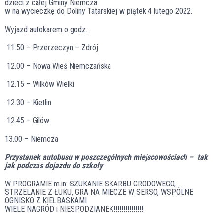
dzieci z całej Gminy Niemcza
w na wycieczkę do Doliny Tatarskiej w piątek 4 lutego 2022.
Wyjazd autokarem o godz.:
11.50 – Przerzeczyn – Zdrój
12.00 – Nowa Wieś Niemczańska
12.15 – Wilków Wielki
12.30 – Kietlin
12.45 – Gilów
13.00 – Niemcza
Przystanek autobusu w poszczególnych miejscowościach
– tak
jak podczas dojazdu do szkoły
W PROGRAMIE m.in: SZUKANIE SKARBU GRODOWEGO,
STRZELANIE Z ŁUKU, GRA NA MIECZE W SERSO, WSPÓLNE
OGNISKO Z KIEŁBASKAMI
WIELE NAGRÓD i NIESPODZIANEK!!!!!!!!!!!!!!!