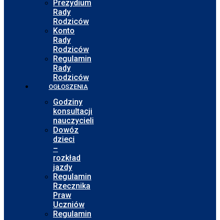
Prezydium
Rady
Rodziców
Konto
Rady
Rodziców
Regulamin
Rady
Rodziców
OGŁOSZENIA
Godziny
konsultacji
nauczycieli
Dowóz
dzieci
–
rozkład
jazdy
Regulamin
Rzecznika
Praw
Uczniów
Regulamin