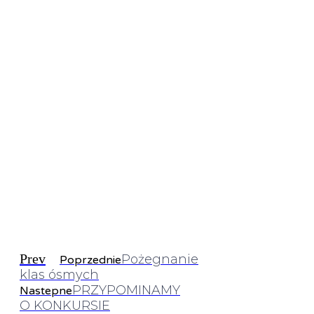
Prev
Pożegnanie
Poprzednie
klas ósmych
PRZYPOMINAMY
Nastepne
O KONKURSIE