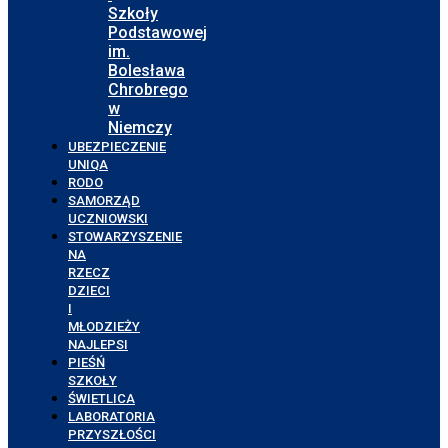
Szkoły
Podstawowej
im.
Bolesława
Chrobrego
w
Niemczy
UBEZPIECZENIE
UNIQA
RODO
SAMORZĄD
UCZNIOWSKI
STOWARZYSZENIE
NA
RZECZ
DZIECI
I
MŁODZIEŻY
NAJLEPSI
PIEŚŃ
SZKOŁY
ŚWIETLICA
LABORATORIA
PRZYSZŁOŚCI