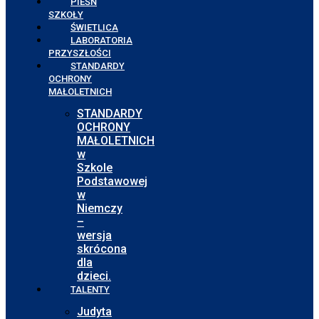
PIEŚŃ
SZKOŁY
ŚWIETLICA
LABORATORIA
PRZYSZŁOŚCI
STANDARDY
OCHRONY
MAŁOLETNICH
STANDARDY
OCHRONY
MAŁOLETNICH
w
Szkole
Podstawowej
w
Niemczy
–
wersja
skrócona
dla
dzieci.
TALENTY
Judyta