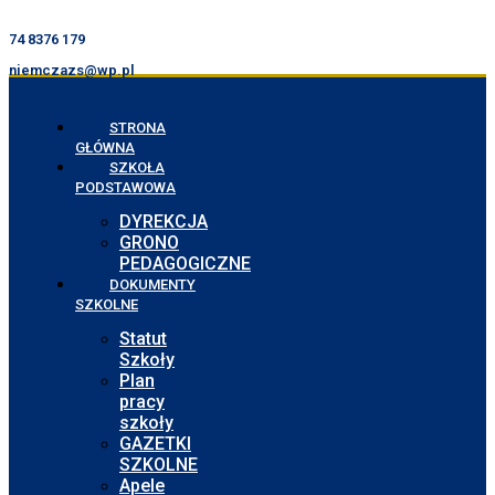
74 8376 179
niemczazs@wp.pl
STRONA
GŁÓWNA
SZKOŁA
PODSTAWOWA
DYREKCJA
GRONO
PEDAGOGICZNE
DOKUMENTY
SZKOLNE
Statut
Szkoły
Plan
pracy
szkoły
GAZETKI
SZKOLNE
Apele