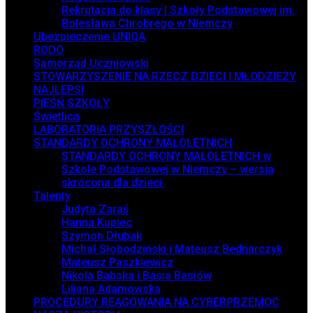
Rekrutacja do klasy I Szkoły Podstawowej im.
Bolesława Chrobrego w Niemczy
Ubezpieczenie UNIQA
RODO
Samorząd Uczniowski
STOWARZYSZENIE NA RZECZ DZIECI I MŁODZIEŻY
NAJLEPSI
PIEŚŃ SZKOŁY
Świetlica
LABORATORIA PRZYSZŁOŚCI
STANDARDY OCHRONY MAŁOLETNICH
STANDARDY OCHRONY MAŁOLETNICH w
Szkole Podstawowej w Niemczy – wersja
skrócona dla dzieci.
Talenty
Judyta Zaraś
Hanna Kupiec
Szymon Dłubak
Michał Słobodziński i Mateusz Bednarczyk
Mateusz Paszkiewicz
Nikola Babska i Basia Basiów
Liliana Adamowska
PROCEDURY REAGOWANIA NA CYBERPRZEMOC