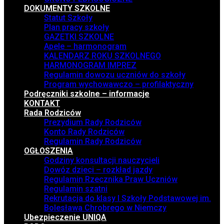
DOKUMENTY SZKOLNE
Statut Szkoły
Plan pracy szkoły
GAZETKI SZKOLNE
Apele – harmonogram
KALENDARZ ROKU SZKOLNEGO
HARMONOGRAM IMPREZ
Regulamin dowozu uczniów do szkoły
Program wychowawczo – profilaktyczny
Podręczniki szkolne – informacje
KONTAKT
Rada Rodziców
Prezydium Rady Rodziców
Konto Rady Rodziców
Regulamin Rady Rodziców
OGŁOSZENIA
Godziny konsultacji nauczycieli
Dowóz dzieci – rozkład jazdy
Regulamin Rzecznika Praw Uczniów
Regulamin szatni
Rekrutacja do klasy I Szkoły Podstawowej im.
Bolesława Chrobrego w Niemczy
Ubezpieczenie UNIQA