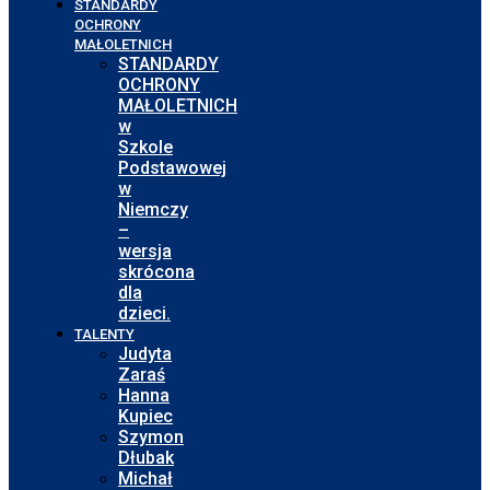
STANDARDY
OCHRONY
MAŁOLETNICH
STANDARDY
OCHRONY
MAŁOLETNICH
w
Szkole
Podstawowej
w
Niemczy
–
wersja
skrócona
dla
dzieci.
TALENTY
Judyta
Zaraś
Hanna
Kupiec
Szymon
Dłubak
Michał