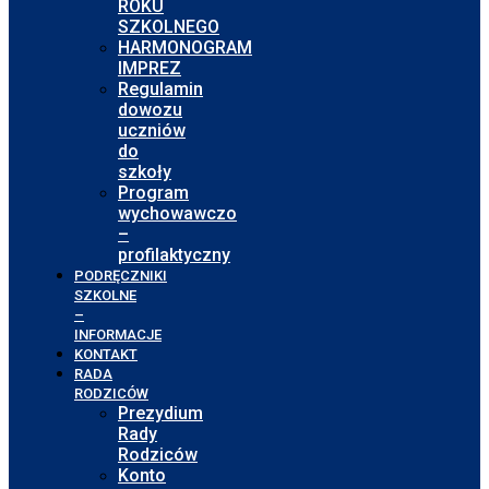
ROKU
SZKOLNEGO
HARMONOGRAM
IMPREZ
Regulamin
dowozu
uczniów
do
szkoły
Program
wychowawczo
–
profilaktyczny
PODRĘCZNIKI
SZKOLNE
–
INFORMACJE
KONTAKT
RADA
RODZICÓW
Prezydium
Rady
Rodziców
Konto