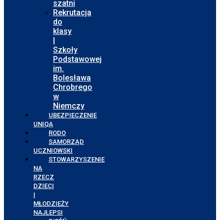
szatni
Rekrutacja
do
klasy
I
Szkoły
Podstawowej
im.
Bolesława
Chrobrego
w
Niemczy
UBEZPIECZENIE
UNIQA
RODO
SAMORZĄD
UCZNIOWSKI
STOWARZYSZENIE
NA
RZECZ
DZIECI
I
MŁODZIEŻY
NAJLEPSI