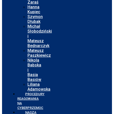
Zaraś
Hanna
Kupiec
Szymon
Dłubak
Michał
Słobodziński
i
Mateusz
Bednarczyk
Mateusz
Paszkiewicz
Nikola
Babska
i
Basia
Basiów
Liliana
Adamowska
PROCEDURY
REAGOWANIA
NA
CYBERPRZEMOC
NASZA