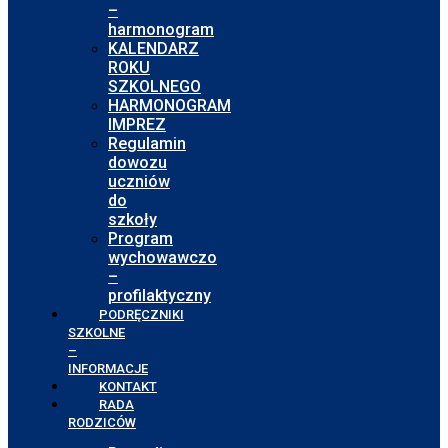
–
harmonogram
KALENDARZ
ROKU
SZKOLNEGO
HARMONOGRAM
IMPREZ
Regulamin
dowozu
uczniów
do
szkoły
Program
wychowawczo
–
profilaktyczny
PODRĘCZNIKI
SZKOLNE
–
INFORMACJE
KONTAKT
RADA
RODZICÓW