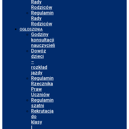
Rady
Rodziców
Regulamin
Rady
Rodziców
OGŁOSZENIA
Godziny
konsultacji
nauczycieli
Dowóz
dzieci
–
rozkład
jazdy
Regulamin
Rzecznika
Praw
Uczniów
Regulamin
szatni
Rekrutacja
do
klasy
I