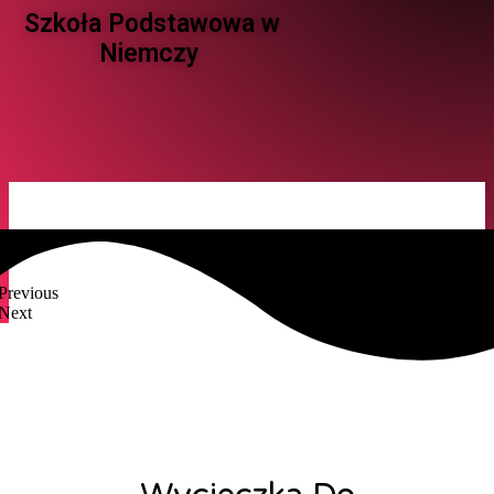
Szkoła Podstawowa w
Niemczy ​
Previous
Next