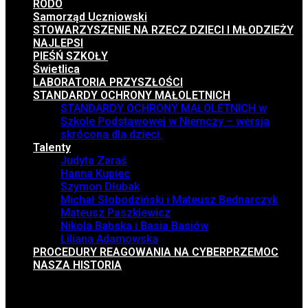
RODO
Samorząd Uczniowski
STOWARZYSZENIE NA RZECZ DZIECI I MŁODZIEŻY
NAJLEPSI
PIEŚŃ SZKOŁY
Świetlica
LABORATORIA PRZYSZŁOŚCI
STANDARDY OCHRONY MAŁOLETNICH
STANDARDY OCHRONY MAŁOLETNICH w
Szkole Podstawowej w Niemczy – wersja
skrócona dla dzieci.
Talenty
Judyta Zaraś
Hanna Kupiec
Szymon Dłubak
Michał Słobodziński i Mateusz Bednarczyk
Mateusz Paszkiewicz
Nikola Babska i Basia Basiów
Liliana Adamowska
PROCEDURY REAGOWANIA NA CYBERPRZEMOC
NASZA HISTORIA
Menu