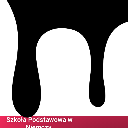
Szkoła Podstawowa w
Niemczy ​