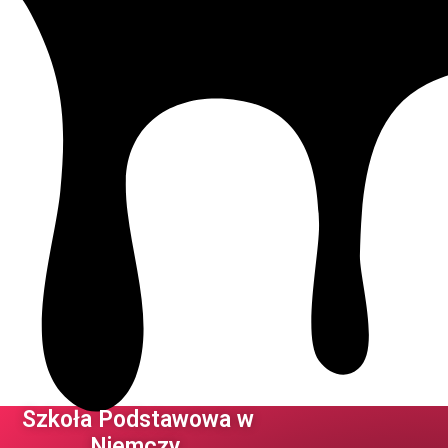
Szkoła Podstawowa w
Niemczy ​