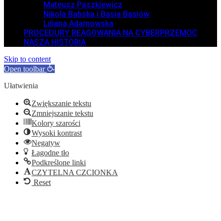
Mateusz Paszkiewicz
Nikola Babska i Basia Basiów
Liliana Adamowska
PROCEDURY REAGOWANIA NA CYBERPRZEMOC
NASZA HISTORIA
Skip to content
Open toolbar
Ułatwienia
Zwiększanie tekstu
Zmniejszanie tekstu
Kolory szarości
Wysoki kontrast
Negatyw
Łagodne tło
Podkreślone linki
CZYTELNA CZCIONKA
Reset