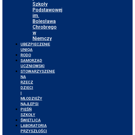
Szkoły
Podstawowej
im.
Bolesława
Chrobrego
w
Niemczy
UBEZPIECZENIE
UNIQA
RODO
SAMORZĄD
UCZNIOWSKI
STOWARZYSZENIE
NA
RZECZ
DZIECI
I
MŁODZIEŻY
NAJLEPSI
PIEŚŃ
SZKOŁY
ŚWIETLICA
LABORATORIA
PRZYSZŁOŚCI