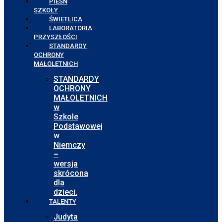
PIEŚŃ
SZKOŁY
ŚWIETLICA
LABORATORIA
PRZYSZŁOŚCI
STANDARDY
OCHRONY
MAŁOLETNICH
STANDARDY
OCHRONY
MAŁOLETNICH
w
Szkole
Podstawowej
w
Niemczy
–
wersja
skrócona
dla
dzieci.
TALENTY
Judyta