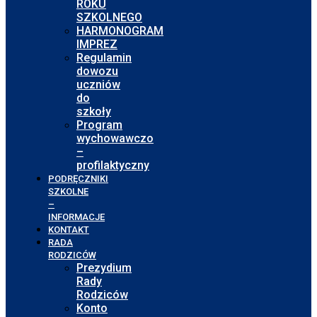
ROKU
SZKOLNEGO
HARMONOGRAM
IMPREZ
Regulamin
dowozu
uczniów
do
szkoły
Program
wychowawczo
–
profilaktyczny
PODRĘCZNIKI
SZKOLNE
–
INFORMACJE
KONTAKT
RADA
RODZICÓW
Prezydium
Rady
Rodziców
Konto