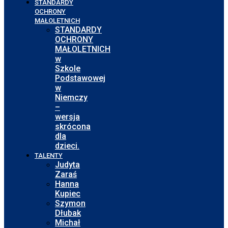
STANDARDY
OCHRONY
MAŁOLETNICH
STANDARDY
OCHRONY
MAŁOLETNICH
w
Szkole
Podstawowej
w
Niemczy
–
wersja
skrócona
dla
dzieci.
TALENTY
Judyta
Zaraś
Hanna
Kupiec
Szymon
Dłubak
Michał