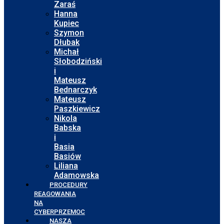
Zaraś
Hanna
Kupiec
Szymon
Dłubak
Michał
Słobodziński
i
Mateusz
Bednarczyk
Mateusz
Paszkiewicz
Nikola
Babska
i
Basia
Basiów
Liliana
Adamowska
PROCEDURY
REAGOWANIA
NA
CYBERPRZEMOC
NASZA