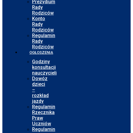
Prezydium
Rady
Rodziców
Konto
Rady
Rodziców
Regulamin
Rady
Rodziców
OGŁOSZENIA
Godziny
konsultacji
nauczycieli
Dowóz
dzieci
–
rozkład
jazdy
Regulamin
Rzecznika
Praw
Uczniów
Regulamin