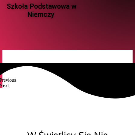
Szkoła Podstawowa w
Niemczy ​
Previous
Next