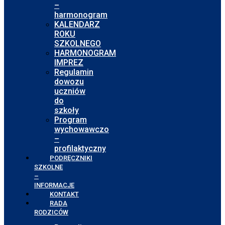
–
harmonogram
KALENDARZ
ROKU
SZKOLNEGO
HARMONOGRAM
IMPREZ
Regulamin
dowozu
uczniów
do
szkoły
Program
wychowawczo
–
profilaktyczny
PODRĘCZNIKI
SZKOLNE
–
INFORMACJE
KONTAKT
RADA
RODZICÓW