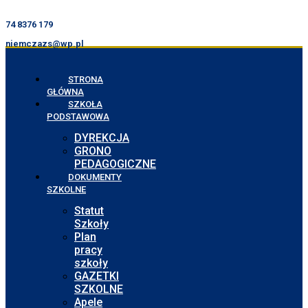
74 8376 179
niemczazs@wp.pl
STRONA
GŁÓWNA
SZKOŁA
PODSTAWOWA
DYREKCJA
GRONO
PEDAGOGICZNE
DOKUMENTY
SZKOLNE
Statut
Szkoły
Plan
pracy
szkoły
GAZETKI
SZKOLNE
Apele