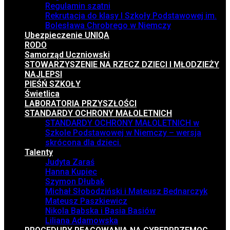
Regulamin szatni
Rekrutacja do klasy I Szkoły Podstawowej im.
Bolesława Chrobrego w Niemczy
Ubezpieczenie UNIQA
RODO
Samorząd Uczniowski
STOWARZYSZENIE NA RZECZ DZIECI I MŁODZIEŻY
NAJLEPSI
PIEŚŃ SZKOŁY
Świetlica
LABORATORIA PRZYSZŁOŚCI
STANDARDY OCHRONY MAŁOLETNICH
STANDARDY OCHRONY MAŁOLETNICH w
Szkole Podstawowej w Niemczy – wersja
skrócona dla dzieci.
Talenty
Judyta Zaraś
Hanna Kupiec
Szymon Dłubak
Michał Słobodziński i Mateusz Bednarczyk
Mateusz Paszkiewicz
Nikola Babska i Basia Basiów
Liliana Adamowska