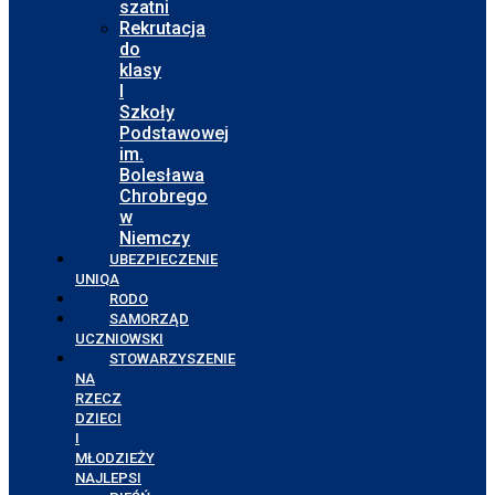
szatni
Rekrutacja
do
klasy
I
Szkoły
Podstawowej
im.
Bolesława
Chrobrego
w
Niemczy
UBEZPIECZENIE
UNIQA
RODO
SAMORZĄD
UCZNIOWSKI
STOWARZYSZENIE
NA
RZECZ
DZIECI
I
MŁODZIEŻY
NAJLEPSI