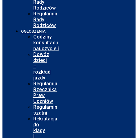
Rady
Rodziców
Regulamin
Rady
Rodziców
OGŁOSZENIA
Godziny
konsultacji
nauczycieli
Dowóz
dzieci
–
rozkład
jazdy
Regulamin
Rzecznika
Praw
Uczniów
Regulamin
szatni
Rekrutacja
do
klasy
I