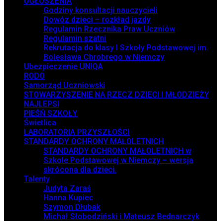
OGŁOSZENIA
Godziny konsultacji nauczycieli
Dowóz dzieci – rozkład jazdy
Regulamin Rzecznika Praw Uczniów
Regulamin szatni
Rekrutacja do klasy I Szkoły Podstawowej im.
Bolesława Chrobrego w Niemczy
Ubezpieczenie UNIQA
RODO
Samorząd Uczniowski
STOWARZYSZENIE NA RZECZ DZIECI I MŁODZIEŻY
NAJLEPSI
PIEŚŃ SZKOŁY
Świetlica
LABORATORIA PRZYSZŁOŚCI
STANDARDY OCHRONY MAŁOLETNICH
STANDARDY OCHRONY MAŁOLETNICH w
Szkole Podstawowej w Niemczy – wersja
skrócona dla dzieci.
Talenty
Judyta Zaraś
Hanna Kupiec
Szymon Dłubak
Michał Słobodziński i Mateusz Bednarczyk