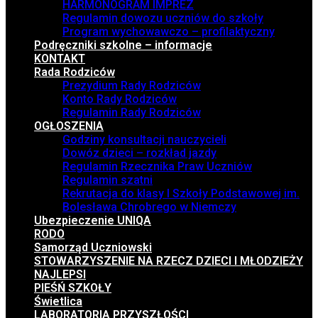
HARMONOGRAM IMPREZ
Regulamin dowozu uczniów do szkoły
Program wychowawczo – profilaktyczny
Podręczniki szkolne – informacje
KONTAKT
Rada Rodziców
Prezydium Rady Rodziców
Konto Rady Rodziców
Regulamin Rady Rodziców
OGŁOSZENIA
Godziny konsultacji nauczycieli
Dowóz dzieci – rozkład jazdy
Regulamin Rzecznika Praw Uczniów
Regulamin szatni
Rekrutacja do klasy I Szkoły Podstawowej im.
Bolesława Chrobrego w Niemczy
Ubezpieczenie UNIQA
RODO
Samorząd Uczniowski
STOWARZYSZENIE NA RZECZ DZIECI I MŁODZIEŻY
NAJLEPSI
PIEŚŃ SZKOŁY
Świetlica
LABORATORIA PRZYSZŁOŚCI