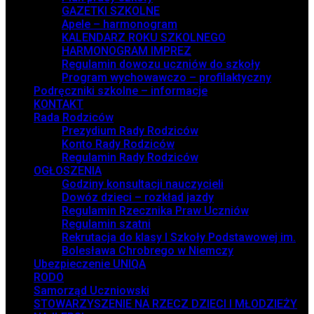
GAZETKI SZKOLNE
Apele – harmonogram
KALENDARZ ROKU SZKOLNEGO
HARMONOGRAM IMPREZ
Regulamin dowozu uczniów do szkoły
Program wychowawczo – profilaktyczny
Podręczniki szkolne – informacje
KONTAKT
Rada Rodziców
Prezydium Rady Rodziców
Konto Rady Rodziców
Regulamin Rady Rodziców
OGŁOSZENIA
Godziny konsultacji nauczycieli
Dowóz dzieci – rozkład jazdy
Regulamin Rzecznika Praw Uczniów
Regulamin szatni
Rekrutacja do klasy I Szkoły Podstawowej im.
Bolesława Chrobrego w Niemczy
Ubezpieczenie UNIQA
RODO
Samorząd Uczniowski
STOWARZYSZENIE NA RZECZ DZIECI I MŁODZIEŻY