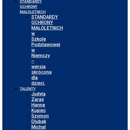
STANDARDY
OCHRONY
MAŁOLETNICH
STANDARDY
OCHRONY
MAŁOLETNICH
w
Szkole
Podstawowej
w
Niemczy
–
wersja
skrócona
dla
dzieci.
TALENTY
Judyta
Zaraś
Hanna
Kupiec
Szymon
Dłubak
Michał