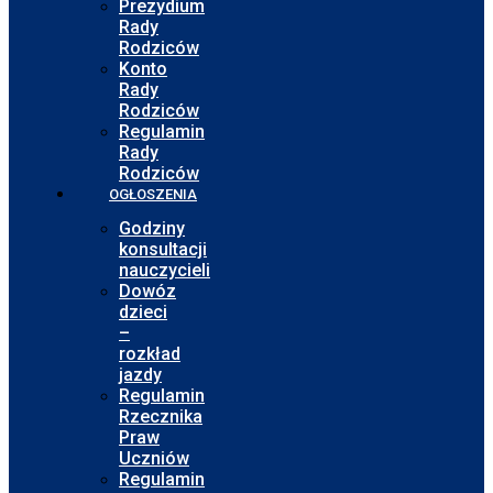
Prezydium
Rady
Rodziców
Konto
Rady
Rodziców
Regulamin
Rady
Rodziców
OGŁOSZENIA
Godziny
konsultacji
nauczycieli
Dowóz
dzieci
–
rozkład
jazdy
Regulamin
Rzecznika
Praw
Uczniów
Regulamin