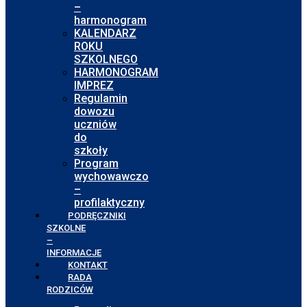
–
harmonogram
KALENDARZ
ROKU
SZKOLNEGO
HARMONOGRAM
IMPREZ
Regulamin
dowozu
uczniów
do
szkoły
Program
wychowawczo
–
profilaktyczny
PODRĘCZNIKI
SZKOLNE
–
INFORMACJE
KONTAKT
RADA
RODZICÓW