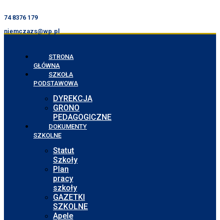
74 8376 179
niemczazs@wp.pl
STRONA
GŁÓWNA
SZKOŁA
PODSTAWOWA
DYREKCJA
GRONO
PEDAGOGICZNE
DOKUMENTY
SZKOLNE
Statut
Szkoły
Plan
pracy
szkoły
GAZETKI
SZKOLNE
Apele