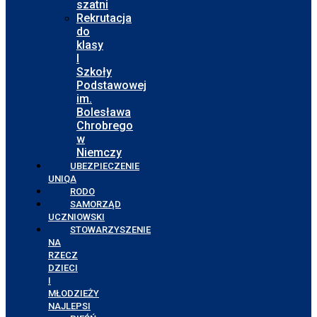
szatni
Rekrutacja
do
klasy
I
Szkoły
Podstawowej
im.
Bolesława
Chrobrego
w
Niemczy
UBEZPIECZENIE
UNIQA
RODO
SAMORZĄD
UCZNIOWSKI
STOWARZYSZENIE
NA
RZECZ
DZIECI
I
MŁODZIEŻY
NAJLEPSI