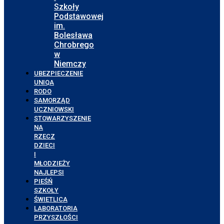
Szkoły
Podstawowej
im.
Bolesława
Chrobrego
w
Niemczy
UBEZPIECZENIE
UNIQA
RODO
SAMORZĄD
UCZNIOWSKI
STOWARZYSZENIE
NA
RZECZ
DZIECI
I
MŁODZIEŻY
NAJLEPSI
PIEŚŃ
SZKOŁY
ŚWIETLICA
LABORATORIA
PRZYSZŁOŚCI