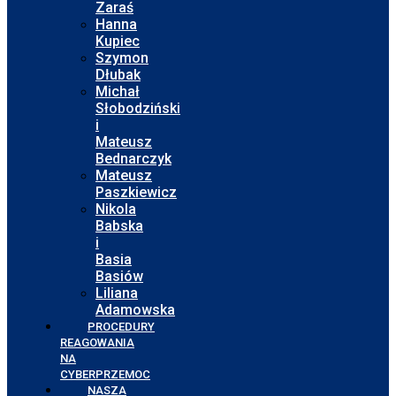
Zaraś
Hanna
Kupiec
Szymon
Dłubak
Michał
Słobodziński
i
Mateusz
Bednarczyk
Mateusz
Paszkiewicz
Nikola
Babska
i
Basia
Basiów
Liliana
Adamowska
PROCEDURY
REAGOWANIA
NA
CYBERPRZEMOC
NASZA