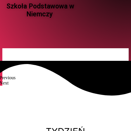
Szkoła Podstawowa w
Niemczy ​
Previous
Next