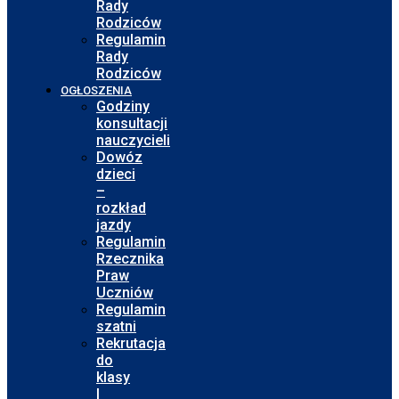
Rady
Rodziców
Regulamin
Rady
Rodziców
OGŁOSZENIA
Godziny
konsultacji
nauczycieli
Dowóz
dzieci
–
rozkład
jazdy
Regulamin
Rzecznika
Praw
Uczniów
Regulamin
szatni
Rekrutacja
do
klasy
I