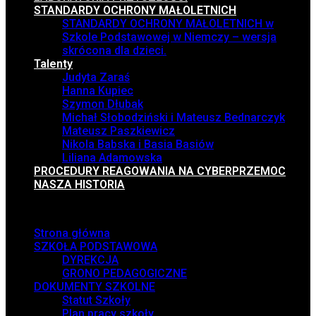
STANDARDY OCHRONY MAŁOLETNICH
STANDARDY OCHRONY MAŁOLETNICH w
Szkole Podstawowej w Niemczy – wersja
skrócona dla dzieci.
Talenty
Judyta Zaraś
Hanna Kupiec
Szymon Dłubak
Michał Słobodziński i Mateusz Bednarczyk
Mateusz Paszkiewicz
Nikola Babska i Basia Basiów
Liliana Adamowska
PROCEDURY REAGOWANIA NA CYBERPRZEMOC
NASZA HISTORIA
Menu
Strona główna
SZKOŁA PODSTAWOWA
DYREKCJA
GRONO PEDAGOGICZNE
DOKUMENTY SZKOLNE
Statut Szkoły
Plan pracy szkoły