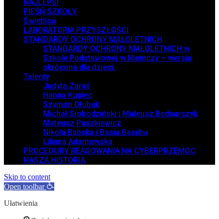
NAJLEPSI
PIEŚŃ SZKOŁY
Świetlica
LABORATORIA PRZYSZŁOŚCI
STANDARDY OCHRONY MAŁOLETNICH
STANDARDY OCHRONY MAŁOLETNICH w
Szkole Podstawowej w Niemczy – wersja
skrócona dla dzieci.
Talenty
Judyta Zaraś
Hanna Kupiec
Szymon Dłubak
Michał Słobodziński i Mateusz Bednarczyk
Mateusz Paszkiewicz
Nikola Babska i Basia Basiów
Liliana Adamowska
PROCEDURY REAGOWANIA NA CYBERPRZEMOC
NASZA HISTORIA
Skip to content
Open toolbar
Ułatwienia