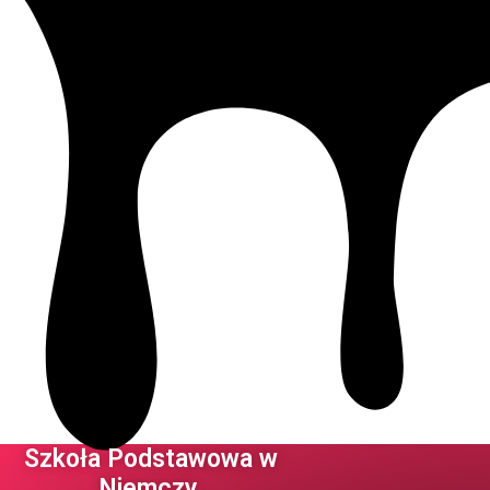
Szkoła Podstawowa w
Niemczy ​