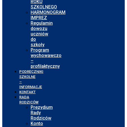
ROKU
SZKOLNEGO
HARMONOGRAM
IMPREZ
Regulamin
dowozu
uczniów
do
szkoły
Program
wychowawczo
–
profilaktyczny
PODRĘCZNIKI
SZKOLNE
–
INFORMACJE
KONTAKT
RADA
RODZICÓW
Prezydium
Rady
Rodziców
Konto