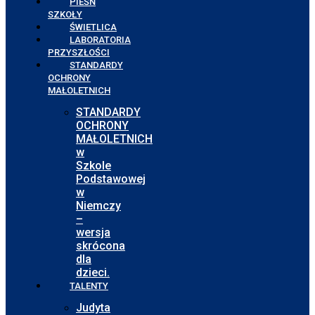
PIEŚŃ
SZKOŁY
ŚWIETLICA
LABORATORIA
PRZYSZŁOŚCI
STANDARDY
OCHRONY
MAŁOLETNICH
STANDARDY
OCHRONY
MAŁOLETNICH
w
Szkole
Podstawowej
w
Niemczy
–
wersja
skrócona
dla
dzieci.
TALENTY
Judyta