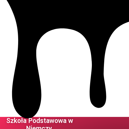
Szkoła Podstawowa w
Niemczy ​