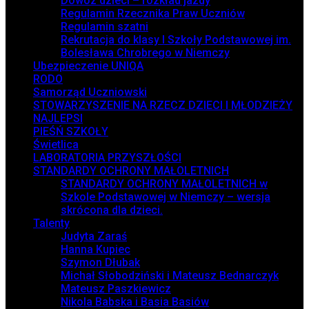
Dowóz dzieci – rozkład jazdy
Regulamin Rzecznika Praw Uczniów
Regulamin szatni
Rekrutacja do klasy I Szkoły Podstawowej im.
Bolesława Chrobrego w Niemczy
Ubezpieczenie UNIQA
RODO
Samorząd Uczniowski
STOWARZYSZENIE NA RZECZ DZIECI I MŁODZIEŻY
NAJLEPSI
PIEŚŃ SZKOŁY
Świetlica
LABORATORIA PRZYSZŁOŚCI
STANDARDY OCHRONY MAŁOLETNICH
STANDARDY OCHRONY MAŁOLETNICH w
Szkole Podstawowej w Niemczy – wersja
skrócona dla dzieci.
Talenty
Judyta Zaraś
Hanna Kupiec
Szymon Dłubak
Michał Słobodziński i Mateusz Bednarczyk
Mateusz Paszkiewicz
Nikola Babska i Basia Basiów