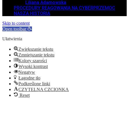
Liliana Adamowska
PROCEDURY REAGOWANIA NA CYBERPRZEMOC
NASZA HISTORIA
Skip to content
Open toolbar
Ułatwienia
Zwiększanie tekstu
Zmniejszanie tekstu
Kolory szarości
Wysoki kontrast
Negatyw
Łagodne tło
Podkreślone linki
CZYTELNA CZCIONKA
Reset