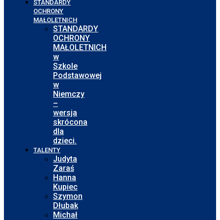
STANDARDY
OCHRONY
MAŁOLETNICH
STANDARDY
OCHRONY
MAŁOLETNICH
w
Szkole
Podstawowej
w
Niemczy
–
wersja
skrócona
dla
dzieci.
TALENTY
Judyta
Zaraś
Hanna
Kupiec
Szymon
Dłubak
Michał