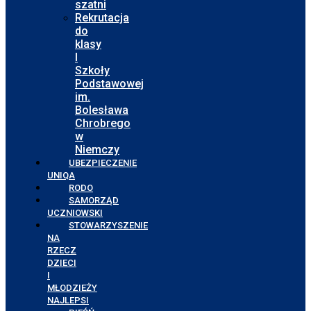
szatni
Rekrutacja
do
klasy
I
Szkoły
Podstawowej
im.
Bolesława
Chrobrego
w
Niemczy
UBEZPIECZENIE
UNIQA
RODO
SAMORZĄD
UCZNIOWSKI
STOWARZYSZENIE
NA
RZECZ
DZIECI
I
MŁODZIEŻY
NAJLEPSI