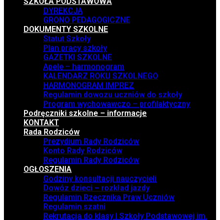
SZKOŁA PODSTAWOWA
DYREKCJA
GRONO PEDAGOGICZNE
DOKUMENTY SZKOLNE
Statut Szkoły
Plan pracy szkoły
GAZETKI SZKOLNE
Apele – harmonogram
KALENDARZ ROKU SZKOLNEGO
HARMONOGRAM IMPREZ
Regulamin dowozu uczniów do szkoły
Program wychowawczo – profilaktyczny
Podręczniki szkolne – informacje
KONTAKT
Rada Rodziców
Prezydium Rady Rodziców
Konto Rady Rodziców
Regulamin Rady Rodziców
OGŁOSZENIA
Godziny konsultacji nauczycieli
Dowóz dzieci – rozkład jazdy
Regulamin Rzecznika Praw Uczniów
Regulamin szatni
Rekrutacja do klasy I Szkoły Podstawowej im.