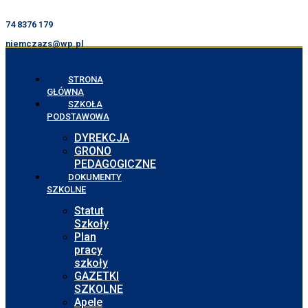
74 8376 179
niemczazs@wp.pl
STRONA
GŁÓWNA
SZKOŁA
PODSTAWOWA
DYREKCJA
GRONO
PEDAGOGICZNE
DOKUMENTY
SZKOLNE
Statut
Szkoły
Plan
pracy
szkoły
GAZETKI
SZKOLNE
Apele