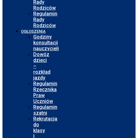
Rady
Rodziców
Regulamin
Rady
Rodziców
OGŁOSZENIA
Godziny
konsultacji
nauczycieli
Dowóz
dzieci
–
rozkład
jazdy
Regulamin
Rzecznika
Praw
Uczniów
Regulamin
szatni
Rekrutacja
do
klasy
I