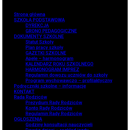
Menu
Strona główna
SZKOŁA PODSTAWOWA
DYREKCJA
GRONO PEDAGOGICZNE
DOKUMENTY SZKOLNE
Statut Szkoły
Plan pracy szkoły
GAZETKI SZKOLNE
Apele – harmonogram
KALENDARZ ROKU SZKOLNEGO
HARMONOGRAM IMPREZ
Regulamin dowozu uczniów do szkoły
Program wychowawczo – profilaktyczny
Podręczniki szkolne – informacje
KONTAKT
Rada Rodziców
Prezydium Rady Rodziców
Konto Rady Rodziców
Regulamin Rady Rodziców
OGŁOSZENIA
Godziny konsultacji nauczycieli