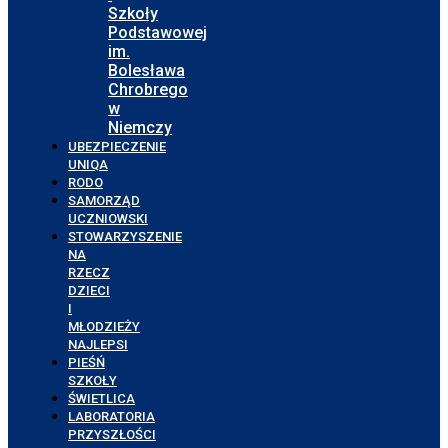
Szkoły
Podstawowej
im.
Bolesława
Chrobrego
w
Niemczy
UBEZPIECZENIE
UNIQA
RODO
SAMORZĄD
UCZNIOWSKI
STOWARZYSZENIE
NA
RZECZ
DZIECI
I
MŁODZIEŻY
NAJLEPSI
PIEŚŃ
SZKOŁY
ŚWIETLICA
LABORATORIA
PRZYSZŁOŚCI