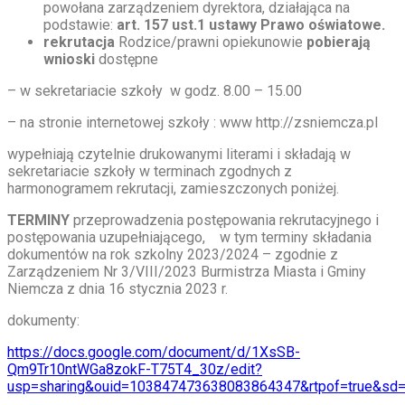
powołana zarządzeniem dyrektora, działająca na
podstawie:
art. 157 ust.1 ustawy Prawo oświatowe.
rekrutacja
Rodzice/prawni opiekunowie
pobierają
wnioski
dostępne
– w sekretariacie szkoły w godz. 8.00 – 15.00
– na stronie internetowej szkoły : www http://zsniemcza.pl
wypełniają czytelnie drukowanymi literami i składają w
sekretariacie szkoły w terminach zgodnych z
harmonogramem rekrutacji, zamieszczonych poniżej.
TERMINY
przeprowadzenia postępowania rekrutacyjnego i
postępowania uzupełniającego, w tym terminy składania
dokumentów na rok szkolny 2023/2024 – zgodnie z
Zarządzeniem Nr 3/VIII/2023 Burmistrza Miasta i Gminy
Niemcza z dnia 16 stycznia 2023 r.
dokumenty:
https://docs.google.com/document/d/1XsSB-
Qm9Tr10ntWGa8zokF-T75T4_30z/edit?
usp=sharing&ouid=103847473638083864347&rtpof=true&sd=