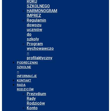
ROKU
SZKOLNEGO
HARMONOGRAM
IMPREZ
Regulamin
dowozu
uczniów
do
szkoły
Program
wychowawczo
–
profilaktyczny
PODRĘCZNIKI
SZKOLNE
–
INFORMACJE
KONTAKT
RADA
RODZICÓW
Prezydium
Rady
Rodziców
Konto