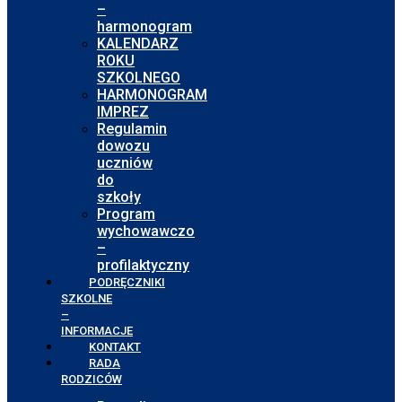
–
harmonogram
KALENDARZ
ROKU
SZKOLNEGO
HARMONOGRAM
IMPREZ
Regulamin
dowozu
uczniów
do
szkoły
Program
wychowawczo
–
profilaktyczny
PODRĘCZNIKI
SZKOLNE
–
INFORMACJE
KONTAKT
RADA
RODZICÓW