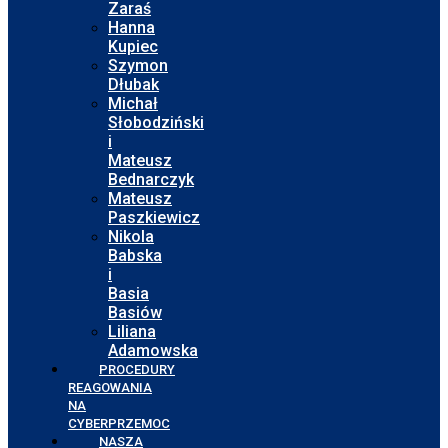
Zaraś
Hanna
Kupiec
Szymon
Dłubak
Michał
Słobodziński
i
Mateusz
Bednarczyk
Mateusz
Paszkiewicz
Nikola
Babska
i
Basia
Basiów
Liliana
Adamowska
PROCEDURY
REAGOWANIA
NA
CYBERPRZEMOC
NASZA