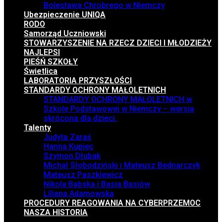
Bolesława Chrobrego w Niemczy
Ubezpieczenie UNIQA
RODO
Samorząd Uczniowski
STOWARZYSZENIE NA RZECZ DZIECI I MŁODZIEŻY
NAJLEPSI
PIEŚŃ SZKOŁY
Świetlica
LABORATORIA PRZYSZŁOŚCI
STANDARDY OCHRONY MAŁOLETNICH
STANDARDY OCHRONY MAŁOLETNICH w
Szkole Podstawowej w Niemczy – wersja
skrócona dla dzieci.
Talenty
Judyta Zaraś
Hanna Kupiec
Szymon Dłubak
Michał Słobodziński i Mateusz Bednarczyk
Mateusz Paszkiewicz
Nikola Babska i Basia Basiów
Liliana Adamowska
PROCEDURY REAGOWANIA NA CYBERPRZEMOC
NASZA HISTORIA