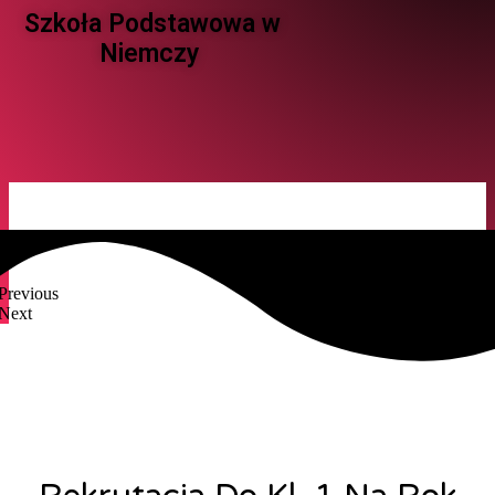
Szkoła Podstawowa w
Niemczy ​
Previous
Next