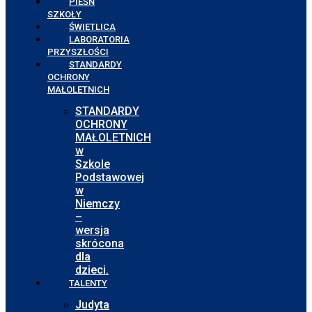
PIEŚŃ
SZKOŁY
ŚWIETLICA
LABORATORIA
PRZYSZŁOŚCI
STANDARDY
OCHRONY
MAŁOLETNICH
STANDARDY
OCHRONY
MAŁOLETNICH
w
Szkole
Podstawowej
w
Niemczy
–
wersja
skrócona
dla
dzieci.
TALENTY
Judyta