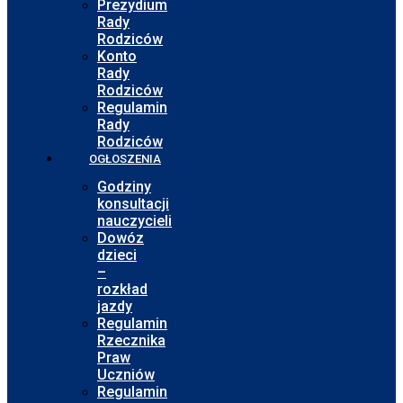
Prezydium
Rady
Rodziców
Konto
Rady
Rodziców
Regulamin
Rady
Rodziców
OGŁOSZENIA
Godziny
konsultacji
nauczycieli
Dowóz
dzieci
–
rozkład
jazdy
Regulamin
Rzecznika
Praw
Uczniów
Regulamin