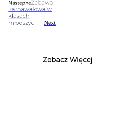
Zabawa
Nastepne
karnawałowa w
klasach
Next
młodszych
Zobacz Więcej