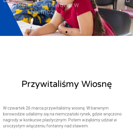
Niemczy ​
Niemczy ​
Niemczy ​
Niemczy ​
Niemczy ​
Niemczy ​
Niemczy ​
Niemczy ​
Niemczy ​
Przywitaliśmy Wiosnę
Alicja Łysiak
30 marca, 2026
W czwartek 26 marca przywitaliśmy wiosnę. W barwnym
korowodzie udaliśmy się na niemczański rynek, gdzie wręczono
nagrody w konkursie plastycznym. Potem wzięliśmy udział w
uroczystym włączeniu fontanny nad stawem.