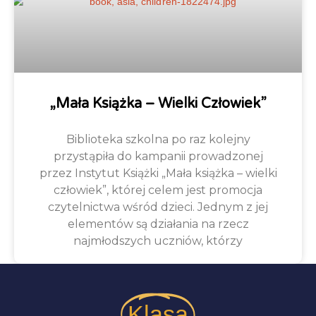
„Mała Książka – Wielki Człowiek”
Biblioteka szkolna po raz kolejny
przystąpiła do kampanii prowadzonej
przez Instytut Książki „Mała książka – wielki
człowiek”, której celem jest promocja
czytelnictwa wśród dzieci. Jednym z jej
elementów są działania na rzecz
najmłodszych uczniów, którzy
Klasa