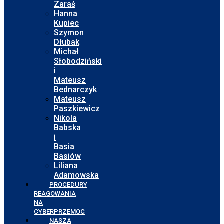
Zaraś
Hanna
Kupiec
Szymon
Dłubak
Michał
Słobodziński
i
Mateusz
Bednarczyk
Mateusz
Paszkiewicz
Nikola
Babska
i
Basia
Basiów
Liliana
Adamowska
PROCEDURY
REAGOWANIA
NA
CYBERPRZEMOC
NASZA