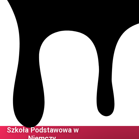
Szkoła Podstawowa w
Niemczy ​