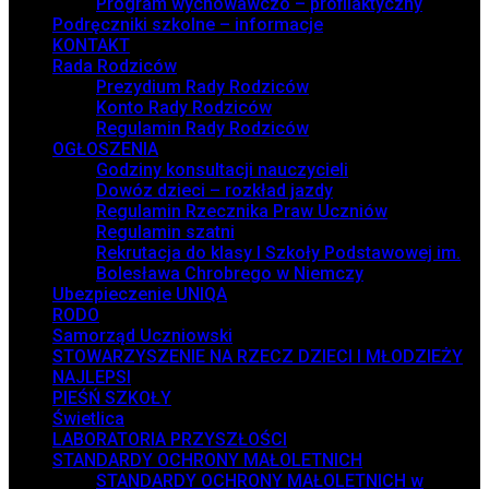
Program wychowawczo – profilaktyczny
Podręczniki szkolne – informacje
KONTAKT
Rada Rodziców
Prezydium Rady Rodziców
Konto Rady Rodziców
Regulamin Rady Rodziców
OGŁOSZENIA
Godziny konsultacji nauczycieli
Dowóz dzieci – rozkład jazdy
Regulamin Rzecznika Praw Uczniów
Regulamin szatni
Rekrutacja do klasy I Szkoły Podstawowej im.
Bolesława Chrobrego w Niemczy
Ubezpieczenie UNIQA
RODO
Samorząd Uczniowski
STOWARZYSZENIE NA RZECZ DZIECI I MŁODZIEŻY
NAJLEPSI
PIEŚŃ SZKOŁY
Świetlica
LABORATORIA PRZYSZŁOŚCI
STANDARDY OCHRONY MAŁOLETNICH
STANDARDY OCHRONY MAŁOLETNICH w