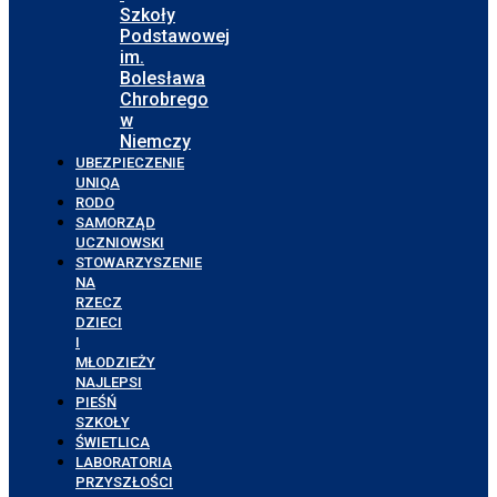
Szkoły
Podstawowej
im.
Bolesława
Chrobrego
w
Niemczy
UBEZPIECZENIE
UNIQA
RODO
SAMORZĄD
UCZNIOWSKI
STOWARZYSZENIE
NA
RZECZ
DZIECI
I
MŁODZIEŻY
NAJLEPSI
PIEŚŃ
SZKOŁY
ŚWIETLICA
LABORATORIA
PRZYSZŁOŚCI