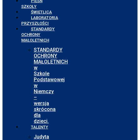
PIEŚŃ
SZKOŁY
ŚWIETLICA
LABORATORIA
PRZYSZŁOŚCI
STANDARDY
OCHRONY
MAŁOLETNICH
STANDARDY
OCHRONY
MAŁOLETNICH
w
Szkole
Podstawowej
w
Niemczy
–
wersja
skrócona
dla
dzieci.
TALENTY
Judyta