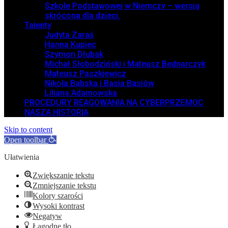
Szkole Podstawowej w Niemczy – wersja
skrócona dla dzieci.
Talenty
Judyta Zaraś
Hanna Kupiec
Szymon Dłubak
Michał Słobodziński i Mateusz Bednarczyk
Mateusz Paszkiewicz
Nikola Babska i Basia Basiów
Liliana Adamowska
PROCEDURY REAGOWANIA NA CYBERPRZEMOC
NASZA HISTORIA
Skip to content
Open toolbar
Ułatwienia
Zwiększanie tekstu
Zmniejszanie tekstu
Kolory szarości
Wysoki kontrast
Negatyw
Łagodne tło