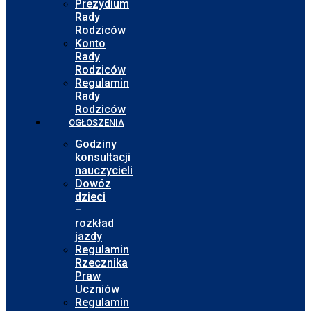
Prezydium
Rady
Rodziców
Konto
Rady
Rodziców
Regulamin
Rady
Rodziców
OGŁOSZENIA
Godziny
konsultacji
nauczycieli
Dowóz
dzieci
–
rozkład
jazdy
Regulamin
Rzecznika
Praw
Uczniów
Regulamin