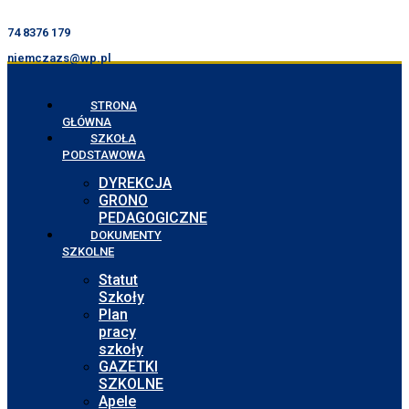
74 8376 179
niemczazs@wp.pl
STRONA
GŁÓWNA
SZKOŁA
PODSTAWOWA
DYREKCJA
GRONO
PEDAGOGICZNE
DOKUMENTY
SZKOLNE
Statut
Szkoły
Plan
pracy
szkoły
GAZETKI
SZKOLNE
Apele