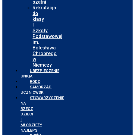
szatni
Rekrutacja
do
klasy
I
Szkoły
Podstawowej
im.
Bolesława
Chrobrego
w
Niemczy
UBEZPIECZENIE
UNIQA
RODO
SAMORZĄD
UCZNIOWSKI
STOWARZYSZENIE
NA
RZECZ
DZIECI
I
MŁODZIEŻY
NAJLEPSI