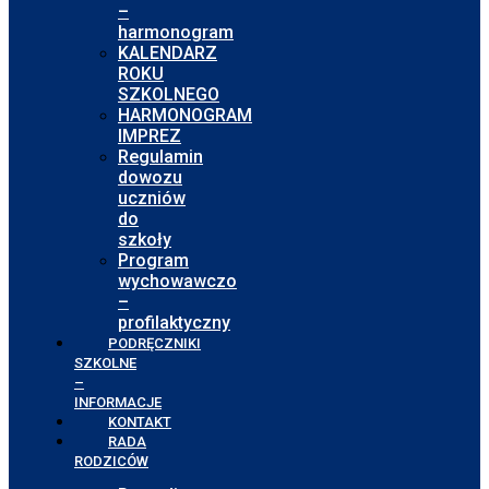
–
harmonogram
KALENDARZ
ROKU
SZKOLNEGO
HARMONOGRAM
IMPREZ
Regulamin
dowozu
uczniów
do
szkoły
Program
wychowawczo
–
profilaktyczny
PODRĘCZNIKI
SZKOLNE
–
INFORMACJE
KONTAKT
RADA
RODZICÓW