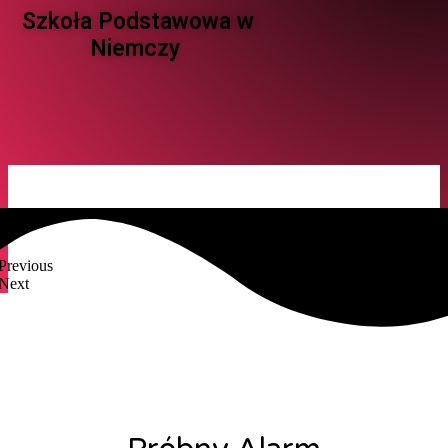
Szkoła Podstawowa w
Niemczy ​
Previous
Next