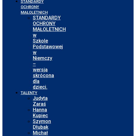
STANDARDY
OCHRONY
MAŁOLETNICH
STANDARDY
OCHRONY
MAŁOLETNICH
w
Szkole
Podstawowej
w
Niemczy
–
wersja
skrócona
dla
dzieci.
TALENTY
Judyta
Zaraś
Hanna
Kupiec
Szymon
Dłubak
Michał