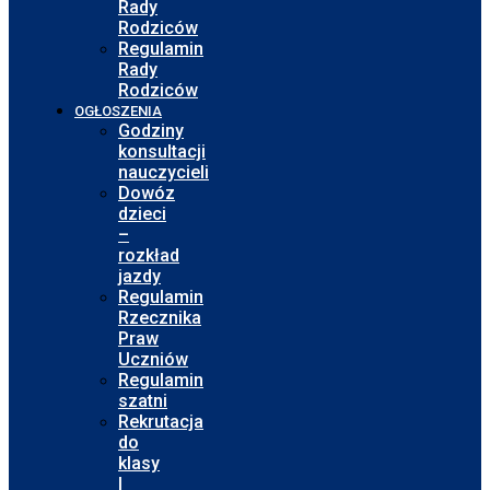
Rady
Rodziców
Regulamin
Rady
Rodziców
OGŁOSZENIA
Godziny
konsultacji
nauczycieli
Dowóz
dzieci
–
rozkład
jazdy
Regulamin
Rzecznika
Praw
Uczniów
Regulamin
szatni
Rekrutacja
do
klasy
I