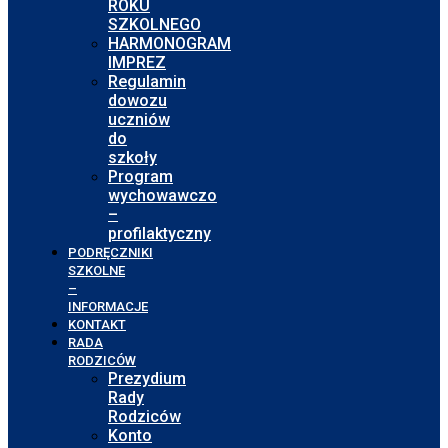
ROKU
SZKOLNEGO
HARMONOGRAM
IMPREZ
Regulamin
dowozu
uczniów
do
szkoły
Program
wychowawczo
–
profilaktyczny
PODRĘCZNIKI
SZKOLNE
–
INFORMACJE
KONTAKT
RADA
RODZICÓW
Prezydium
Rady
Rodziców
Konto