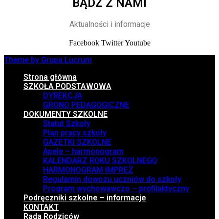
BĄDŹ Z NAMI
Aktualności i informacje
Facebook
Twitter
Youtube
Theme by Grupa Lucrum
Strona główna
SZKOŁA PODSTAWOWA
DYREKCJA
GRONO PEDAGOGICZNE
DOKUMENTY SZKOLNE
Statut Szkoły
Plan pracy szkoły
GAZETKI SZKOLNE
Apele – harmonogram
KALENDARZ ROKU SZKOLNEGO
HARMONOGRAM IMPREZ
Regulamin dowozu uczniów do szkoły
Program wychowawczo – profilaktyczny
Podręczniki szkolne – informacje
KONTAKT
Rada Rodziców