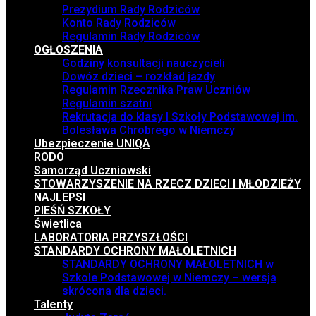
Prezydium Rady Rodziców
Konto Rady Rodziców
Regulamin Rady Rodziców
OGŁOSZENIA
Godziny konsultacji nauczycieli
Dowóz dzieci – rozkład jazdy
Regulamin Rzecznika Praw Uczniów
Regulamin szatni
Rekrutacja do klasy I Szkoły Podstawowej im.
Bolesława Chrobrego w Niemczy
Ubezpieczenie UNIQA
RODO
Samorząd Uczniowski
STOWARZYSZENIE NA RZECZ DZIECI I MŁODZIEŻY
NAJLEPSI
PIEŚŃ SZKOŁY
Świetlica
LABORATORIA PRZYSZŁOŚCI
STANDARDY OCHRONY MAŁOLETNICH
STANDARDY OCHRONY MAŁOLETNICH w
Szkole Podstawowej w Niemczy – wersja
skrócona dla dzieci.
Talenty