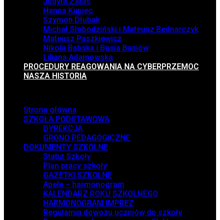
Judyta Zaraś
Hanna Kupiec
Szymon Dłubak
Michał Słobodziński i Mateusz Bednarczyk
Mateusz Paszkiewicz
Nikola Babska i Basia Basiów
Liliana Adamowska
PROCEDURY REAGOWANIA NA CYBERPRZEMOC
NASZA HISTORIA
Menu
Strona główna
SZKOŁA PODSTAWOWA
DYREKCJA
GRONO PEDAGOGICZNE
DOKUMENTY SZKOLNE
Statut Szkoły
Plan pracy szkoły
GAZETKI SZKOLNE
Apele – harmonogram
KALENDARZ ROKU SZKOLNEGO
HARMONOGRAM IMPREZ
Regulamin dowozu uczniów do szkoły