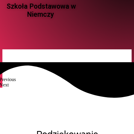
Szkoła Podstawowa w
Niemczy ​
Previous
Next