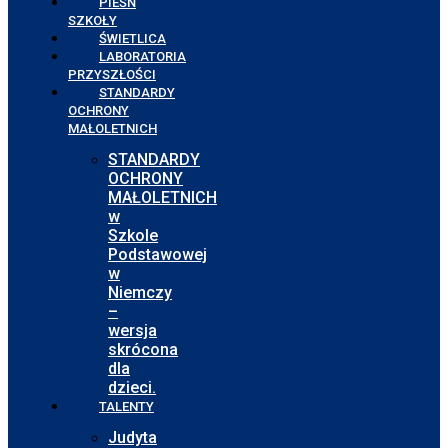
PIEŚŃ
SZKOŁY
ŚWIETLICA
LABORATORIA
PRZYSZŁOŚCI
STANDARDY
OCHRONY
MAŁOLETNICH
STANDARDY
OCHRONY
MAŁOLETNICH
w
Szkole
Podstawowej
w
Niemczy
–
wersja
skrócona
dla
dzieci.
TALENTY
Judyta