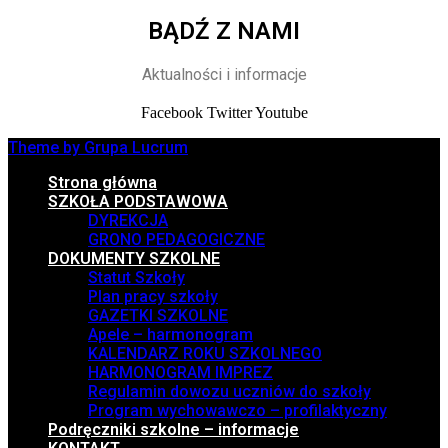
BĄDŹ Z NAMI
Aktualności i informacje
Facebook
Twitter
Youtube
Theme by Grupa Lucrum
Strona główna
SZKOŁA PODSTAWOWA
DYREKCJA
GRONO PEDAGOGICZNE
DOKUMENTY SZKOLNE
Statut Szkoły
Plan pracy szkoły
GAZETKI SZKOLNE
Apele – harmonogram
KALENDARZ ROKU SZKOLNEGO
HARMONOGRAM IMPREZ
Regulamin dowozu uczniów do szkoły
Program wychowawczo – profilaktyczny
Podręczniki szkolne – informacje