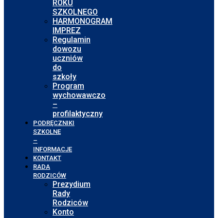
ROKU
SZKOLNEGO
HARMONOGRAM
IMPREZ
Regulamin
dowozu
uczniów
do
szkoły
Program
wychowawczo
–
profilaktyczny
PODRĘCZNIKI
SZKOLNE
–
INFORMACJE
KONTAKT
RADA
RODZICÓW
Prezydium
Rady
Rodziców
Konto