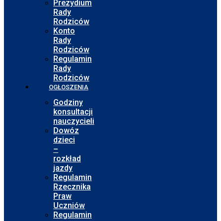
Prezydium
Rady
Rodziców
Konto
Rady
Rodziców
Regulamin
Rady
Rodziców
OGŁOSZENIA
Godziny
konsultacji
nauczycieli
Dowóz
dzieci
–
rozkład
jazdy
Regulamin
Rzecznika
Praw
Uczniów
Regulamin