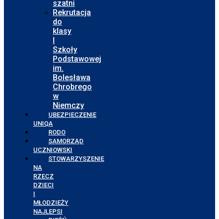
szatni
Rekrutacja
do
klasy
I
Szkoły
Podstawowej
im.
Bolesława
Chrobrego
w
Niemczy
UBEZPIECZENIE
UNIQA
RODO
SAMORZĄD
UCZNIOWSKI
STOWARZYSZENIE
NA
RZECZ
DZIECI
I
MŁODZIEŻY
NAJLEPSI