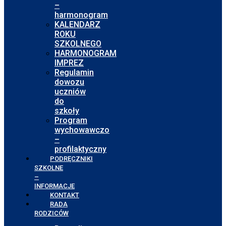
–
harmonogram
KALENDARZ
ROKU
SZKOLNEGO
HARMONOGRAM
IMPREZ
Regulamin
dowozu
uczniów
do
szkoły
Program
wychowawczo
–
profilaktyczny
PODRĘCZNIKI
SZKOLNE
–
INFORMACJE
KONTAKT
RADA
RODZICÓW