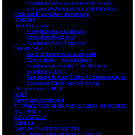
Regulamin dowozu uczniów do szkoły
Program wychowawczo – profilaktyczny
Podręczniki szkolne – informacje
KONTAKT
Rada Rodziców
Prezydium Rady Rodziców
Konto Rady Rodziców
Regulamin Rady Rodziców
OGŁOSZENIA
Godziny konsultacji nauczycieli
Dowóz dzieci – rozkład jazdy
Regulamin Rzecznika Praw Uczniów
Regulamin szatni
Rekrutacja do klasy I Szkoły Podstawowej im.
Bolesława Chrobrego w Niemczy
Ubezpieczenie UNIQA
RODO
Samorząd Uczniowski
STOWARZYSZENIE NA RZECZ DZIECI I MŁODZIEŻY
NAJLEPSI
PIEŚŃ SZKOŁY
Świetlica
LABORATORIA PRZYSZŁOŚCI
STANDARDY OCHRONY MAŁOLETNICH