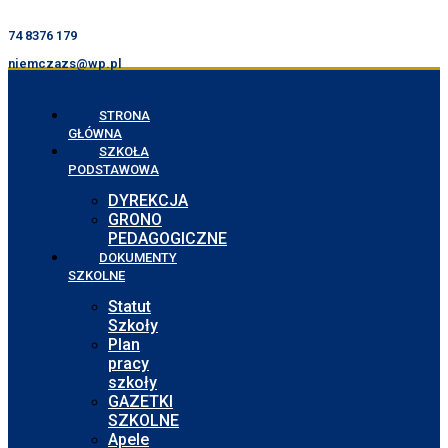
74 8376 179
niemczazs@wp.pl
STRONA
GŁÓWNA
SZKOŁA
PODSTAWOWA
DYREKCJA
GRONO
PEDAGOGICZNE
DOKUMENTY
SZKOLNE
Statut
Szkoły
Plan
pracy
szkoły
GAZETKI
SZKOLNE
Apele