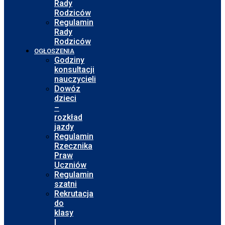
Rady
Rodziców
Regulamin
Rady
Rodziców
OGŁOSZENIA
Godziny
konsultacji
nauczycieli
Dowóz
dzieci
–
rozkład
jazdy
Regulamin
Rzecznika
Praw
Uczniów
Regulamin
szatni
Rekrutacja
do
klasy
I