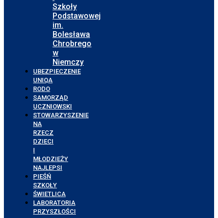
Szkoły
Podstawowej
im.
Bolesława
Chrobrego
w
Niemczy
UBEZPIECZENIE
UNIQA
RODO
SAMORZĄD
UCZNIOWSKI
STOWARZYSZENIE
NA
RZECZ
DZIECI
I
MŁODZIEŻY
NAJLEPSI
PIEŚŃ
SZKOŁY
ŚWIETLICA
LABORATORIA
PRZYSZŁOŚCI