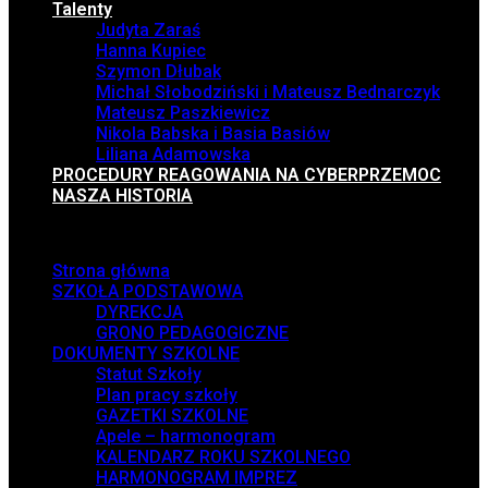
Talenty
Judyta Zaraś
Hanna Kupiec
Szymon Dłubak
Michał Słobodziński i Mateusz Bednarczyk
Mateusz Paszkiewicz
Nikola Babska i Basia Basiów
Liliana Adamowska
PROCEDURY REAGOWANIA NA CYBERPRZEMOC
NASZA HISTORIA
Menu
Strona główna
SZKOŁA PODSTAWOWA
DYREKCJA
GRONO PEDAGOGICZNE
DOKUMENTY SZKOLNE
Statut Szkoły
Plan pracy szkoły
GAZETKI SZKOLNE
Apele – harmonogram
KALENDARZ ROKU SZKOLNEGO
HARMONOGRAM IMPREZ