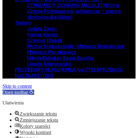
STANDARDY OCHRONY MAŁOLETNICH w
Szkole Podstawowej w Niemczy – wersja
skrócona dla dzieci.
Talenty
Judyta Zaraś
Hanna Kupiec
Szymon Dłubak
Michał Słobodziński i Mateusz Bednarczyk
Mateusz Paszkiewicz
Nikola Babska i Basia Basiów
Liliana Adamowska
PROCEDURY REAGOWANIA NA CYBERPRZEMOC
NASZA HISTORIA
Skip to content
Open toolbar
Ułatwienia
Zwiększanie tekstu
Zmniejszanie tekstu
Kolory szarości
Wysoki kontrast