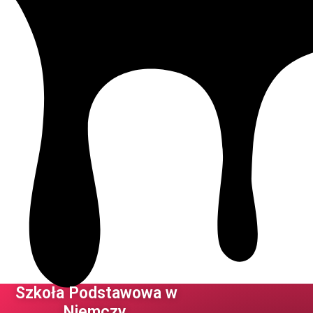
Szkoła Podstawowa w
Niemczy ​