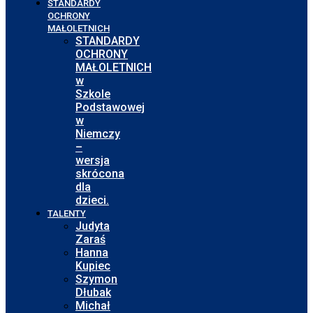
STANDARDY
OCHRONY
MAŁOLETNICH
STANDARDY
OCHRONY
MAŁOLETNICH
w
Szkole
Podstawowej
w
Niemczy
–
wersja
skrócona
dla
dzieci.
TALENTY
Judyta
Zaraś
Hanna
Kupiec
Szymon
Dłubak
Michał