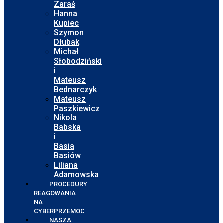
Zaraś
Hanna
Kupiec
Szymon
Dłubak
Michał
Słobodziński
i
Mateusz
Bednarczyk
Mateusz
Paszkiewicz
Nikola
Babska
i
Basia
Basiów
Liliana
Adamowska
PROCEDURY
REAGOWANIA
NA
CYBERPRZEMOC
NASZA