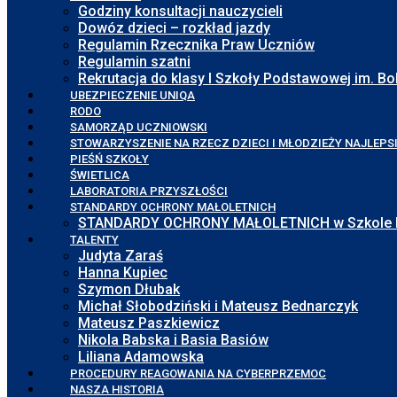
Godziny konsultacji nauczycieli
Dowóz dzieci – rozkład jazdy
Regulamin Rzecznika Praw Uczniów
Regulamin szatni
Rekrutacja do klasy I Szkoły Podstawowej im. 
UBEZPIECZENIE UNIQA
RODO
SAMORZĄD UCZNIOWSKI
STOWARZYSZENIE NA RZECZ DZIECI I MŁODZIEŻY NAJLEPS
PIEŚŃ SZKOŁY
ŚWIETLICA
LABORATORIA PRZYSZŁOŚCI
STANDARDY OCHRONY MAŁOLETNICH
STANDARDY OCHRONY MAŁOLETNICH w Szkole Pod
TALENTY
Judyta Zaraś
Hanna Kupiec
Szymon Dłubak
Michał Słobodziński i Mateusz Bednarczyk
Mateusz Paszkiewicz
Nikola Babska i Basia Basiów
Liliana Adamowska
PROCEDURY REAGOWANIA NA CYBERPRZEMOC
NASZA HISTORIA