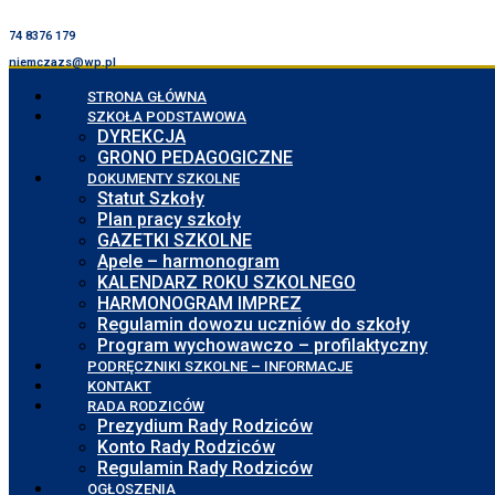
74 8376 179
niemczazs@wp.pl
STRONA GŁÓWNA
SZKOŁA PODSTAWOWA
DYREKCJA
GRONO PEDAGOGICZNE
DOKUMENTY SZKOLNE
Statut Szkoły
Plan pracy szkoły
GAZETKI SZKOLNE
Apele – harmonogram
KALENDARZ ROKU SZKOLNEGO
HARMONOGRAM IMPREZ
Regulamin dowozu uczniów do szkoły
Program wychowawczo – profilaktyczny
PODRĘCZNIKI SZKOLNE – INFORMACJE
KONTAKT
RADA RODZICÓW
Prezydium Rady Rodziców
Konto Rady Rodziców
Regulamin Rady Rodziców
OGŁOSZENIA