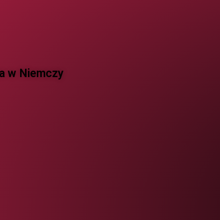
 w Niemczy ​