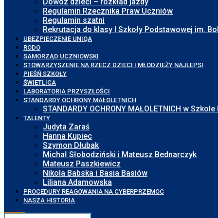
Dowóz dzieci – rozkład jazdy
Regulamin Rzecznika Praw Uczniów
Regulamin szatni
Rekrutacja do klasy I Szkoły Podstawowej im. 
UBEZPIECZENIE UNIQA
RODO
SAMORZĄD UCZNIOWSKI
STOWARZYSZENIE NA RZECZ DZIECI I MŁODZIEŻY NAJLEPSI
PIEŚŃ SZKOŁY
ŚWIETLICA
LABORATORIA PRZYSZŁOŚCI
STANDARDY OCHRONY MAŁOLETNICH
STANDARDY OCHRONY MAŁOLETNICH w Szkole Pod
TALENTY
Judyta Zaraś
Hanna Kupiec
Szymon Dłubak
Michał Słobodziński i Mateusz Bednarczyk
Mateusz Paszkiewicz
Nikola Babska i Basia Basiów
Liliana Adamowska
PROCEDURY REAGOWANIA NA CYBERPRZEMOC
NASZA HISTORIA