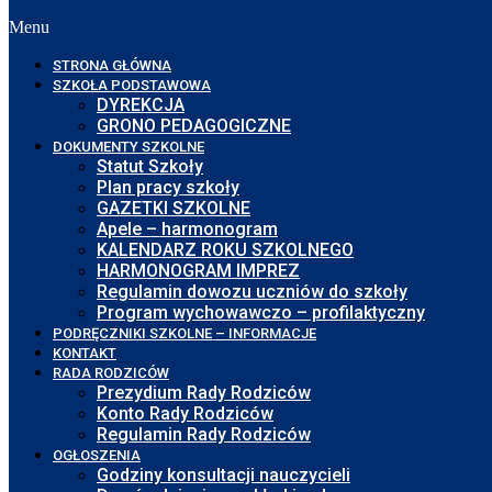
Menu
STRONA GŁÓWNA
SZKOŁA PODSTAWOWA
DYREKCJA
GRONO PEDAGOGICZNE
DOKUMENTY SZKOLNE
Statut Szkoły
Plan pracy szkoły
GAZETKI SZKOLNE
Apele – harmonogram
KALENDARZ ROKU SZKOLNEGO
HARMONOGRAM IMPREZ
Regulamin dowozu uczniów do szkoły
Program wychowawczo – profilaktyczny
PODRĘCZNIKI SZKOLNE – INFORMACJE
KONTAKT
RADA RODZICÓW
Prezydium Rady Rodziców
Konto Rady Rodziców
Regulamin Rady Rodziców
OGŁOSZENIA
Godziny konsultacji nauczycieli