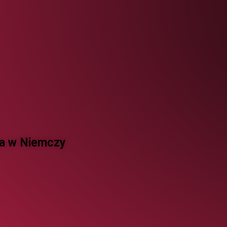
 w Niemczy ​