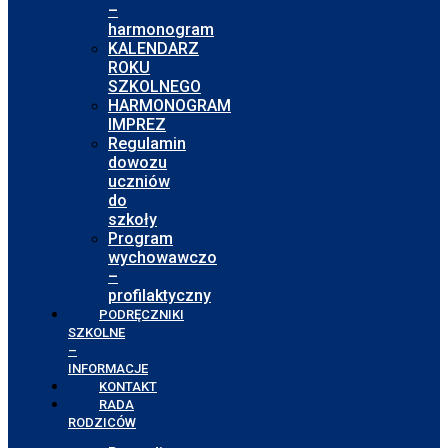
–
harmonogram
KALENDARZ
ROKU
SZKOLNEGO
HARMONOGRAM
IMPREZ
Regulamin
dowozu
uczniów
do
szkoły
Program
wychowawczo
–
profilaktyczny
PODRĘCZNIKI
SZKOLNE
–
INFORMACJE
KONTAKT
RADA
RODZICÓW