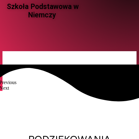
Szkoła Podstawowa w
Niemczy ​
Previous
Next