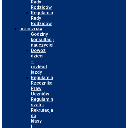
Rady
Rodziców
Regulamin
Rady
Rodziców
OGŁOSZENIA
Godziny
konsultacji
nauczycieli
Dowóz
dzieci
–
rozkład
jazdy
Regulamin
Rzecznika
Praw
Uczniów
Regulamin
szatni
Rekrutacja
do
klasy
I