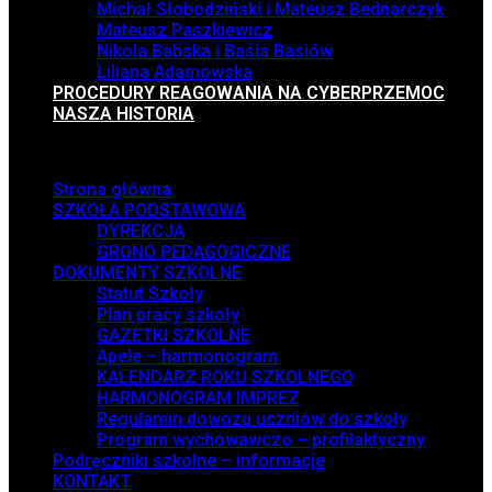
Michał Słobodziński i Mateusz Bednarczyk
Mateusz Paszkiewicz
Nikola Babska i Basia Basiów
Liliana Adamowska
PROCEDURY REAGOWANIA NA CYBERPRZEMOC
NASZA HISTORIA
Menu
Strona główna
SZKOŁA PODSTAWOWA
DYREKCJA
GRONO PEDAGOGICZNE
DOKUMENTY SZKOLNE
Statut Szkoły
Plan pracy szkoły
GAZETKI SZKOLNE
Apele – harmonogram
KALENDARZ ROKU SZKOLNEGO
HARMONOGRAM IMPREZ
Regulamin dowozu uczniów do szkoły
Program wychowawczo – profilaktyczny
Podręczniki szkolne – informacje
KONTAKT