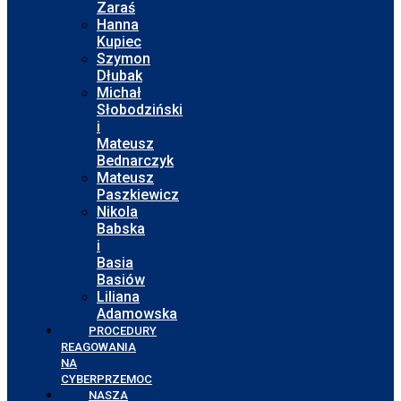
Zaraś
Hanna
Kupiec
Szymon
Dłubak
Michał
Słobodziński
i
Mateusz
Bednarczyk
Mateusz
Paszkiewicz
Nikola
Babska
i
Basia
Basiów
Liliana
Adamowska
PROCEDURY
REAGOWANIA
NA
CYBERPRZEMOC
NASZA