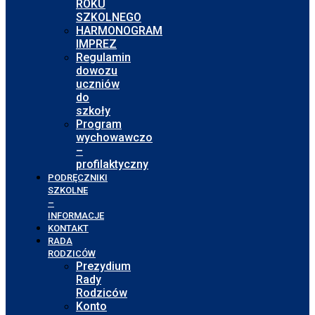
ROKU
SZKOLNEGO
HARMONOGRAM
IMPREZ
Regulamin
dowozu
uczniów
do
szkoły
Program
wychowawczo
–
profilaktyczny
PODRĘCZNIKI
SZKOLNE
–
INFORMACJE
KONTAKT
RADA
RODZICÓW
Prezydium
Rady
Rodziców
Konto