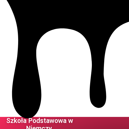
Szkoła Podstawowa w
Niemczy ​