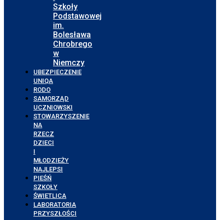
Szkoły
Podstawowej
im.
Bolesława
Chrobrego
w
Niemczy
UBEZPIECZENIE
UNIQA
RODO
SAMORZĄD
UCZNIOWSKI
STOWARZYSZENIE
NA
RZECZ
DZIECI
I
MŁODZIEŻY
NAJLEPSI
PIEŚŃ
SZKOŁY
ŚWIETLICA
LABORATORIA
PRZYSZŁOŚCI