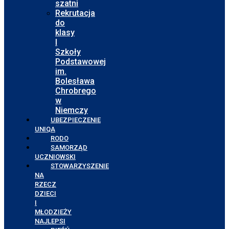
szatni
Rekrutacja
do
klasy
I
Szkoły
Podstawowej
im.
Bolesława
Chrobrego
w
Niemczy
UBEZPIECZENIE
UNIQA
RODO
SAMORZĄD
UCZNIOWSKI
STOWARZYSZENIE
NA
RZECZ
DZIECI
I
MŁODZIEŻY
NAJLEPSI