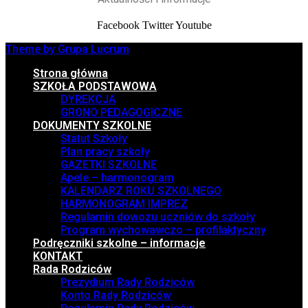
Facebook
Twitter
Youtube
Theme by Grupa Lucrum
Strona główna
SZKOŁA PODSTAWOWA
DYREKCJA
GRONO PEDAGOGICZNE
DOKUMENTY SZKOLNE
Statut Szkoły
Plan pracy szkoły
GAZETKI SZKOLNE
Apele – harmonogram
KALENDARZ ROKU SZKOLNEGO
HARMONOGRAM IMPREZ
Regulamin dowozu uczniów do szkoły
Program wychowawczo – profilaktyczny
Podręczniki szkolne – informacje
KONTAKT
Rada Rodziców
Prezydium Rady Rodziców
Konto Rady Rodziców