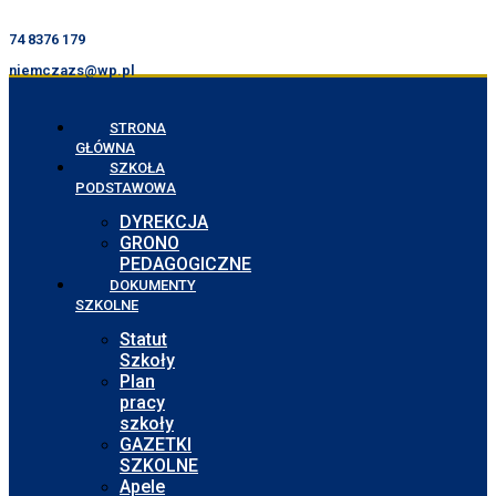
74 8376 179
niemczazs@wp.pl
STRONA
GŁÓWNA
SZKOŁA
PODSTAWOWA
DYREKCJA
GRONO
PEDAGOGICZNE
DOKUMENTY
SZKOLNE
Statut
Szkoły
Plan
pracy
szkoły
GAZETKI
SZKOLNE
Apele