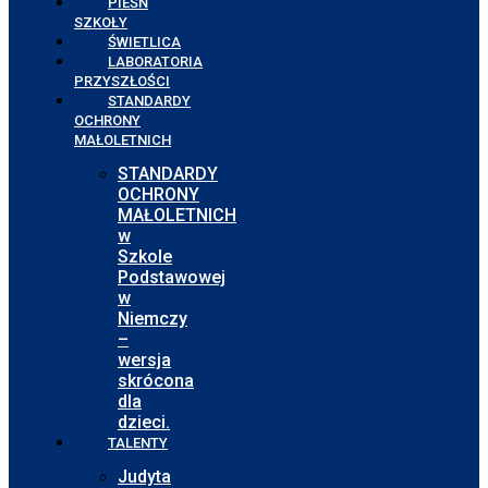
PIEŚŃ
SZKOŁY
ŚWIETLICA
LABORATORIA
PRZYSZŁOŚCI
STANDARDY
OCHRONY
MAŁOLETNICH
STANDARDY
OCHRONY
MAŁOLETNICH
w
Szkole
Podstawowej
w
Niemczy
–
wersja
skrócona
dla
dzieci.
TALENTY
Judyta