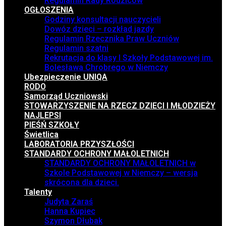
Regulamin Rady Rodziców
OGŁOSZENIA
Godziny konsultacji nauczycieli
Dowóz dzieci – rozkład jazdy
Regulamin Rzecznika Praw Uczniów
Regulamin szatni
Rekrutacja do klasy I Szkoły Podstawowej im.
Bolesława Chrobrego w Niemczy
Ubezpieczenie UNIQA
RODO
Samorząd Uczniowski
STOWARZYSZENIE NA RZECZ DZIECI I MŁODZIEŻY
NAJLEPSI
PIEŚŃ SZKOŁY
Świetlica
LABORATORIA PRZYSZŁOŚCI
STANDARDY OCHRONY MAŁOLETNICH
STANDARDY OCHRONY MAŁOLETNICH w
Szkole Podstawowej w Niemczy – wersja
skrócona dla dzieci.
Talenty
Judyta Zaraś
Hanna Kupiec
Szymon Dłubak