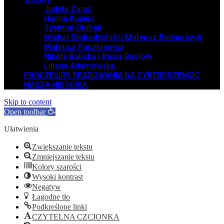
Judyta Zaraś
Hanna Kupiec
Szymon Dłubak
Michał Słobodziński i Mateusz Bednarczyk
Mateusz Paszkiewicz
Nikola Babska i Basia Basiów
Liliana Adamowska
PROCEDURY REAGOWANIA NA CYBERPRZEMOC
NASZA HISTORIA
Skip to content
Open toolbar
Ułatwienia
Zwiększanie tekstu
Zmniejszanie tekstu
Kolory szarości
Wysoki kontrast
Negatyw
Łagodne tło
Podkreślone linki
CZYTELNA CZCIONKA