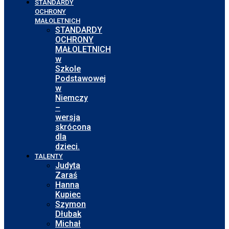
STANDARDY
OCHRONY
MAŁOLETNICH
STANDARDY
OCHRONY
MAŁOLETNICH
w
Szkole
Podstawowej
w
Niemczy
–
wersja
skrócona
dla
dzieci.
TALENTY
Judyta
Zaraś
Hanna
Kupiec
Szymon
Dłubak
Michał