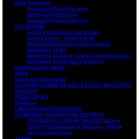
Rada Rodziców
Prezydium Rady Rodziców
Konto Rady Rodziców
Regulamin Rady Rodziców
OGŁOSZENIA
Godziny konsultacji nauczycieli
Dowóz dzieci – rozkład jazdy
Regulamin Rzecznika Praw Uczniów
Regulamin szatni
Rekrutacja do klasy I Szkoły Podstawowej im.
Bolesława Chrobrego w Niemczy
Ubezpieczenie UNIQA
RODO
Samorząd Uczniowski
STOWARZYSZENIE NA RZECZ DZIECI I MŁODZIEŻY
NAJLEPSI
PIEŚŃ SZKOŁY
Świetlica
LABORATORIA PRZYSZŁOŚCI
STANDARDY OCHRONY MAŁOLETNICH
STANDARDY OCHRONY MAŁOLETNICH w
Szkole Podstawowej w Niemczy – wersja
skrócona dla dzieci.
Talenty