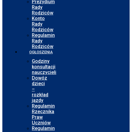
Prezydium
Rady
Rodziców
Konto
Rady
Rodziców
Regulamin
Rady
Rodziców
OGŁOSZENIA
Godziny
konsultacji
nauczycieli
Dowóz
dzieci
–
rozkład
jazdy
Regulamin
Rzecznika
Praw
Uczniów
Regulamin