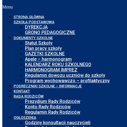
Menu
STRONA GŁÓWNA
SZKOŁA PODSTAWOWA
DYREKCJA
GRONO PEDAGOGICZNE
DOKUMENTY SZKOLNE
Statut Szkoły
Plan pracy szkoły
GAZETKI SZKOLNE
Apele – harmonogram
KALENDARZ ROKU SZKOLNEGO
HARMONOGRAM IMPREZ
Regulamin dowozu uczniów do szkoły
Program wychowawczo – profilaktyczny
PODRĘCZNIKI SZKOLNE – INFORMACJE
KONTAKT
RADA RODZICÓW
Prezydium Rady Rodziców
Konto Rady Rodziców
Regulamin Rady Rodziców
OGŁOSZENIA
Godziny konsultacji nauczycieli