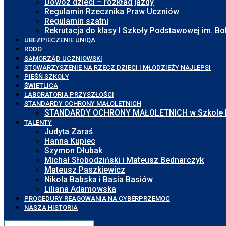
Dowóz dzieci – rozkład jazdy
Regulamin Rzecznika Praw Uczniów
Regulamin szatni
Rekrutacja do klasy I Szkoły Podstawowej im. 
UBEZPIECZENIE UNIQA
RODO
SAMORZĄD UCZNIOWSKI
STOWARZYSZENIE NA RZECZ DZIECI I MŁODZIEŻY NAJLEPSI
PIEŚŃ SZKOŁY
ŚWIETLICA
LABORATORIA PRZYSZŁOŚCI
STANDARDY OCHRONY MAŁOLETNICH
STANDARDY OCHRONY MAŁOLETNICH w Szkole Pod
TALENTY
Judyta Zaraś
Hanna Kupiec
Szymon Dłubak
Michał Słobodziński i Mateusz Bednarczyk
Mateusz Paszkiewicz
Nikola Babska i Basia Basiów
Liliana Adamowska
PROCEDURY REAGOWANIA NA CYBERPRZEMOC
NASZA HISTORIA