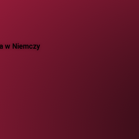
 w Niemczy ​