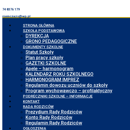
74 8376 179
niemczazs@wp.pl
STRONA GŁÓWNA
SZKOŁA PODSTAWOWA
DYREKCJA
GRONO PEDAGOGICZNE
DOKUMENTY SZKOLNE
Statut Szkoły
Plan pracy szkoły
GAZETKI SZKOLNE
Apele – harmonogram
KALENDARZ ROKU SZKOLNEGO
HARMONOGRAM IMPREZ
Regulamin dowozu uczniów do szkoły
Program wychowawczo – profilaktyczny
PODRĘCZNIKI SZKOLNE – INFORMACJE
KONTAKT
RADA RODZICÓW
Prezydium Rady Rodziców
Konto Rady Rodziców
Regulamin Rady Rodziców
OGŁOSZENIA