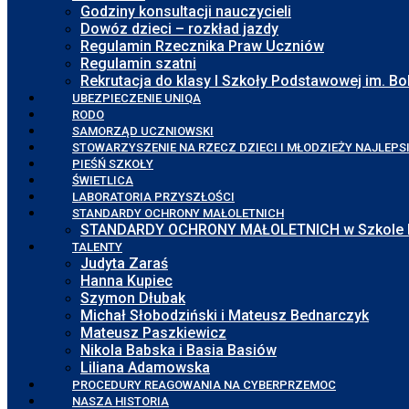
Godziny konsultacji nauczycieli
Dowóz dzieci – rozkład jazdy
Regulamin Rzecznika Praw Uczniów
Regulamin szatni
Rekrutacja do klasy I Szkoły Podstawowej im. 
UBEZPIECZENIE UNIQA
RODO
SAMORZĄD UCZNIOWSKI
STOWARZYSZENIE NA RZECZ DZIECI I MŁODZIEŻY NAJLEPS
PIEŚŃ SZKOŁY
ŚWIETLICA
LABORATORIA PRZYSZŁOŚCI
STANDARDY OCHRONY MAŁOLETNICH
STANDARDY OCHRONY MAŁOLETNICH w Szkole Pod
TALENTY
Judyta Zaraś
Hanna Kupiec
Szymon Dłubak
Michał Słobodziński i Mateusz Bednarczyk
Mateusz Paszkiewicz
Nikola Babska i Basia Basiów
Liliana Adamowska
PROCEDURY REAGOWANIA NA CYBERPRZEMOC
NASZA HISTORIA