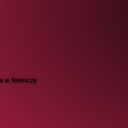
 w Niemczy ​