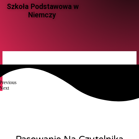
Szkoła Podstawowa w
Niemczy ​
Previous
Next