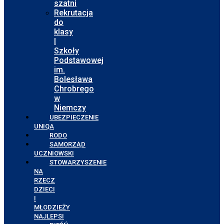
szatni
Rekrutacja
do
klasy
I
Szkoły
Podstawowej
im.
Bolesława
Chrobrego
w
Niemczy
UBEZPIECZENIE
UNIQA
RODO
SAMORZĄD
UCZNIOWSKI
STOWARZYSZENIE
NA
RZECZ
DZIECI
I
MŁODZIEŻY
NAJLEPSI