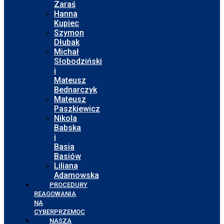
Zaraś
Hanna
Kupiec
Szymon
Dłubak
Michał
Słobodziński
i
Mateusz
Bednarczyk
Mateusz
Paszkiewicz
Nikola
Babska
i
Basia
Basiów
Liliana
Adamowska
PROCEDURY
REAGOWANIA
NA
CYBERPRZEMOC
NASZA