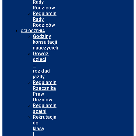
Rady
Rodziców
Regulamin
Rady
Rodziców
OGŁOSZENIA
Godziny
konsultacji
nauczycieli
Dowóz
dzieci
–
rozkład
jazdy
Regulamin
Rzecznika
Praw
Uczniów
Regulamin
szatni
Rekrutacja
do
klasy
I