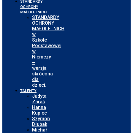
STANDARDY
OCHRONY
MAŁOLETNICH
STANDARDY
OCHRONY
MAŁOLETNICH
w
Szkole
Podstawowej
w
Niemczy
–
wersja
skrócona
dla
dzieci.
TALENTY
Judyta
Zaraś
Hanna
Kupiec
Szymon
Dłubak
Michał