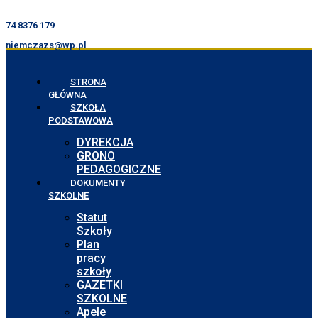
74 8376 179
niemczazs@wp.pl
STRONA
GŁÓWNA
SZKOŁA
PODSTAWOWA
DYREKCJA
GRONO
PEDAGOGICZNE
DOKUMENTY
SZKOLNE
Statut
Szkoły
Plan
pracy
szkoły
GAZETKI
SZKOLNE
Apele