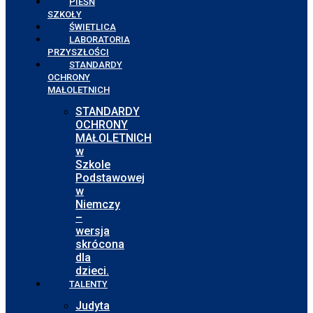
PIEŚŃ
SZKOŁY
ŚWIETLICA
LABORATORIA
PRZYSZŁOŚCI
STANDARDY
OCHRONY
MAŁOLETNICH
STANDARDY
OCHRONY
MAŁOLETNICH
w
Szkole
Podstawowej
w
Niemczy
–
wersja
skrócona
dla
dzieci.
TALENTY
Judyta