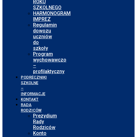
ROKU
SZKOLNEGO
HARMONOGRAM
IMPREZ
Regulamin
dowozu
uczniów
do
szkoły
Program
wychowawczo
–
profilaktyczny
PODRĘCZNIKI
SZKOLNE
–
INFORMACJE
KONTAKT
RADA
RODZICÓW
Prezydium
Rady
Rodziców
Konto