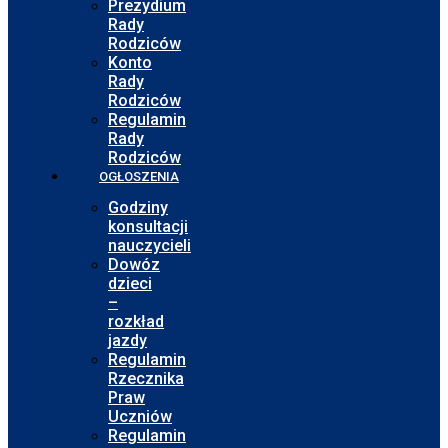
Prezydium
Rady
Rodziców
Konto
Rady
Rodziców
Regulamin
Rady
Rodziców
OGŁOSZENIA
Godziny
konsultacji
nauczycieli
Dowóz
dzieci
–
rozkład
jazdy
Regulamin
Rzecznika
Praw
Uczniów
Regulamin