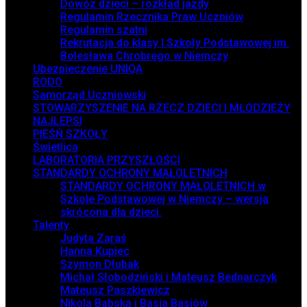
Dowóz dzieci – rozkład jazdy
Regulamin Rzecznika Praw Uczniów
Regulamin szatni
Rekrutacja do klasy I Szkoły Podstawowej im.
Bolesława Chrobrego w Niemczy
Ubezpieczenie UNIQA
RODO
Samorząd Uczniowski
STOWARZYSZENIE NA RZECZ DZIECI I MŁODZIEŻY
NAJLEPSI
PIEŚŃ SZKOŁY
Świetlica
LABORATORIA PRZYSZŁOŚCI
STANDARDY OCHRONY MAŁOLETNICH
STANDARDY OCHRONY MAŁOLETNICH w
Szkole Podstawowej w Niemczy – wersja
skrócona dla dzieci.
Talenty
Judyta Zaraś
Hanna Kupiec
Szymon Dłubak
Michał Słobodziński i Mateusz Bednarczyk
Mateusz Paszkiewicz
Nikola Babska i Basia Basiów