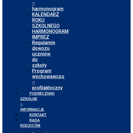
–
harmonogram
KALENDARZ
ROKU
SZKOLNEGO
HARMONOGRAM
IMPREZ
Regulamin
dowozu
uczniów
do
szkoły
Program
wychowawczo
–
profilaktyczny
PODRĘCZNIKI
SZKOLNE
–
INFORMACJE
KONTAKT
RADA
RODZICÓW