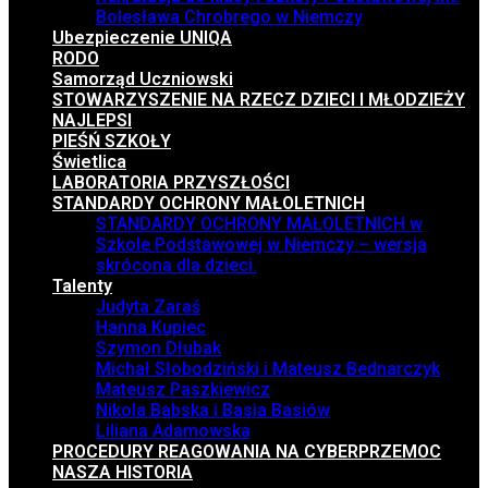
Bolesława Chrobrego w Niemczy
Ubezpieczenie UNIQA
RODO
Samorząd Uczniowski
STOWARZYSZENIE NA RZECZ DZIECI I MŁODZIEŻY
NAJLEPSI
PIEŚŃ SZKOŁY
Świetlica
LABORATORIA PRZYSZŁOŚCI
STANDARDY OCHRONY MAŁOLETNICH
STANDARDY OCHRONY MAŁOLETNICH w
Szkole Podstawowej w Niemczy – wersja
skrócona dla dzieci.
Talenty
Judyta Zaraś
Hanna Kupiec
Szymon Dłubak
Michał Słobodziński i Mateusz Bednarczyk
Mateusz Paszkiewicz
Nikola Babska i Basia Basiów
Liliana Adamowska
PROCEDURY REAGOWANIA NA CYBERPRZEMOC
NASZA HISTORIA