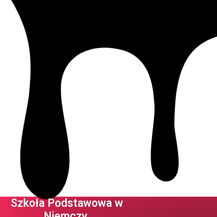
Szkoła Podstawowa w
Niemczy ​