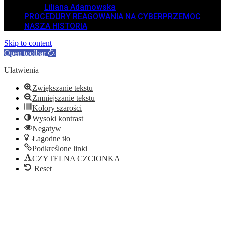
Liliana Adamowska
PROCEDURY REAGOWANIA NA CYBERPRZEMOC
NASZA HISTORIA
Skip to content
Open toolbar
Ułatwienia
Zwiększanie tekstu
Zmniejszanie tekstu
Kolory szarości
Wysoki kontrast
Negatyw
Łagodne tło
Podkreślone linki
CZYTELNA CZCIONKA
Reset