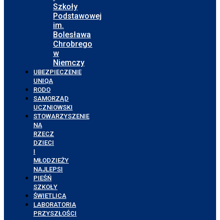
Szkoły
Podstawowej
im.
Bolesława
Chrobrego
w
Niemczy
UBEZPIECZENIE
UNIQA
RODO
SAMORZĄD
UCZNIOWSKI
STOWARZYSZENIE
NA
RZECZ
DZIECI
I
MŁODZIEŻY
NAJLEPSI
PIEŚŃ
SZKOŁY
ŚWIETLICA
LABORATORIA
PRZYSZŁOŚCI