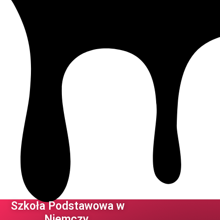
Szkoła Podstawowa w
Niemczy ​