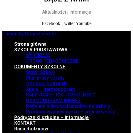
Aktualności i informacje
Facebook
Twitter
Youtube
Theme by Grupa Lucrum
Strona główna
SZKOŁA PODSTAWOWA
DYREKCJA
GRONO PEDAGOGICZNE
DOKUMENTY SZKOLNE
Statut Szkoły
Plan pracy szkoły
GAZETKI SZKOLNE
Apele – harmonogram
KALENDARZ ROKU SZKOLNEGO
HARMONOGRAM IMPREZ
Regulamin dowozu uczniów do szkoły
Program wychowawczo – profilaktyczny
Podręczniki szkolne – informacje
KONTAKT
Rada Rodziców