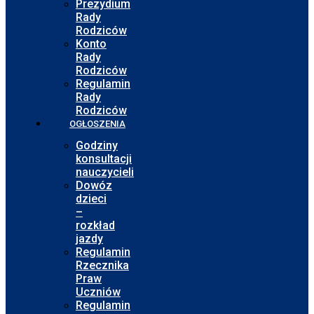
Prezydium
Rady
Rodziców
Konto
Rady
Rodziców
Regulamin
Rady
Rodziców
OGŁOSZENIA
Godziny
konsultacji
nauczycieli
Dowóz
dzieci
–
rozkład
jazdy
Regulamin
Rzecznika
Praw
Uczniów
Regulamin