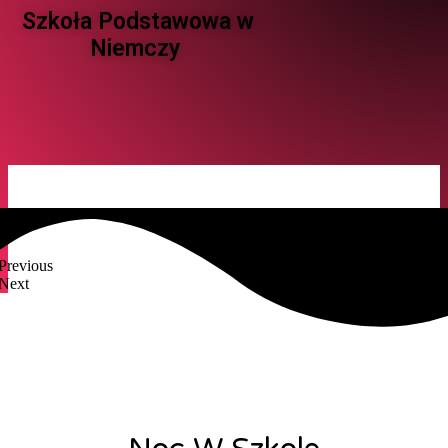
Szkoła Podstawowa w
Niemczy ​
Previous
Next