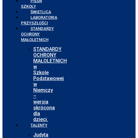
PIEŚŃ
SZKOŁY
ŚWIETLICA
LABORATORIA
PRZYSZŁOŚCI
STANDARDY
OCHRONY
MAŁOLETNICH
STANDARDY
OCHRONY
MAŁOLETNICH
w
Szkole
Podstawowej
w
Niemczy
–
wersja
skrócona
dla
dzieci.
TALENTY
Judyta