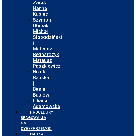
Zaraś
Hanna
Kupiec
Szymon
Dłubak
Michał
Słobodziński
i
Mateusz
Bednarczyk
Mateusz
Paszkiewicz
Nikola
Babska
i
Basia
Basiów
Liliana
Adamowska
PROCEDURY
REAGOWANIA
NA
CYBERPRZEMOC
NASZA