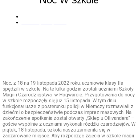
Noc W Szkole
Alicja Łysiak
22 listopada, 2022
Noc, z 18 na 19 listopada 2022 roku, uczniowie klasy IIa
spędzili w szkole. Na te kilka godzin zostali uczniami Szkoły
Magii i Czarodziejstwa w Hogwarcie. Przygotowania do nocy
w szkole rozpoczęły się już 15 listopada. W tym dniu
funkcjonariusze z posterunku policji w Niemczy rozmawiali z
dziećmi o bezpieczeństwie podczas imprez masowych. Na
zakończenie spotkania został otwarty „Sklep u Ollivandera” –
goście wspólnie z uczniami wykonali różdżki czarodziejów. W
piątek, 18 listopada, szkoła nasza zamieniła się w
zaczarowane miejsce. Aby rozpocząć zajęcia w szkole magii