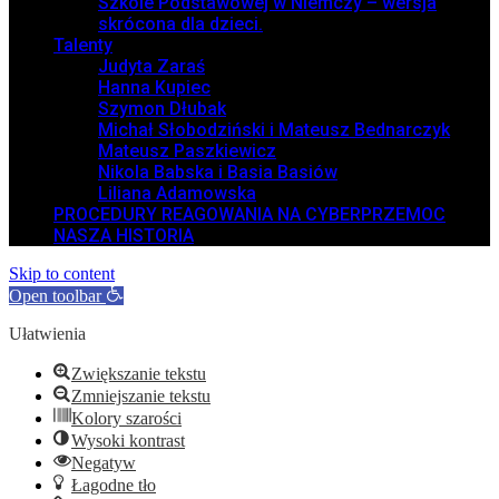
Szkole Podstawowej w Niemczy – wersja
skrócona dla dzieci.
Talenty
Judyta Zaraś
Hanna Kupiec
Szymon Dłubak
Michał Słobodziński i Mateusz Bednarczyk
Mateusz Paszkiewicz
Nikola Babska i Basia Basiów
Liliana Adamowska
PROCEDURY REAGOWANIA NA CYBERPRZEMOC
NASZA HISTORIA
Skip to content
Open toolbar
Ułatwienia
Zwiększanie tekstu
Zmniejszanie tekstu
Kolory szarości
Wysoki kontrast
Negatyw
Łagodne tło