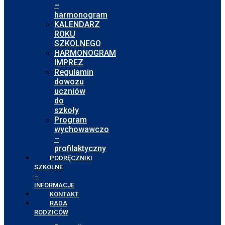
–
harmonogram
KALENDARZ
ROKU
SZKOLNEGO
HARMONOGRAM
IMPREZ
Regulamin
dowozu
uczniów
do
szkoły
Program
wychowawczo
–
profilaktyczny
PODRĘCZNIKI
SZKOLNE
–
INFORMACJE
KONTAKT
RADA
RODZICÓW