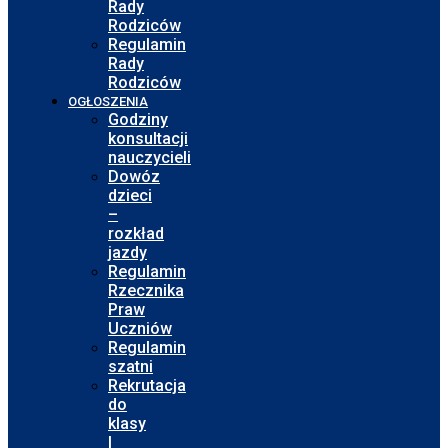
Rady
Rodziców
Regulamin
Rady
Rodziców
OGŁOSZENIA
Godziny
konsultacji
nauczycieli
Dowóz
dzieci
–
rozkład
jazdy
Regulamin
Rzecznika
Praw
Uczniów
Regulamin
szatni
Rekrutacja
do
klasy
I