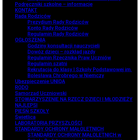
Podręczniki szkolne – informacje
KONTAKT
Rada Rodziców
Prezydium Rady Rodziców
Konto Rady Rodziców
Regulamin Rady Rodziców
OGŁOSZENIA
Godziny konsultacji nauczycieli
Dowóz dzieci – rozkład jazdy
Regulamin Rzecznika Praw Uczniów
Regulamin szatni
Rekrutacja do klasy I Szkoły Podstawowej im.
Bolesława Chrobrego w Niemczy
Ubezpieczenie UNIQA
RODO
Samorząd Uczniowski
STOWARZYSZENIE NA RZECZ DZIECI I MŁODZIEŻY
NAJLEPSI
PIEŚŃ SZKOŁY
Świetlica
LABORATORIA PRZYSZŁOŚCI
STANDARDY OCHRONY MAŁOLETNICH
STANDARDY OCHRONY MAŁOLETNICH w