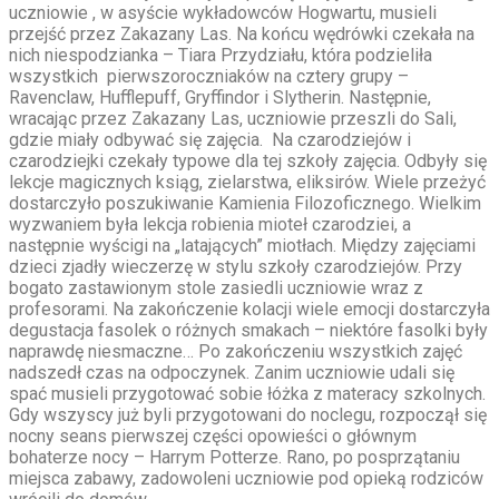
uczniowie , w asyście wykładowców Hogwartu, musieli
przejść przez Zakazany Las. Na końcu wędrówki czekała na
nich niespodzianka – Tiara Przydziału, która podzieliła
wszystkich pierwszoroczniaków na cztery grupy –
Ravenclaw, Hufflepuff, Gryffindor i Slytherin. Następnie,
wracając przez Zakazany Las, uczniowie przeszli do Sali,
gdzie miały odbywać się zajęcia. Na czarodziejów i
czarodziejki czekały typowe dla tej szkoły zajęcia. Odbyły się
lekcje magicznych ksiąg, zielarstwa, eliksirów. Wiele przeżyć
dostarczyło poszukiwanie Kamienia Filozoficznego. Wielkim
wyzwaniem była lekcja robienia mioteł czarodziei, a
następnie wyścigi na „latających” miotłach. Między zajęciami
dzieci zjadły wieczerzę w stylu szkoły czarodziejów. Przy
bogato zastawionym stole zasiedli uczniowie wraz z
profesorami. Na zakończenie kolacji wiele emocji dostarczyła
degustacja fasolek o różnych smakach – niektóre fasolki były
naprawdę niesmaczne… Po zakończeniu wszystkich zajęć
nadszedł czas na odpoczynek. Zanim uczniowie udali się
spać musieli przygotować sobie łóżka z materacy szkolnych.
Gdy wszyscy już byli przygotowani do noclegu, rozpoczął się
nocny seans pierwszej części opowieści o głównym
bohaterze nocy – Harrym Potterze. Rano, po posprzątaniu
miejsca zabawy, zadowoleni uczniowie pod opieką rodziców