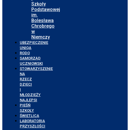
Szkoły
Podstawowej
im.
Bolesława
Chrobrego
w
Niemczy
UBEZPIECZENIE
UNIQA
RODO
SAMORZĄD
UCZNIOWSKI
STOWARZYSZENIE
NA
RZECZ
DZIECI
I
MŁODZIEŻY
NAJLEPSI
PIEŚŃ
SZKOŁY
ŚWIETLICA
LABORATORIA
PRZYSZŁOŚCI