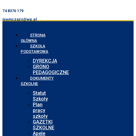
74 8376 179
niemczazs@wp.pl
STRONA
GŁÓWNA
SZKOŁA
PODSTAWOWA
DYREKCJA
GRONO
PEDAGOGICZNE
DOKUMENTY
SZKOLNE
Statut
Szkoły
Plan
pracy
szkoły
GAZETKI
SZKOLNE
Apele