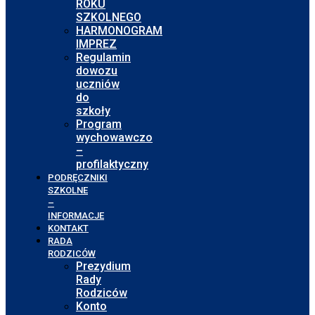
ROKU
SZKOLNEGO
HARMONOGRAM
IMPREZ
Regulamin
dowozu
uczniów
do
szkoły
Program
wychowawczo
–
profilaktyczny
PODRĘCZNIKI
SZKOLNE
–
INFORMACJE
KONTAKT
RADA
RODZICÓW
Prezydium
Rady
Rodziców
Konto