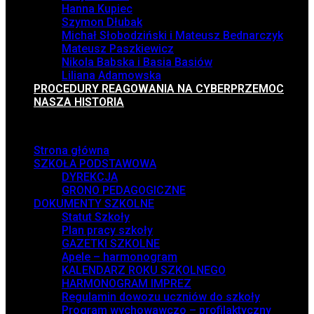
Hanna Kupiec
Szymon Dłubak
Michał Słobodziński i Mateusz Bednarczyk
Mateusz Paszkiewicz
Nikola Babska i Basia Basiów
Liliana Adamowska
PROCEDURY REAGOWANIA NA CYBERPRZEMOC
NASZA HISTORIA
Menu
Strona główna
SZKOŁA PODSTAWOWA
DYREKCJA
GRONO PEDAGOGICZNE
DOKUMENTY SZKOLNE
Statut Szkoły
Plan pracy szkoły
GAZETKI SZKOLNE
Apele – harmonogram
KALENDARZ ROKU SZKOLNEGO
HARMONOGRAM IMPREZ
Regulamin dowozu uczniów do szkoły
Program wychowawczo – profilaktyczny