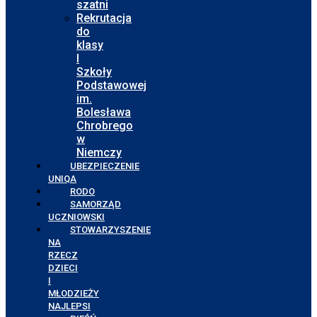
szatni
Rekrutacja
do
klasy
I
Szkoły
Podstawowej
im.
Bolesława
Chrobrego
w
Niemczy
UBEZPIECZENIE
UNIQA
RODO
SAMORZĄD
UCZNIOWSKI
STOWARZYSZENIE
NA
RZECZ
DZIECI
I
MŁODZIEŻY
NAJLEPSI