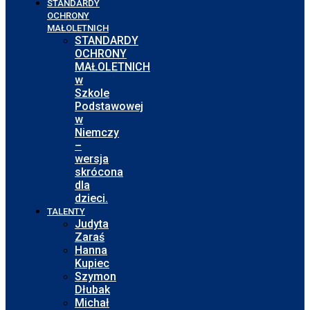
STANDARDY
OCHRONY
MAŁOLETNICH
STANDARDY
OCHRONY
MAŁOLETNICH
w
Szkole
Podstawowej
w
Niemczy
–
wersja
skrócona
dla
dzieci.
TALENTY
Judyta
Zaraś
Hanna
Kupiec
Szymon
Dłubak
Michał