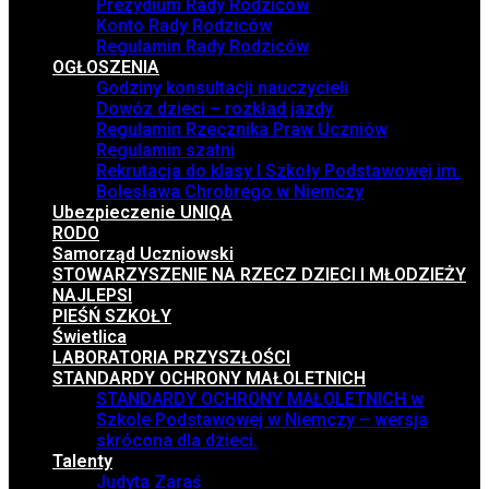
Prezydium Rady Rodziców
Konto Rady Rodziców
Regulamin Rady Rodziców
OGŁOSZENIA
Godziny konsultacji nauczycieli
Dowóz dzieci – rozkład jazdy
Regulamin Rzecznika Praw Uczniów
Regulamin szatni
Rekrutacja do klasy I Szkoły Podstawowej im.
Bolesława Chrobrego w Niemczy
Ubezpieczenie UNIQA
RODO
Samorząd Uczniowski
STOWARZYSZENIE NA RZECZ DZIECI I MŁODZIEŻY
NAJLEPSI
PIEŚŃ SZKOŁY
Świetlica
LABORATORIA PRZYSZŁOŚCI
STANDARDY OCHRONY MAŁOLETNICH
STANDARDY OCHRONY MAŁOLETNICH w
Szkole Podstawowej w Niemczy – wersja
skrócona dla dzieci.
Talenty
Judyta Zaraś