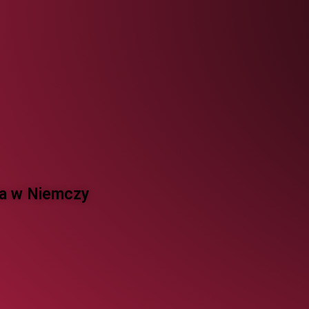
 w Niemczy ​