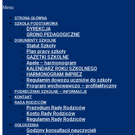
Menu
STRONA GŁÓWNA
SZKOŁA PODSTAWOWA
DYREKCJA
GRONO PEDAGOGICZNE
DOKUMENTY SZKOLNE
Statut Szkoły
Plan pracy szkoły
GAZETKI SZKOLNE
Apele – harmonogram
KALENDARZ ROKU SZKOLNEGO
HARMONOGRAM IMPREZ
Regulamin dowozu uczniów do szkoły
Program wychowawczo – profilaktyczny
PODRĘCZNIKI SZKOLNE – INFORMACJE
KONTAKT
RADA RODZICÓW
Prezydium Rady Rodziców
Konto Rady Rodziców
Regulamin Rady Rodziców
OGŁOSZENIA
Godziny konsultacji nauczycieli