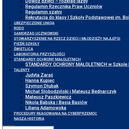
Dowóz dzieci – rozkład jazdy
Regulamin Rzecznika Praw Uczniów
Regulamin szatni
Rekrutacja do klasy I Szkoły Podstawowej im. 
UBEZPIECZENIE UNIQA
RODO
SAMORZĄD UCZNIOWSKI
STOWARZYSZENIE NA RZECZ DZIECI I MŁODZIEŻY NAJLEPSI
PIEŚŃ SZKOŁY
ŚWIETLICA
LABORATORIA PRZYSZŁOŚCI
STANDARDY OCHRONY MAŁOLETNICH
STANDARDY OCHRONY MAŁOLETNICH w Szkole Pod
TALENTY
Judyta Zaraś
Hanna Kupiec
Szymon Dłubak
Michał Słobodziński i Mateusz Bednarczyk
Mateusz Paszkiewicz
Nikola Babska i Basia Basiów
Liliana Adamowska
PROCEDURY REAGOWANIA NA CYBERPRZEMOC
NASZA HISTORIA