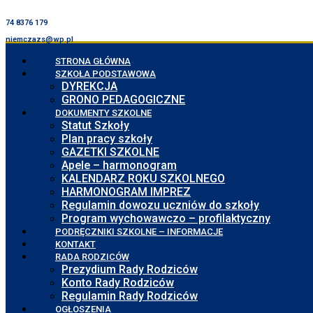
74 8376 179
niemczazs@wp.pl
STRONA GŁÓWNA
SZKOŁA PODSTAWOWA
DYREKCJA
GRONO PEDAGOGICZNE
DOKUMENTY SZKOLNE
Statut Szkoły
Plan pracy szkoły
GAZETKI SZKOLNE
Apele – harmonogram
KALENDARZ ROKU SZKOLNEGO
HARMONOGRAM IMPREZ
Regulamin dowozu uczniów do szkoły
Program wychowawczo – profilaktyczny
PODRĘCZNIKI SZKOLNE – INFORMACJE
KONTAKT
RADA RODZICÓW
Prezydium Rady Rodziców
Konto Rady Rodziców
Regulamin Rady Rodziców
OGŁOSZENIA