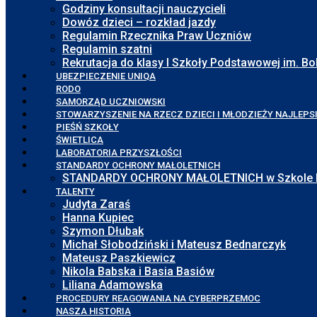
Godziny konsultacji nauczycieli
Dowóz dzieci – rozkład jazdy
Regulamin Rzecznika Praw Uczniów
Regulamin szatni
Rekrutacja do klasy I Szkoły Podstawowej im. 
UBEZPIECZENIE UNIQA
RODO
SAMORZĄD UCZNIOWSKI
STOWARZYSZENIE NA RZECZ DZIECI I MŁODZIEŻY NAJLEPS
PIEŚŃ SZKOŁY
ŚWIETLICA
LABORATORIA PRZYSZŁOŚCI
STANDARDY OCHRONY MAŁOLETNICH
STANDARDY OCHRONY MAŁOLETNICH w Szkole Pod
TALENTY
Judyta Zaraś
Hanna Kupiec
Szymon Dłubak
Michał Słobodziński i Mateusz Bednarczyk
Mateusz Paszkiewicz
Nikola Babska i Basia Basiów
Liliana Adamowska
PROCEDURY REAGOWANIA NA CYBERPRZEMOC
NASZA HISTORIA