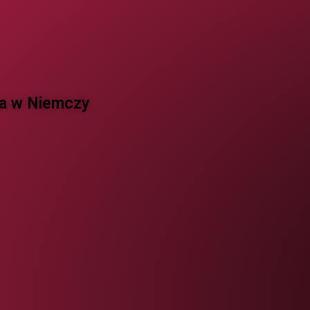
 w Niemczy ​