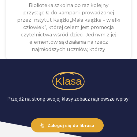
Biblioteka szkolna po raz kolejny
przystąpiła do kampanii prowadzonej
przez Instytut Książki „Mała książka – wielki
człowiek”, której celem jest promocja
czytelnictwa wśród dzieci. Jednym z jej
elementów są działania na rzecz
najmłodszych uczniów, którzy
Klasa
Przejdź na stronę swojej klasy zobacz najnowsze wpisy!
Zaloguj się do librusa