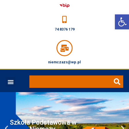
Open toolbar
74 8376 179
niemczazs@wp.pl