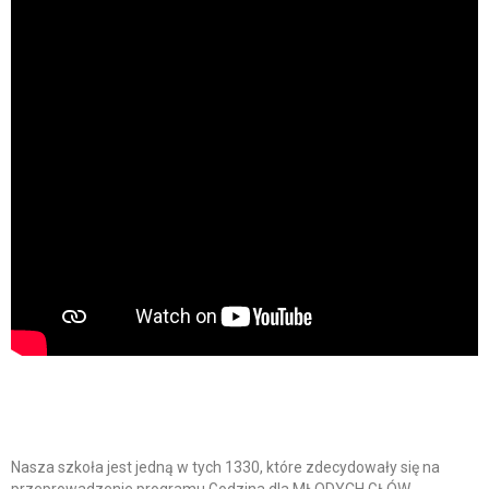
Nasza szkoła jest jedną w tych 1330, które zdecydowały się na
przeprowadzenie programu Godzina dla MŁODYCH GŁÓW.