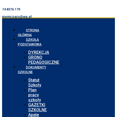
74 8376 179
niemczazs@wp.pl
STRONA
GŁÓWNA
SZKOŁA
PODSTAWOWA
DYREKCJA
GRONO
PEDAGOGICZNE
DOKUMENTY
SZKOLNE
Statut
Szkoły
Plan
pracy
szkoły
GAZETKI
SZKOLNE
Apele