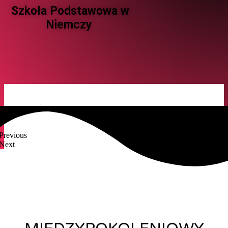
Szkoła Podstawowa w
Niemczy ​
Previous
Next