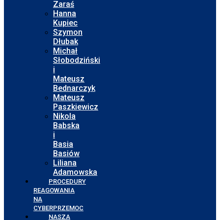
Zaraś
Hanna
Kupiec
Szymon
Dłubak
Michał
Słobodziński
i
Mateusz
Bednarczyk
Mateusz
Paszkiewicz
Nikola
Babska
i
Basia
Basiów
Liliana
Adamowska
PROCEDURY
REAGOWANIA
NA
CYBERPRZEMOC
NASZA