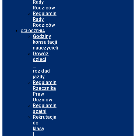
Rady
Rodziców
Regulamin
Rady
Rodziców
OGŁOSZENIA
Godziny
konsultacji
nauczycieli
Dowóz
dzieci
–
rozkład
jazdy
Regulamin
Rzecznika
Praw
Uczniów
Regulamin
szatni
Rekrutacja
do
klasy
I