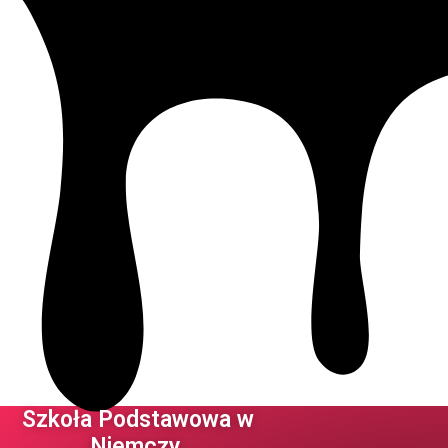
Szkoła Podstawowa w
Niemczy ​