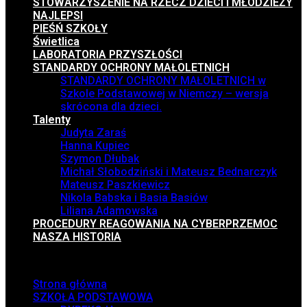
STOWARZYSZENIE NA RZECZ DZIECI I MŁODZIEŻY
NAJLEPSI
PIEŚŃ SZKOŁY
Świetlica
LABORATORIA PRZYSZŁOŚCI
STANDARDY OCHRONY MAŁOLETNICH
STANDARDY OCHRONY MAŁOLETNICH w
Szkole Podstawowej w Niemczy – wersja
skrócona dla dzieci.
Talenty
Judyta Zaraś
Hanna Kupiec
Szymon Dłubak
Michał Słobodziński i Mateusz Bednarczyk
Mateusz Paszkiewicz
Nikola Babska i Basia Basiów
Liliana Adamowska
PROCEDURY REAGOWANIA NA CYBERPRZEMOC
NASZA HISTORIA
Menu
Strona główna
SZKOŁA PODSTAWOWA