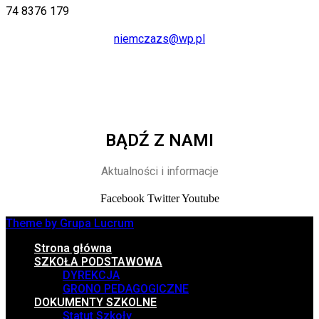
74 8376 179
niemczazs@wp.pl
BĄDŹ Z NAMI
Aktualności i informacje
Facebook
Twitter
Youtube
Theme by Grupa Lucrum
Strona główna
SZKOŁA PODSTAWOWA
DYREKCJA
GRONO PEDAGOGICZNE
DOKUMENTY SZKOLNE
Statut Szkoły