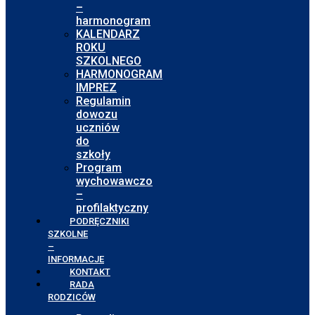
–
harmonogram
KALENDARZ
ROKU
SZKOLNEGO
HARMONOGRAM
IMPREZ
Regulamin
dowozu
uczniów
do
szkoły
Program
wychowawczo
–
profilaktyczny
PODRĘCZNIKI
SZKOLNE
–
INFORMACJE
KONTAKT
RADA
RODZICÓW