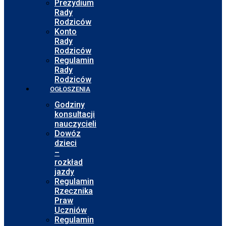
Prezydium
Rady
Rodziców
Konto
Rady
Rodziców
Regulamin
Rady
Rodziców
OGŁOSZENIA
Godziny
konsultacji
nauczycieli
Dowóz
dzieci
–
rozkład
jazdy
Regulamin
Rzecznika
Praw
Uczniów
Regulamin