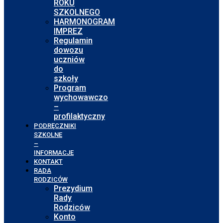
ROKU
SZKOLNEGO
HARMONOGRAM
IMPREZ
Regulamin
dowozu
uczniów
do
szkoły
Program
wychowawczo
–
profilaktyczny
PODRĘCZNIKI
SZKOLNE
–
INFORMACJE
KONTAKT
RADA
RODZICÓW
Prezydium
Rady
Rodziców
Konto