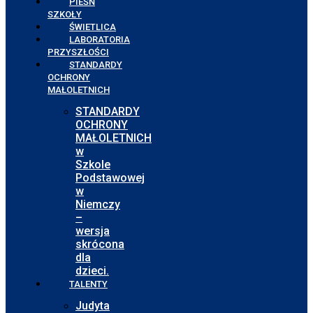
PIEŚŃ
SZKOŁY
ŚWIETLICA
LABORATORIA
PRZYSZŁOŚCI
STANDARDY
OCHRONY
MAŁOLETNICH
STANDARDY
OCHRONY
MAŁOLETNICH
w
Szkole
Podstawowej
w
Niemczy
–
wersja
skrócona
dla
dzieci.
TALENTY
Judyta