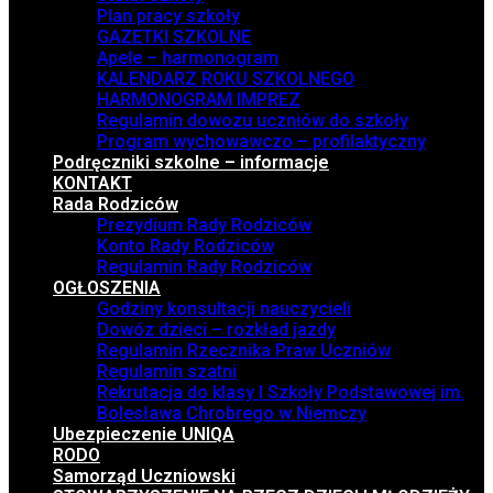
Plan pracy szkoły
GAZETKI SZKOLNE
Apele – harmonogram
KALENDARZ ROKU SZKOLNEGO
HARMONOGRAM IMPREZ
Regulamin dowozu uczniów do szkoły
Program wychowawczo – profilaktyczny
Podręczniki szkolne – informacje
KONTAKT
Rada Rodziców
Prezydium Rady Rodziców
Konto Rady Rodziców
Regulamin Rady Rodziców
OGŁOSZENIA
Godziny konsultacji nauczycieli
Dowóz dzieci – rozkład jazdy
Regulamin Rzecznika Praw Uczniów
Regulamin szatni
Rekrutacja do klasy I Szkoły Podstawowej im.
Bolesława Chrobrego w Niemczy
Ubezpieczenie UNIQA
RODO
Samorząd Uczniowski