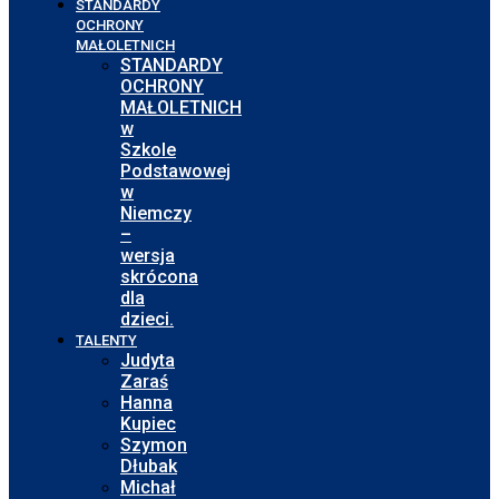
STANDARDY
OCHRONY
MAŁOLETNICH
STANDARDY
OCHRONY
MAŁOLETNICH
w
Szkole
Podstawowej
w
Niemczy
–
wersja
skrócona
dla
dzieci.
TALENTY
Judyta
Zaraś
Hanna
Kupiec
Szymon
Dłubak
Michał