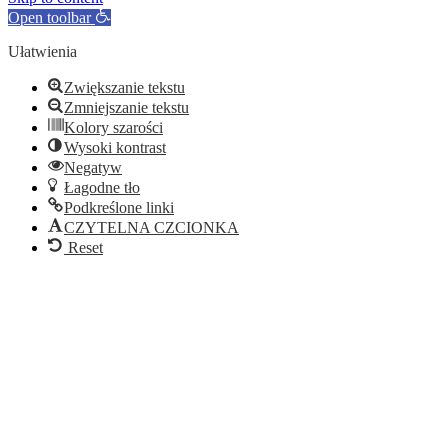
Open toolbar
Ułatwienia
Zwiększanie tekstu
Zmniejszanie tekstu
Kolory szarości
Wysoki kontrast
Negatyw
Łagodne tło
Podkreślone linki
CZYTELNA CZCIONKA
Reset