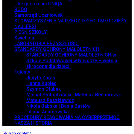
Ubezpieczenie UNIQA
RODO
Samorząd Uczniowski
STOWARZYSZENIE NA RZECZ DZIECI I MŁODZIEŻY
NAJLEPSI
PIEŚŃ SZKOŁY
Świetlica
LABORATORIA PRZYSZŁOŚCI
STANDARDY OCHRONY MAŁOLETNICH
STANDARDY OCHRONY MAŁOLETNICH w
Szkole Podstawowej w Niemczy – wersja
skrócona dla dzieci.
Talenty
Judyta Zaraś
Hanna Kupiec
Szymon Dłubak
Michał Słobodziński i Mateusz Bednarczyk
Mateusz Paszkiewicz
Nikola Babska i Basia Basiów
Liliana Adamowska
PROCEDURY REAGOWANIA NA CYBERPRZEMOC
NASZA HISTORIA
Skip to content