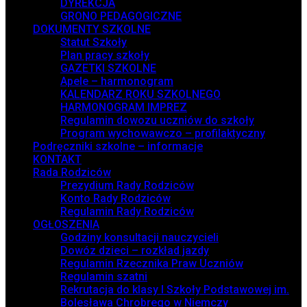
DYREKCJA
GRONO PEDAGOGICZNE
DOKUMENTY SZKOLNE
Statut Szkoły
Plan pracy szkoły
GAZETKI SZKOLNE
Apele – harmonogram
KALENDARZ ROKU SZKOLNEGO
HARMONOGRAM IMPREZ
Regulamin dowozu uczniów do szkoły
Program wychowawczo – profilaktyczny
Podręczniki szkolne – informacje
KONTAKT
Rada Rodziców
Prezydium Rady Rodziców
Konto Rady Rodziców
Regulamin Rady Rodziców
OGŁOSZENIA
Godziny konsultacji nauczycieli
Dowóz dzieci – rozkład jazdy
Regulamin Rzecznika Praw Uczniów
Regulamin szatni
Rekrutacja do klasy I Szkoły Podstawowej im.
Bolesława Chrobrego w Niemczy