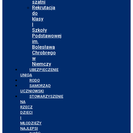
szatni
Rekrutacja
do
klasy
I
Szkoły
Podstawowej
im.
Bolesława
Chrobrego
w
Niemczy
UBEZPIECZENIE
UNIQA
RODO
SAMORZĄD
UCZNIOWSKI
STOWARZYSZENIE
NA
RZECZ
DZIECI
I
MŁODZIEŻY
NAJLEPSI