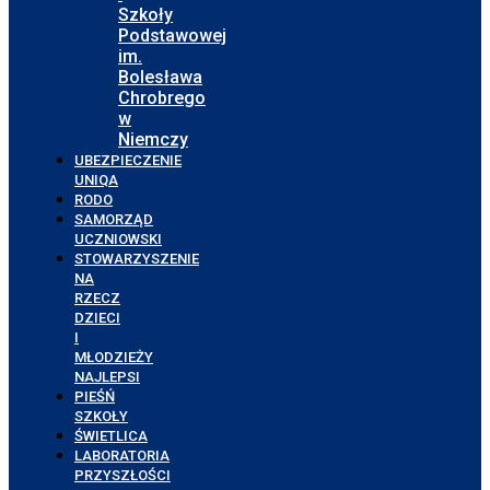
Szkoły
Podstawowej
im.
Bolesława
Chrobrego
w
Niemczy
UBEZPIECZENIE
UNIQA
RODO
SAMORZĄD
UCZNIOWSKI
STOWARZYSZENIE
NA
RZECZ
DZIECI
I
MŁODZIEŻY
NAJLEPSI
PIEŚŃ
SZKOŁY
ŚWIETLICA
LABORATORIA
PRZYSZŁOŚCI