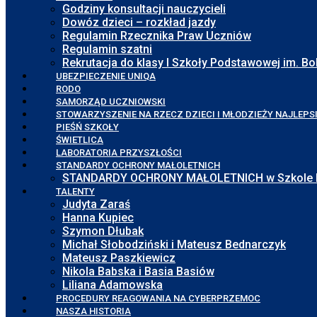
Godziny konsultacji nauczycieli
Dowóz dzieci – rozkład jazdy
Regulamin Rzecznika Praw Uczniów
Regulamin szatni
Rekrutacja do klasy I Szkoły Podstawowej im. 
UBEZPIECZENIE UNIQA
RODO
SAMORZĄD UCZNIOWSKI
STOWARZYSZENIE NA RZECZ DZIECI I MŁODZIEŻY NAJLEPS
PIEŚŃ SZKOŁY
ŚWIETLICA
LABORATORIA PRZYSZŁOŚCI
STANDARDY OCHRONY MAŁOLETNICH
STANDARDY OCHRONY MAŁOLETNICH w Szkole Pod
TALENTY
Judyta Zaraś
Hanna Kupiec
Szymon Dłubak
Michał Słobodziński i Mateusz Bednarczyk
Mateusz Paszkiewicz
Nikola Babska i Basia Basiów
Liliana Adamowska
PROCEDURY REAGOWANIA NA CYBERPRZEMOC
NASZA HISTORIA