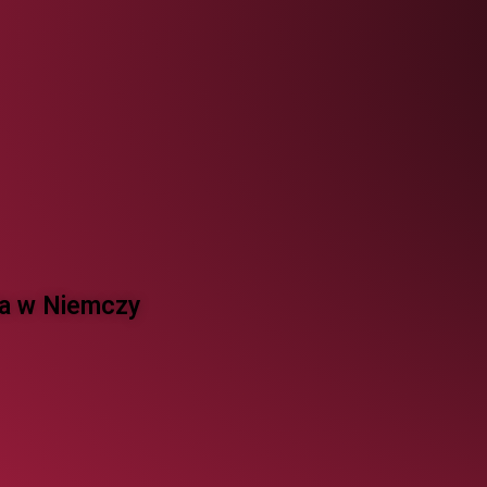
 w Niemczy ​