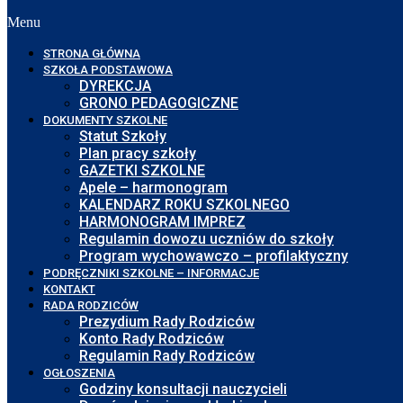
Menu
STRONA GŁÓWNA
SZKOŁA PODSTAWOWA
DYREKCJA
GRONO PEDAGOGICZNE
DOKUMENTY SZKOLNE
Statut Szkoły
Plan pracy szkoły
GAZETKI SZKOLNE
Apele – harmonogram
KALENDARZ ROKU SZKOLNEGO
HARMONOGRAM IMPREZ
Regulamin dowozu uczniów do szkoły
Program wychowawczo – profilaktyczny
PODRĘCZNIKI SZKOLNE – INFORMACJE
KONTAKT
RADA RODZICÓW
Prezydium Rady Rodziców
Konto Rady Rodziców
Regulamin Rady Rodziców
OGŁOSZENIA
Godziny konsultacji nauczycieli