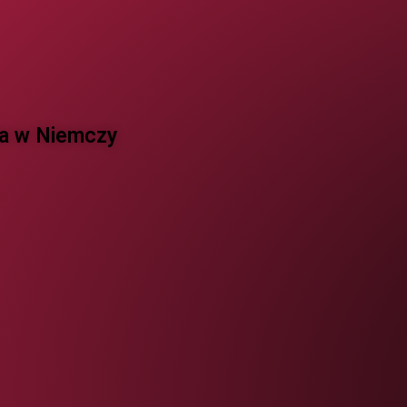
 w Niemczy ​