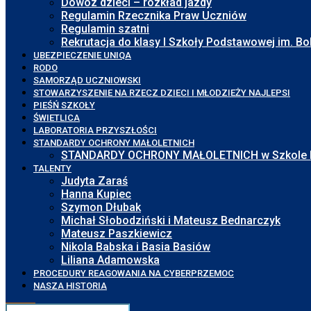
Dowóz dzieci – rozkład jazdy
Regulamin Rzecznika Praw Uczniów
Regulamin szatni
Rekrutacja do klasy I Szkoły Podstawowej im. 
UBEZPIECZENIE UNIQA
RODO
SAMORZĄD UCZNIOWSKI
STOWARZYSZENIE NA RZECZ DZIECI I MŁODZIEŻY NAJLEPSI
PIEŚŃ SZKOŁY
ŚWIETLICA
LABORATORIA PRZYSZŁOŚCI
STANDARDY OCHRONY MAŁOLETNICH
STANDARDY OCHRONY MAŁOLETNICH w Szkole Pod
TALENTY
Judyta Zaraś
Hanna Kupiec
Szymon Dłubak
Michał Słobodziński i Mateusz Bednarczyk
Mateusz Paszkiewicz
Nikola Babska i Basia Basiów
Liliana Adamowska
PROCEDURY REAGOWANIA NA CYBERPRZEMOC
NASZA HISTORIA