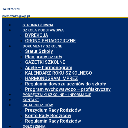
74 8376 179
niemczazs@wp.pl
STRONA GŁÓWNA
SZKOŁA PODSTAWOWA
DYREKCJA
GRONO PEDAGOGICZNE
DOKUMENTY SZKOLNE
Statut Szkoły
Plan pracy szkoły
GAZETKI SZKOLNE
Apele – harmonogram
KALENDARZ ROKU SZKOLNEGO
HARMONOGRAM IMPREZ
Regulamin dowozu uczniów do szkoły
Program wychowawczo – profilaktyczny
PODRĘCZNIKI SZKOLNE – INFORMACJE
KONTAKT
RADA RODZICÓW
Prezydium Rady Rodziców
Konto Rady Rodziców
Regulamin Rady Rodziców
OGŁOSZENIA