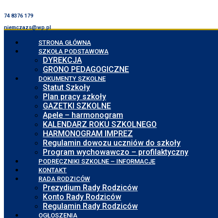
74 8376 179
niemczazs@wp.pl
STRONA GŁÓWNA
SZKOŁA PODSTAWOWA
DYREKCJA
GRONO PEDAGOGICZNE
DOKUMENTY SZKOLNE
Statut Szkoły
Plan pracy szkoły
GAZETKI SZKOLNE
Apele – harmonogram
KALENDARZ ROKU SZKOLNEGO
HARMONOGRAM IMPREZ
Regulamin dowozu uczniów do szkoły
Program wychowawczo – profilaktyczny
PODRĘCZNIKI SZKOLNE – INFORMACJE
KONTAKT
RADA RODZICÓW
Prezydium Rady Rodziców
Konto Rady Rodziców
Regulamin Rady Rodziców
OGŁOSZENIA