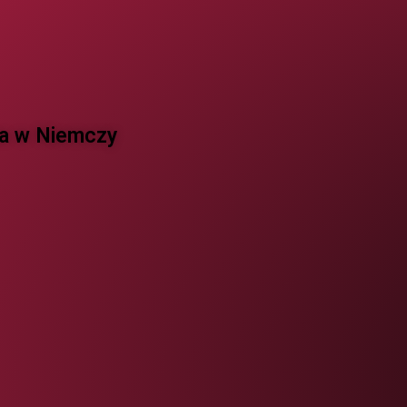
 w Niemczy ​