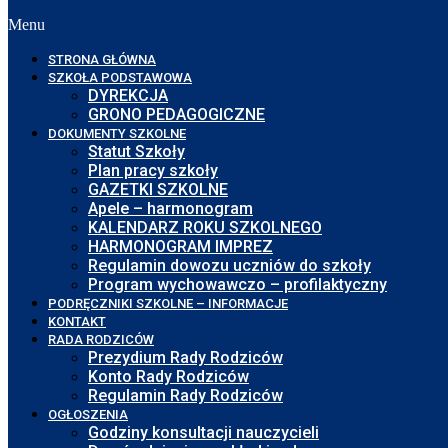
Menu
STRONA GŁÓWNA
SZKOŁA PODSTAWOWA
DYREKCJA
GRONO PEDAGOGICZNE
DOKUMENTY SZKOLNE
Statut Szkoły
Plan pracy szkoły
GAZETKI SZKOLNE
Apele – harmonogram
KALENDARZ ROKU SZKOLNEGO
HARMONOGRAM IMPREZ
Regulamin dowozu uczniów do szkoły
Program wychowawczo – profilaktyczny
PODRĘCZNIKI SZKOLNE – INFORMACJE
KONTAKT
RADA RODZICÓW
Prezydium Rady Rodziców
Konto Rady Rodziców
Regulamin Rady Rodziców
OGŁOSZENIA
Godziny konsultacji nauczycieli