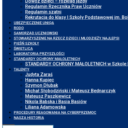
Dowóz dzieci – rozkład jazdy
Regulamin Rzecznika Praw Uczniów
Regulamin szatni
Rekrutacja do klasy I Szkoły Podstawowej im. 
UBEZPIECZENIE UNIQA
RODO
SAMORZĄD UCZNIOWSKI
STOWARZYSZENIE NA RZECZ DZIECI I MŁODZIEŻY NAJLEPSI
PIEŚŃ SZKOŁY
ŚWIETLICA
LABORATORIA PRZYSZŁOŚCI
STANDARDY OCHRONY MAŁOLETNICH
STANDARDY OCHRONY MAŁOLETNICH w Szkole Pod
TALENTY
Judyta Zaraś
Hanna Kupiec
Szymon Dłubak
Michał Słobodziński i Mateusz Bednarczyk
Mateusz Paszkiewicz
Nikola Babska i Basia Basiów
Liliana Adamowska
PROCEDURY REAGOWANIA NA CYBERPRZEMOC
NASZA HISTORIA