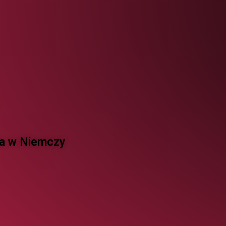
 w Niemczy ​