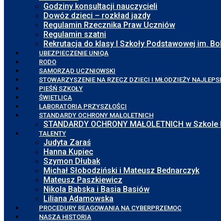
Godziny konsultacji nauczycieli
Dowóz dzieci – rozkład jazdy
Regulamin Rzecznika Praw Uczniów
Regulamin szatni
Rekrutacja do klasy I Szkoły Podstawowej im. 
UBEZPIECZENIE UNIQA
RODO
SAMORZĄD UCZNIOWSKI
STOWARZYSZENIE NA RZECZ DZIECI I MŁODZIEŻY NAJLEPS
PIEŚŃ SZKOŁY
ŚWIETLICA
LABORATORIA PRZYSZŁOŚCI
STANDARDY OCHRONY MAŁOLETNICH
STANDARDY OCHRONY MAŁOLETNICH w Szkole Pod
TALENTY
Judyta Zaraś
Hanna Kupiec
Szymon Dłubak
Michał Słobodziński i Mateusz Bednarczyk
Mateusz Paszkiewicz
Nikola Babska i Basia Basiów
Liliana Adamowska
PROCEDURY REAGOWANIA NA CYBERPRZEMOC
NASZA HISTORIA