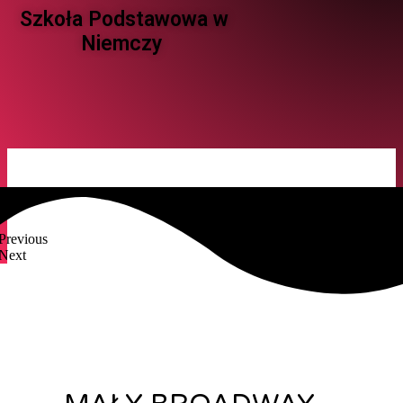
Szkoła Podstawowa w
Niemczy ​
Previous
Next