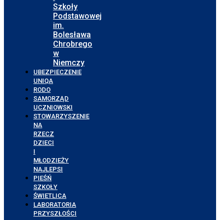
Szkoły
Podstawowej
im.
Bolesława
Chrobrego
w
Niemczy
UBEZPIECZENIE
UNIQA
RODO
SAMORZĄD
UCZNIOWSKI
STOWARZYSZENIE
NA
RZECZ
DZIECI
I
MŁODZIEŻY
NAJLEPSI
PIEŚŃ
SZKOŁY
ŚWIETLICA
LABORATORIA
PRZYSZŁOŚCI