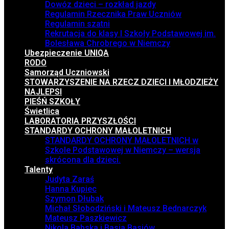
Dowóz dzieci – rozkład jazdy
Regulamin Rzecznika Praw Uczniów
Regulamin szatni
Rekrutacja do klasy I Szkoły Podstawowej im.
Bolesława Chrobrego w Niemczy
Ubezpieczenie UNIQA
RODO
Samorząd Uczniowski
STOWARZYSZENIE NA RZECZ DZIECI I MŁODZIEŻY
NAJLEPSI
PIEŚŃ SZKOŁY
Świetlica
LABORATORIA PRZYSZŁOŚCI
STANDARDY OCHRONY MAŁOLETNICH
STANDARDY OCHRONY MAŁOLETNICH w
Szkole Podstawowej w Niemczy – wersja
skrócona dla dzieci.
Talenty
Judyta Zaraś
Hanna Kupiec
Szymon Dłubak
Michał Słobodziński i Mateusz Bednarczyk
Mateusz Paszkiewicz
Nikola Babska i Basia Basiów