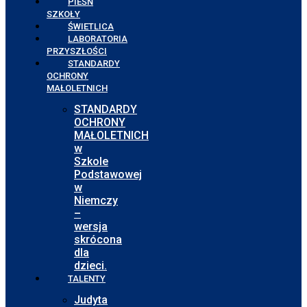
PIEŚŃ
SZKOŁY
ŚWIETLICA
LABORATORIA
PRZYSZŁOŚCI
STANDARDY
OCHRONY
MAŁOLETNICH
STANDARDY
OCHRONY
MAŁOLETNICH
w
Szkole
Podstawowej
w
Niemczy
–
wersja
skrócona
dla
dzieci.
TALENTY
Judyta