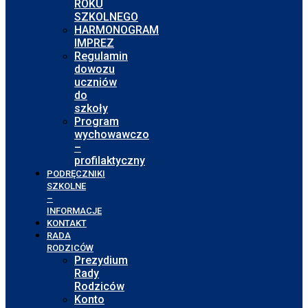
ROKU
SZKOLNEGO
HARMONOGRAM
IMPREZ
Regulamin
dowozu
uczniów
do
szkoły
Program
wychowawczo
–
profilaktyczny
PODRĘCZNIKI
SZKOLNE
–
INFORMACJE
KONTAKT
RADA
RODZICÓW
Prezydium
Rady
Rodziców
Konto