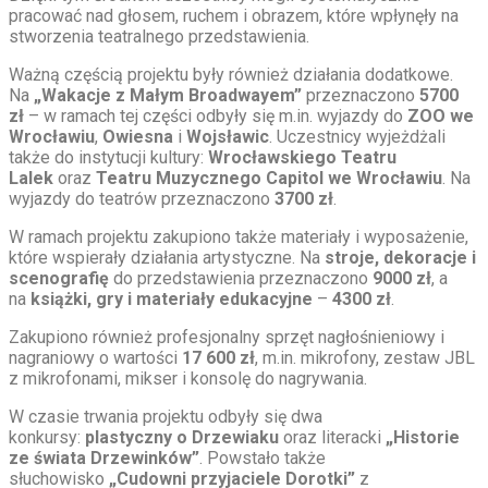
pracować nad głosem, ruchem i obrazem, które wpłynęły na
stworzenia teatralnego przedstawienia.
Ważną częścią projektu były również działania dodatkowe.
Na
„Wakacje z Małym Broadwayem”
przeznaczono
5700
zł
– w ramach tej części odbyły się m.in. wyjazdy do
ZOO we
Wrocławiu
,
Owiesna
i
Wojsławic
. Uczestnicy wyjeżdżali
także do instytucji kultury:
Wrocławskiego Teatru
Lalek
oraz
Teatru Muzycznego Capitol we Wrocławiu
. Na
wyjazdy do teatrów przeznaczono
3700 zł
.
W ramach projektu zakupiono także materiały i wyposażenie,
które wspierały działania artystyczne. Na
stroje, dekoracje i
scenografię
do przedstawienia przeznaczono
9000 zł
, a
na
książki, gry i materiały edukacyjne
–
4300 zł
.
Zakupiono również profesjonalny sprzęt nagłośnieniowy i
nagraniowy o wartości
17 600 zł
, m.in. mikrofony, zestaw JBL
z mikrofonami, mikser i konsolę do nagrywania.
W czasie trwania projektu odbyły się dwa
konkursy:
plastyczny o Drzewiaku
oraz literacki
„Historie
ze świata Drzewinków”
. Powstało także
słuchowisko
„Cudowni przyjaciele Dorotki”
z