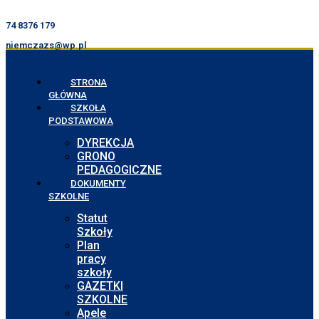
74 8376 179
niemczazs@wp.pl
STRONA
GŁÓWNA
SZKOŁA
PODSTAWOWA
DYREKCJA
GRONO
PEDAGOGICZNE
DOKUMENTY
SZKOLNE
Statut
Szkoły
Plan
pracy
szkoły
GAZETKI
SZKOLNE
Apele