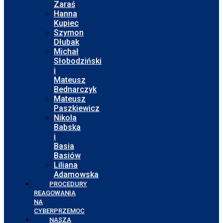
Zaraś
Hanna
Kupiec
Szymon
Dłubak
Michał
Słobodziński
i
Mateusz
Bednarczyk
Mateusz
Paszkiewicz
Nikola
Babska
i
Basia
Basiów
Liliana
Adamowska
PROCEDURY
REAGOWANIA
NA
CYBERPRZEMOC
NASZA