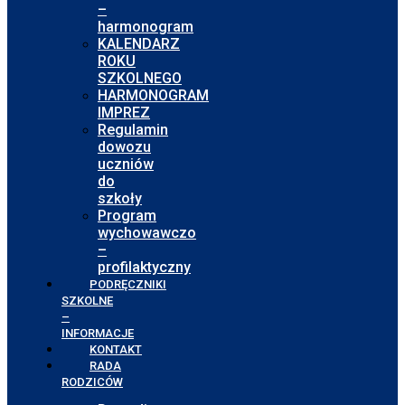
–
harmonogram
KALENDARZ
ROKU
SZKOLNEGO
HARMONOGRAM
IMPREZ
Regulamin
dowozu
uczniów
do
szkoły
Program
wychowawczo
–
profilaktyczny
PODRĘCZNIKI
SZKOLNE
–
INFORMACJE
KONTAKT
RADA
RODZICÓW