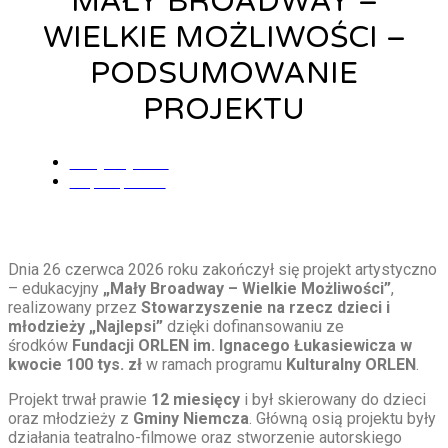
MAŁY BROADWAY –
WIELKIE MOŻLIWOŚCI –
PODSUMOWANIE
PROJEKTU
Alicja Łysiak
1 lipca, 2026
Dnia 26 czerwca 2026 roku zakończył się projekt artystyczno
– edukacyjny
„Mały Broadway – Wielkie Możliwości”
,
realizowany przez
Stowarzyszenie na rzecz dzieci i
młodzieży „Najlepsi”
dzięki dofinansowaniu ze
środków
Fundacji ORLEN im. Ignacego Łukasiewicza w
kwocie 100 tys. zł
w ramach programu
Kulturalny ORLEN
.
Projekt trwał prawie
12 miesięcy
i był skierowany do dzieci
oraz młodzieży z
Gminy Niemcza
. Główną osią projektu były
działania teatralno-filmowe oraz stworzenie autorskiego