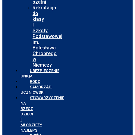
szatni
Rekrutacja
do
klasy
I
Szkoły
Podstawowej
im.
Bolesława
Chrobrego
w
Niemczy
UBEZPIECZENIE
UNIQA
RODO
SAMORZĄD
UCZNIOWSKI
STOWARZYSZENIE
NA
RZECZ
DZIECI
I
MŁODZIEŻY
NAJLEPSI