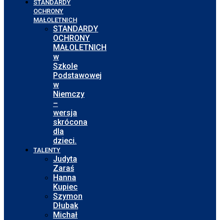
STANDARDY
OCHRONY
MAŁOLETNICH
STANDARDY
OCHRONY
MAŁOLETNICH
w
Szkole
Podstawowej
w
Niemczy
–
wersja
skrócona
dla
dzieci.
TALENTY
Judyta
Zaraś
Hanna
Kupiec
Szymon
Dłubak
Michał