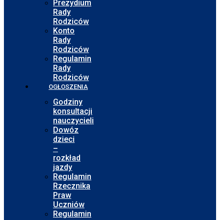
Prezydium
Rady
Rodziców
Konto
Rady
Rodziców
Regulamin
Rady
Rodziców
OGŁOSZENIA
Godziny
konsultacji
nauczycieli
Dowóz
dzieci
–
rozkład
jazdy
Regulamin
Rzecznika
Praw
Uczniów
Regulamin