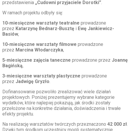
przedstawienia
„Cudowni przyjaciele Dorotki”
.
W ramach projektu odbyły się:
10-miesięczne warsztaty teatralne
prowadzone
przez
Katarzynę Bednarz-Busztę
i
Ewę Jankiewicz-
Basiów
,
10-miesięczne warsztaty filmowe
prowadzone
przez
Marcina Włodarczyka
,
5-miesięczne zajęcia taneczne
prowadzone przez
Joannę
Bagińską
,
3-miesięczne warsztaty plastyczne
prowadzone
przez
Jadwigę Gryzło
.
Dofinansowanie pozwoliło zrealizować wiele działań
projektowych. Poniżej prezentujemy wybrane kategorie
wydatków, które najlepiej pokazują, jak środki zostały
przełożone na konkretne działania, doświadczenia i trwałe
efekty projektu.
Na realizację warsztatów twórczych przeznaczono
42 000 zł
.
Dzięki tym środkom uczestnicy mogli systematycznie