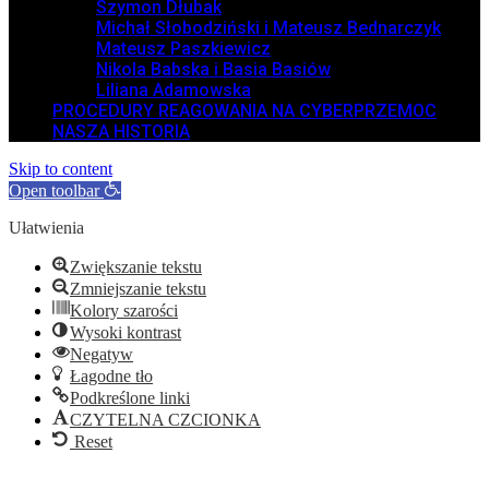
Szymon Dłubak
Michał Słobodziński i Mateusz Bednarczyk
Mateusz Paszkiewicz
Nikola Babska i Basia Basiów
Liliana Adamowska
PROCEDURY REAGOWANIA NA CYBERPRZEMOC
NASZA HISTORIA
Skip to content
Open toolbar
Ułatwienia
Zwiększanie tekstu
Zmniejszanie tekstu
Kolory szarości
Wysoki kontrast
Negatyw
Łagodne tło
Podkreślone linki
CZYTELNA CZCIONKA
Reset