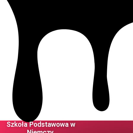
Szkoła Podstawowa w
Niemczy ​