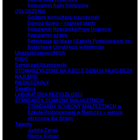
Regulamin Rady Rodziców
OGŁOSZENIA
Godziny konsultacji nauczycieli
Dowóz dzieci – rozkład jazdy
Regulamin Rzecznika Praw Uczniów
Regulamin szatni
Rekrutacja do klasy I Szkoły Podstawowej im.
Bolesława Chrobrego w Niemczy
Ubezpieczenie UNIQA
RODO
Samorząd Uczniowski
STOWARZYSZENIE NA RZECZ DZIECI I MŁODZIEŻY
NAJLEPSI
PIEŚŃ SZKOŁY
Świetlica
LABORATORIA PRZYSZŁOŚCI
STANDARDY OCHRONY MAŁOLETNICH
STANDARDY OCHRONY MAŁOLETNICH w
Szkole Podstawowej w Niemczy – wersja
skrócona dla dzieci.
Talenty
Judyta Zaraś
Hanna Kupiec