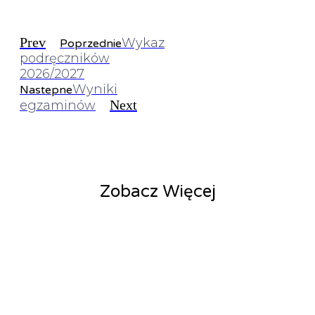
Prev
Wykaz
Poprzednie
podręczników
2026/2027
Wyniki
Nastepne
Next
egzaminów
Zobacz Więcej