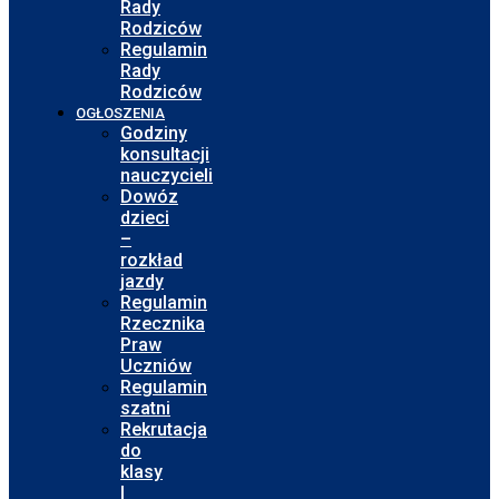
Rady
Rodziców
Regulamin
Rady
Rodziców
OGŁOSZENIA
Godziny
konsultacji
nauczycieli
Dowóz
dzieci
–
rozkład
jazdy
Regulamin
Rzecznika
Praw
Uczniów
Regulamin
szatni
Rekrutacja
do
klasy
I