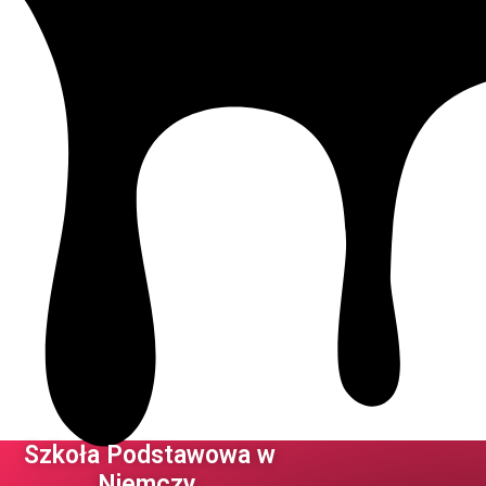
Szkoła Podstawowa w
Niemczy ​