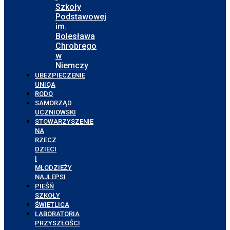
Szkoły
Podstawowej
im.
Bolesława
Chrobrego
w
Niemczy
UBEZPIECZENIE
UNIQA
RODO
SAMORZĄD
UCZNIOWSKI
STOWARZYSZENIE
NA
RZECZ
DZIECI
I
MŁODZIEŻY
NAJLEPSI
PIEŚŃ
SZKOŁY
ŚWIETLICA
LABORATORIA
PRZYSZŁOŚCI