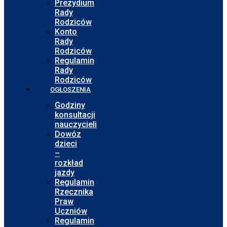
Prezydium
Rady
Rodziców
Konto
Rady
Rodziców
Regulamin
Rady
Rodziców
OGŁOSZENIA
Godziny
konsultacji
nauczycieli
Dowóz
dzieci
–
rozkład
jazdy
Regulamin
Rzecznika
Praw
Uczniów
Regulamin