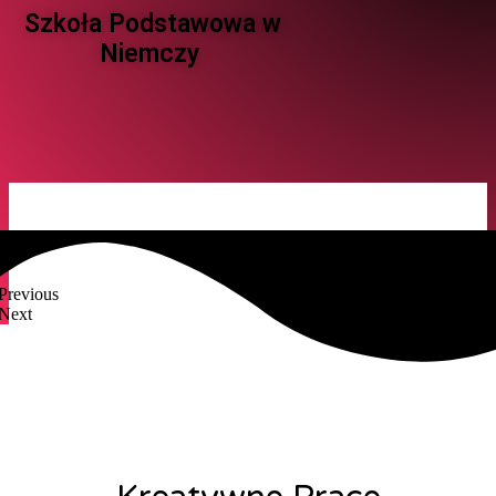
Szkoła Podstawowa w
Niemczy ​
Previous
Next