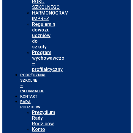
ROKU
SZKOLNEGO
HARMONOGRAM
IMPREZ
Regulamin
dowozu
uczniów
do
szkoły
Program
wychowawczo
–
profilaktyczny
PODRĘCZNIKI
SZKOLNE
–
INFORMACJE
KONTAKT
RADA
RODZICÓW
Prezydium
Rady
Rodziców
Konto