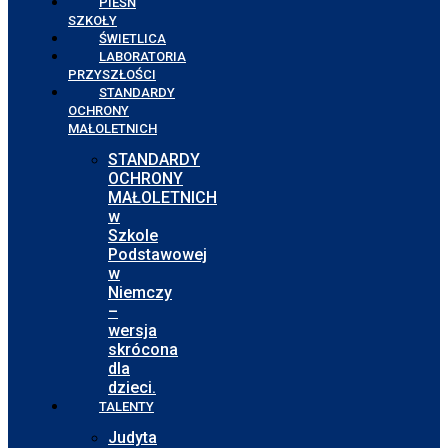
PIEŚŃ
SZKOŁY
ŚWIETLICA
LABORATORIA
PRZYSZŁOŚCI
STANDARDY
OCHRONY
MAŁOLETNICH
STANDARDY
OCHRONY
MAŁOLETNICH
w
Szkole
Podstawowej
w
Niemczy
–
wersja
skrócona
dla
dzieci.
TALENTY
Judyta