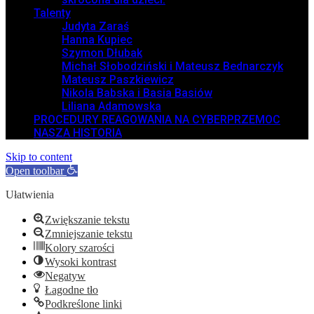
Talenty
Judyta Zaraś
Hanna Kupiec
Szymon Dłubak
Michał Słobodziński i Mateusz Bednarczyk
Mateusz Paszkiewicz
Nikola Babska i Basia Basiów
Liliana Adamowska
PROCEDURY REAGOWANIA NA CYBERPRZEMOC
NASZA HISTORIA
Skip to content
Open toolbar
Ułatwienia
Zwiększanie tekstu
Zmniejszanie tekstu
Kolory szarości
Wysoki kontrast
Negatyw
Łagodne tło
Podkreślone linki