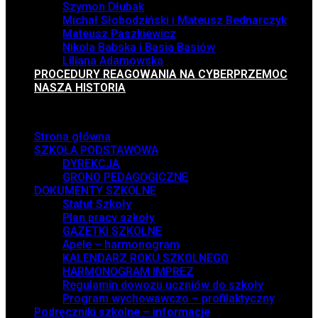
Szymon Dłubak
Michał Słobodziński i Mateusz Bednarczyk
Mateusz Paszkiewicz
Nikola Babska i Basia Basiów
Liliana Adamowska
PROCEDURY REAGOWANIA NA CYBERPRZEMOC
NASZA HISTORIA
Menu
Strona główna
SZKOŁA PODSTAWOWA
DYREKCJA
GRONO PEDAGOGICZNE
DOKUMENTY SZKOLNE
Statut Szkoły
Plan pracy szkoły
GAZETKI SZKOLNE
Apele – harmonogram
KALENDARZ ROKU SZKOLNEGO
HARMONOGRAM IMPREZ
Regulamin dowozu uczniów do szkoły
Program wychowawczo – profilaktyczny
Podręczniki szkolne – informacje