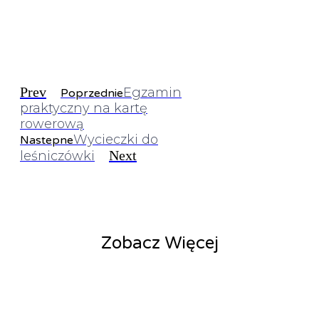
Prev
Egzamin
Poprzednie
praktyczny na kartę
rowerową
Wycieczki do
Nastepne
Next
leśniczówki
Zobacz Więcej