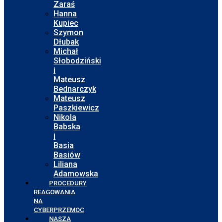
Zaraś
Hanna
Kupiec
Szymon
Dłubak
Michał
Słobodziński
i
Mateusz
Bednarczyk
Mateusz
Paszkiewicz
Nikola
Babska
i
Basia
Basiów
Liliana
Adamowska
PROCEDURY
REAGOWANIA
NA
CYBERPRZEMOC
NASZA