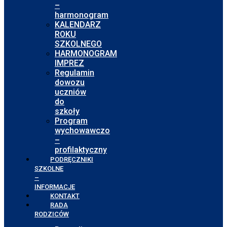
–
harmonogram
KALENDARZ
ROKU
SZKOLNEGO
HARMONOGRAM
IMPREZ
Regulamin
dowozu
uczniów
do
szkoły
Program
wychowawczo
–
profilaktyczny
PODRĘCZNIKI
SZKOLNE
–
INFORMACJE
KONTAKT
RADA
RODZICÓW