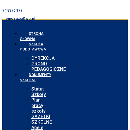
74 8376 179
niemczazs@wp.pl
STRONA
GŁÓWNA
SZKOŁA
PODSTAWOWA
DYREKCJA
GRONO
PEDAGOGICZNE
DOKUMENTY
SZKOLNE
Statut
Szkoły
Plan
pracy
szkoły
GAZETKI
SZKOLNE
Apele