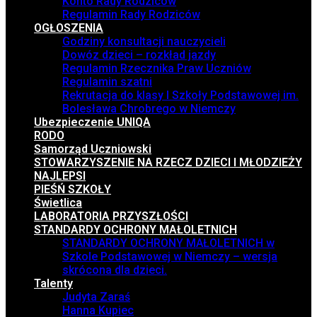
Konto Rady Rodziców
Regulamin Rady Rodziców
OGŁOSZENIA
Godziny konsultacji nauczycieli
Dowóz dzieci – rozkład jazdy
Regulamin Rzecznika Praw Uczniów
Regulamin szatni
Rekrutacja do klasy I Szkoły Podstawowej im.
Bolesława Chrobrego w Niemczy
Ubezpieczenie UNIQA
RODO
Samorząd Uczniowski
STOWARZYSZENIE NA RZECZ DZIECI I MŁODZIEŻY
NAJLEPSI
PIEŚŃ SZKOŁY
Świetlica
LABORATORIA PRZYSZŁOŚCI
STANDARDY OCHRONY MAŁOLETNICH
STANDARDY OCHRONY MAŁOLETNICH w
Szkole Podstawowej w Niemczy – wersja
skrócona dla dzieci.
Talenty
Judyta Zaraś
Hanna Kupiec