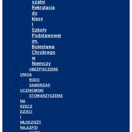
szatni
Rekrutacja
do
klasy
I
Szkoły
Podstawowej
im.
Bolesława
Chrobrego
w
Niemczy
UBEZPIECZENIE
UNIQA
RODO
SAMORZĄD
UCZNIOWSKI
STOWARZYSZENIE
NA
RZECZ
DZIECI
I
MŁODZIEŻY
NAJLEPSI