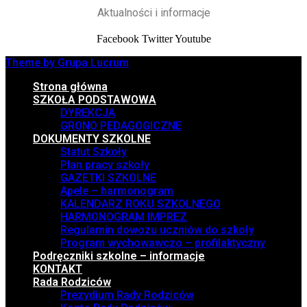
Aktualności i informacje
Facebook
Twitter
Youtube
Theme by Grupa Lucrum
Strona główna
SZKOŁA PODSTAWOWA
DYREKCJA
GRONO PEDAGOGICZNE
DOKUMENTY SZKOLNE
Statut Szkoły
Plan pracy szkoły
GAZETKI SZKOLNE
Apele – harmonogram
KALENDARZ ROKU SZKOLNEGO
HARMONOGRAM IMPREZ
Regulamin dowozu uczniów do szkoły
Program wychowawczo – profilaktyczny
Podręczniki szkolne – informacje
KONTAKT
Rada Rodziców
Prezydium Rady Rodziców