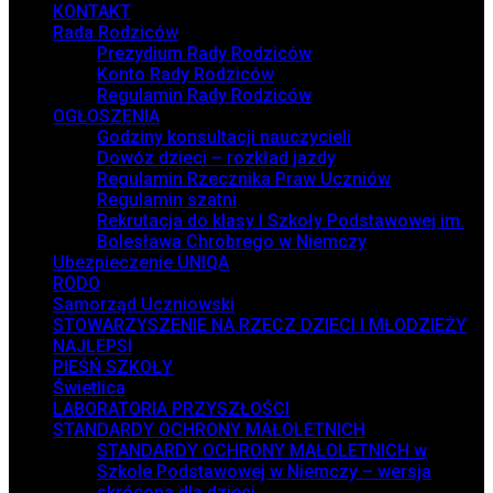
KONTAKT
Rada Rodziców
Prezydium Rady Rodziców
Konto Rady Rodziców
Regulamin Rady Rodziców
OGŁOSZENIA
Godziny konsultacji nauczycieli
Dowóz dzieci – rozkład jazdy
Regulamin Rzecznika Praw Uczniów
Regulamin szatni
Rekrutacja do klasy I Szkoły Podstawowej im.
Bolesława Chrobrego w Niemczy
Ubezpieczenie UNIQA
RODO
Samorząd Uczniowski
STOWARZYSZENIE NA RZECZ DZIECI I MŁODZIEŻY
NAJLEPSI
PIEŚŃ SZKOŁY
Świetlica
LABORATORIA PRZYSZŁOŚCI
STANDARDY OCHRONY MAŁOLETNICH
STANDARDY OCHRONY MAŁOLETNICH w
Szkole Podstawowej w Niemczy – wersja
skrócona dla dzieci.