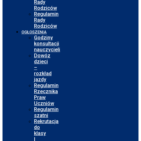
Rady
Rodziców
Regulamin
Rady
Rodziców
OGŁOSZENIA
Godziny
konsultacji
nauczycieli
Dowóz
dzieci
–
rozkład
jazdy
Regulamin
Rzecznika
Praw
Uczniów
Regulamin
szatni
Rekrutacja
do
klasy
I