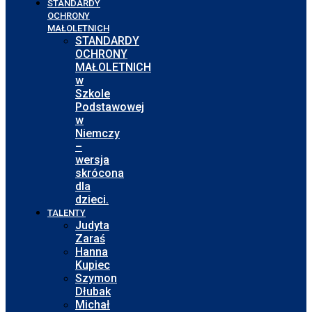
STANDARDY
OCHRONY
MAŁOLETNICH
STANDARDY
OCHRONY
MAŁOLETNICH
w
Szkole
Podstawowej
w
Niemczy
–
wersja
skrócona
dla
dzieci.
TALENTY
Judyta
Zaraś
Hanna
Kupiec
Szymon
Dłubak
Michał