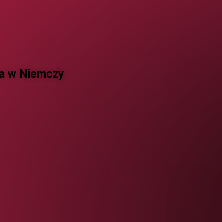
 w Niemczy ​