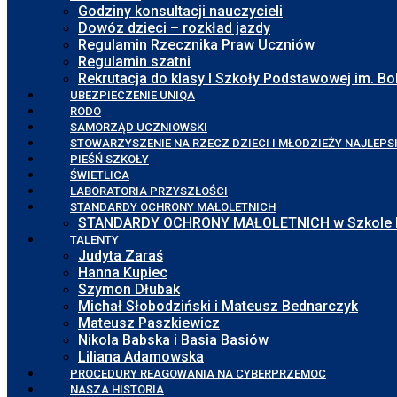
Godziny konsultacji nauczycieli
Dowóz dzieci – rozkład jazdy
Regulamin Rzecznika Praw Uczniów
Regulamin szatni
Rekrutacja do klasy I Szkoły Podstawowej im. 
UBEZPIECZENIE UNIQA
RODO
SAMORZĄD UCZNIOWSKI
STOWARZYSZENIE NA RZECZ DZIECI I MŁODZIEŻY NAJLEPS
PIEŚŃ SZKOŁY
ŚWIETLICA
LABORATORIA PRZYSZŁOŚCI
STANDARDY OCHRONY MAŁOLETNICH
STANDARDY OCHRONY MAŁOLETNICH w Szkole Pod
TALENTY
Judyta Zaraś
Hanna Kupiec
Szymon Dłubak
Michał Słobodziński i Mateusz Bednarczyk
Mateusz Paszkiewicz
Nikola Babska i Basia Basiów
Liliana Adamowska
PROCEDURY REAGOWANIA NA CYBERPRZEMOC
NASZA HISTORIA