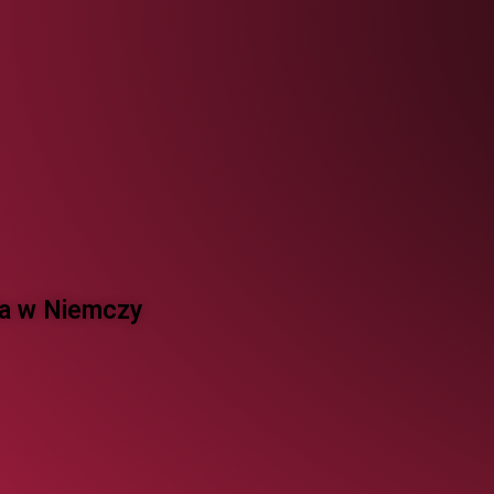
 w Niemczy ​