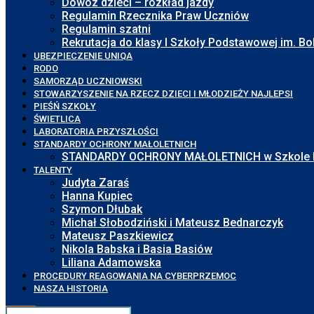
Dowóz dzieci – rozkład jazdy
Regulamin Rzecznika Praw Uczniów
Regulamin szatni
Rekrutacja do klasy I Szkoły Podstawowej im. 
UBEZPIECZENIE UNIQA
RODO
SAMORZĄD UCZNIOWSKI
STOWARZYSZENIE NA RZECZ DZIECI I MŁODZIEŻY NAJLEPSI
PIEŚŃ SZKOŁY
ŚWIETLICA
LABORATORIA PRZYSZŁOŚCI
STANDARDY OCHRONY MAŁOLETNICH
STANDARDY OCHRONY MAŁOLETNICH w Szkole Pod
TALENTY
Judyta Zaraś
Hanna Kupiec
Szymon Dłubak
Michał Słobodziński i Mateusz Bednarczyk
Mateusz Paszkiewicz
Nikola Babska i Basia Basiów
Liliana Adamowska
PROCEDURY REAGOWANIA NA CYBERPRZEMOC
NASZA HISTORIA