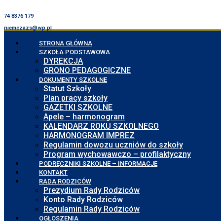
74 8376 179
niemczazs@wp.pl
STRONA GŁÓWNA
SZKOŁA PODSTAWOWA
DYREKCJA
GRONO PEDAGOGICZNE
DOKUMENTY SZKOLNE
Statut Szkoły
Plan pracy szkoły
GAZETKI SZKOLNE
Apele – harmonogram
KALENDARZ ROKU SZKOLNEGO
HARMONOGRAM IMPREZ
Regulamin dowozu uczniów do szkoły
Program wychowawczo – profilaktyczny
PODRĘCZNIKI SZKOLNE – INFORMACJE
KONTAKT
RADA RODZICÓW
Prezydium Rady Rodziców
Konto Rady Rodziców
Regulamin Rady Rodziców
OGŁOSZENIA