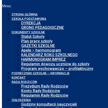
Menu
STRONA GŁÓWNA
SZKOŁA PODSTAWOWA
DYREKCJA
GRONO PEDAGOGICZNE
DOKUMENTY SZKOLNE
Statut Szkoły
Plan pracy szkoły
GAZETKI SZKOLNE
Apele – harmonogram
KALENDARZ ROKU SZKOLNEGO
HARMONOGRAM IMPREZ
Regulamin dowozu uczniów do szkoły
Program wychowawczo – profilaktyczny
PODRĘCZNIKI SZKOLNE – INFORMACJE
KONTAKT
RADA RODZICÓW
Prezydium Rady Rodziców
Konto Rady Rodziców
Regulamin Rady Rodziców
OGŁOSZENIA
Godziny konsultacji nauczycieli