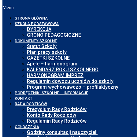
Menu
STRONA GŁÓWNA
SZKOŁA PODSTAWOWA
DYREKCJA
GRONO PEDAGOGICZNE
DOKUMENTY SZKOLNE
Statut Szkoły
Plan pracy szkoły
GAZETKI SZKOLNE
Apele – harmonogram
KALENDARZ ROKU SZKOLNEGO
HARMONOGRAM IMPREZ
Regulamin dowozu uczniów do szkoły
Program wychowawczo – profilaktyczny
PODRĘCZNIKI SZKOLNE – INFORMACJE
KONTAKT
RADA RODZICÓW
Prezydium Rady Rodziców
Konto Rady Rodziców
Regulamin Rady Rodziców
OGŁOSZENIA
Godziny konsultacji nauczycieli