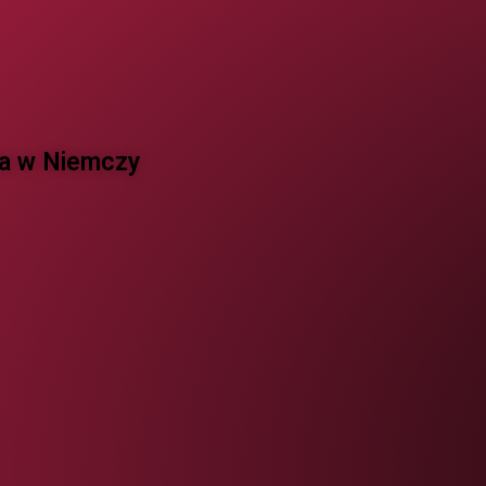
 w Niemczy ​