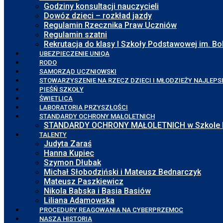
Godziny konsultacji nauczycieli
Dowóz dzieci – rozkład jazdy
Regulamin Rzecznika Praw Uczniów
Regulamin szatni
Rekrutacja do klasy I Szkoły Podstawowej im. 
UBEZPIECZENIE UNIQA
RODO
SAMORZĄD UCZNIOWSKI
STOWARZYSZENIE NA RZECZ DZIECI I MŁODZIEŻY NAJLEPS
PIEŚŃ SZKOŁY
ŚWIETLICA
LABORATORIA PRZYSZŁOŚCI
STANDARDY OCHRONY MAŁOLETNICH
STANDARDY OCHRONY MAŁOLETNICH w Szkole Pod
TALENTY
Judyta Zaraś
Hanna Kupiec
Szymon Dłubak
Michał Słobodziński i Mateusz Bednarczyk
Mateusz Paszkiewicz
Nikola Babska i Basia Basiów
Liliana Adamowska
PROCEDURY REAGOWANIA NA CYBERPRZEMOC
NASZA HISTORIA