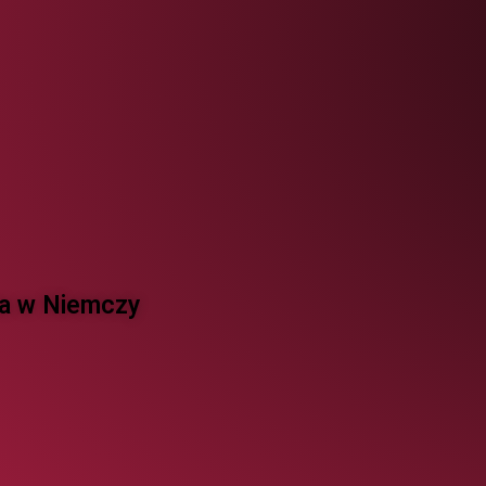
 w Niemczy ​