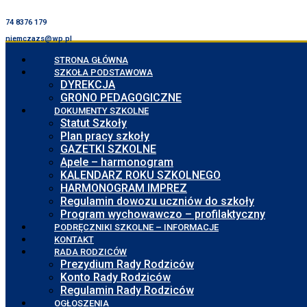
74 8376 179
niemczazs@wp.pl
STRONA GŁÓWNA
SZKOŁA PODSTAWOWA
DYREKCJA
GRONO PEDAGOGICZNE
DOKUMENTY SZKOLNE
Statut Szkoły
Plan pracy szkoły
GAZETKI SZKOLNE
Apele – harmonogram
KALENDARZ ROKU SZKOLNEGO
HARMONOGRAM IMPREZ
Regulamin dowozu uczniów do szkoły
Program wychowawczo – profilaktyczny
PODRĘCZNIKI SZKOLNE – INFORMACJE
KONTAKT
RADA RODZICÓW
Prezydium Rady Rodziców
Konto Rady Rodziców
Regulamin Rady Rodziców
OGŁOSZENIA