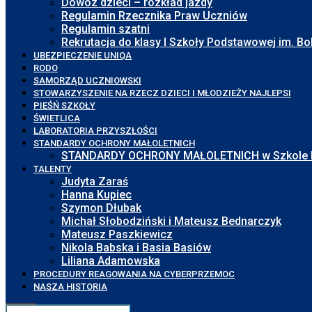
Dowóz dzieci – rozkład jazdy
Regulamin Rzecznika Praw Uczniów
Regulamin szatni
Rekrutacja do klasy I Szkoły Podstawowej im. 
UBEZPIECZENIE UNIQA
RODO
SAMORZĄD UCZNIOWSKI
STOWARZYSZENIE NA RZECZ DZIECI I MŁODZIEŻY NAJLEPSI
PIEŚŃ SZKOŁY
ŚWIETLICA
LABORATORIA PRZYSZŁOŚCI
STANDARDY OCHRONY MAŁOLETNICH
STANDARDY OCHRONY MAŁOLETNICH w Szkole Pod
TALENTY
Judyta Zaraś
Hanna Kupiec
Szymon Dłubak
Michał Słobodziński i Mateusz Bednarczyk
Mateusz Paszkiewicz
Nikola Babska i Basia Basiów
Liliana Adamowska
PROCEDURY REAGOWANIA NA CYBERPRZEMOC
NASZA HISTORIA