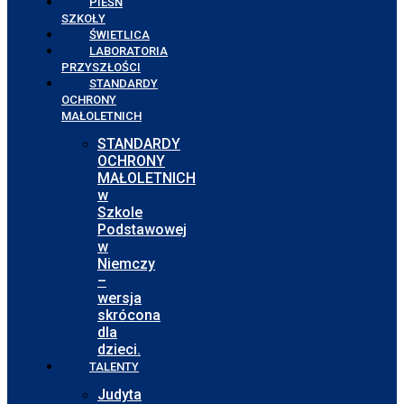
PIEŚŃ
SZKOŁY
ŚWIETLICA
LABORATORIA
PRZYSZŁOŚCI
STANDARDY
OCHRONY
MAŁOLETNICH
STANDARDY
OCHRONY
MAŁOLETNICH
w
Szkole
Podstawowej
w
Niemczy
–
wersja
skrócona
dla
dzieci.
TALENTY
Judyta