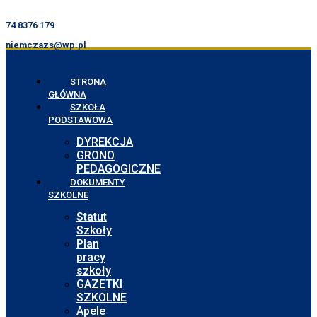
74 8376 179
niemczazs@wp.pl
STRONA
GŁÓWNA
SZKOŁA
PODSTAWOWA
DYREKCJA
GRONO
PEDAGOGICZNE
DOKUMENTY
SZKOLNE
Statut
Szkoły
Plan
pracy
szkoły
GAZETKI
SZKOLNE
Apele