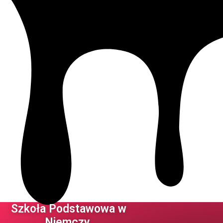
Szkoła Podstawowa w
Niemczy ​