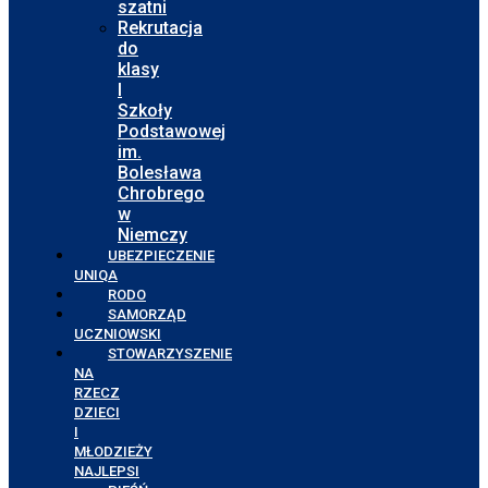
szatni
Rekrutacja
do
klasy
I
Szkoły
Podstawowej
im.
Bolesława
Chrobrego
w
Niemczy
UBEZPIECZENIE
UNIQA
RODO
SAMORZĄD
UCZNIOWSKI
STOWARZYSZENIE
NA
RZECZ
DZIECI
I
MŁODZIEŻY
NAJLEPSI