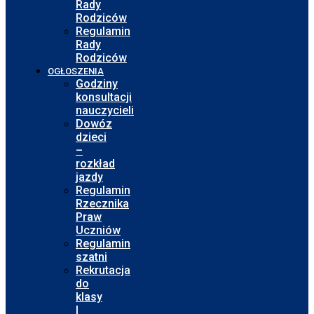
Rady
Rodziców
Regulamin
Rady
Rodziców
OGŁOSZENIA
Godziny
konsultacji
nauczycieli
Dowóz
dzieci
–
rozkład
jazdy
Regulamin
Rzecznika
Praw
Uczniów
Regulamin
szatni
Rekrutacja
do
klasy
I