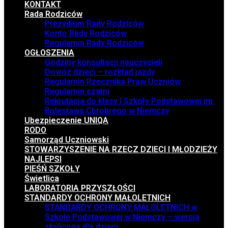
KONTAKT
Rada Rodziców
Prezydium Rady Rodziców
Konto Rady Rodziców
Regulamin Rady Rodziców
OGŁOSZENIA
Godziny konsultacji nauczycieli
Dowóz dzieci – rozkład jazdy
Regulamin Rzecznika Praw Uczniów
Regulamin szatni
Rekrutacja do klasy I Szkoły Podstawowej im.
Bolesława Chrobrego w Niemczy
Ubezpieczenie UNIQA
RODO
Samorząd Uczniowski
STOWARZYSZENIE NA RZECZ DZIECI I MŁODZIEŻY
NAJLEPSI
PIEŚŃ SZKOŁY
Świetlica
LABORATORIA PRZYSZŁOŚCI
STANDARDY OCHRONY MAŁOLETNICH
STANDARDY OCHRONY MAŁOLETNICH w
Szkole Podstawowej w Niemczy – wersja
skrócona dla dzieci.