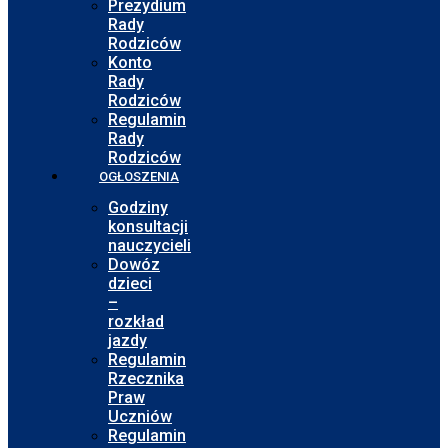
Prezydium
Rady
Rodziców
Konto
Rady
Rodziców
Regulamin
Rady
Rodziców
OGŁOSZENIA
Godziny
konsultacji
nauczycieli
Dowóz
dzieci
–
rozkład
jazdy
Regulamin
Rzecznika
Praw
Uczniów
Regulamin