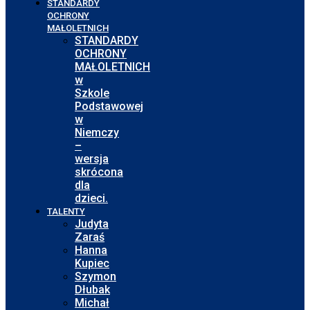
STANDARDY
OCHRONY
MAŁOLETNICH
STANDARDY
OCHRONY
MAŁOLETNICH
w
Szkole
Podstawowej
w
Niemczy
–
wersja
skrócona
dla
dzieci.
TALENTY
Judyta
Zaraś
Hanna
Kupiec
Szymon
Dłubak
Michał