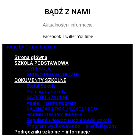
BĄDŹ Z NAMI
Aktualności i informacje
Facebook
Twitter
Youtube
Theme by Grupa Lucrum
Strona główna
SZKOŁA PODSTAWOWA
DYREKCJA
GRONO PEDAGOGICZNE
DOKUMENTY SZKOLNE
Statut Szkoły
Plan pracy szkoły
GAZETKI SZKOLNE
Apele – harmonogram
KALENDARZ ROKU SZKOLNEGO
HARMONOGRAM IMPREZ
Regulamin dowozu uczniów do szkoły
Program wychowawczo – profilaktyczny
Podręczniki szkolne – informacje