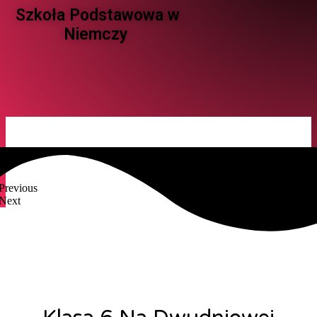
Szkoła Podstawowa w
Niemczy ​
Previous
Next