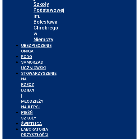
Szkoły
Podstawowej
im.
Bolesława
Chrobrego
w
Niemczy
UBEZPIECZENIE
UNIQA
RODO
SAMORZĄD
UCZNIOWSKI
STOWARZYSZENIE
NA
RZECZ
DZIECI
I
MŁODZIEŻY
NAJLEPSI
PIEŚŃ
SZKOŁY
ŚWIETLICA
LABORATORIA
PRZYSZŁOŚCI