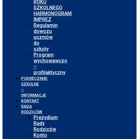
ROKU
SZKOLNEGO
HARMONOGRAM
IMPREZ
Regulamin
dowozu
uczniów
do
szkoły
Program
wychowawczo
–
profilaktyczny
PODRĘCZNIKI
SZKOLNE
–
INFORMACJE
KONTAKT
RADA
RODZICÓW
Prezydium
Rady
Rodziców
Konto