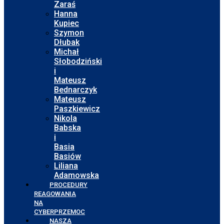
Zaraś
Hanna
Kupiec
Szymon
Dłubak
Michał
Słobodziński
i
Mateusz
Bednarczyk
Mateusz
Paszkiewicz
Nikola
Babska
i
Basia
Basiów
Liliana
Adamowska
PROCEDURY
REAGOWANIA
NA
CYBERPRZEMOC
NASZA