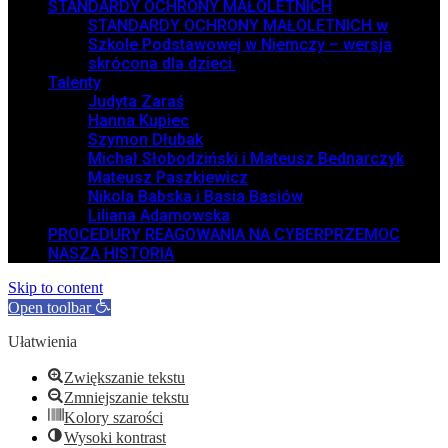
STANDARDY OCHRONY MAŁOLETNICH
STANDARDY OCHRONY MAŁOLETNICH w
Szkole Podstawowej w Niemczy – wersja
skrócona dla dzieci.
Talenty
Judyta Zaraś
Hanna Kupiec
Szymon Dłubak
Michał Słobodziński i Mateusz Bednarczyk
Mateusz Paszkiewicz
Nikola Babska i Basia Basiów
Liliana Adamowska
PROCEDURY REAGOWANIA NA CYBERPRZEMOC
NASZA HISTORIA
Skip to content
Open toolbar
Ułatwienia
Zwiększanie tekstu
Zmniejszanie tekstu
Kolory szarości
Wysoki kontrast