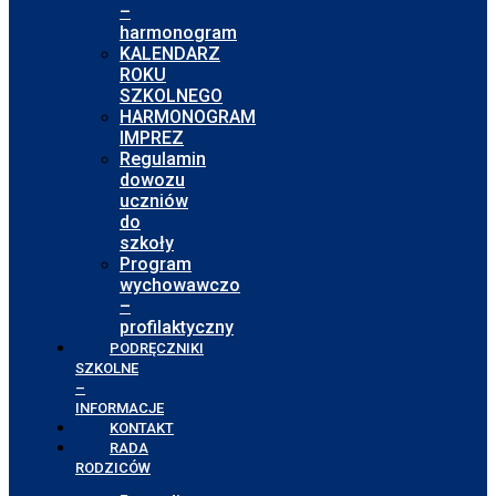
–
harmonogram
KALENDARZ
ROKU
SZKOLNEGO
HARMONOGRAM
IMPREZ
Regulamin
dowozu
uczniów
do
szkoły
Program
wychowawczo
–
profilaktyczny
PODRĘCZNIKI
SZKOLNE
–
INFORMACJE
KONTAKT
RADA
RODZICÓW