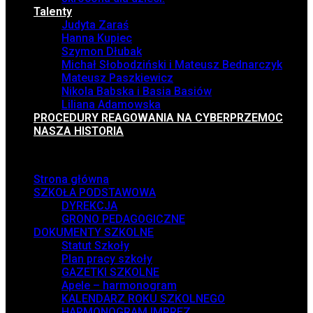
Talenty
Judyta Zaraś
Hanna Kupiec
Szymon Dłubak
Michał Słobodziński i Mateusz Bednarczyk
Mateusz Paszkiewicz
Nikola Babska i Basia Basiów
Liliana Adamowska
PROCEDURY REAGOWANIA NA CYBERPRZEMOC
NASZA HISTORIA
Menu
Strona główna
SZKOŁA PODSTAWOWA
DYREKCJA
GRONO PEDAGOGICZNE
DOKUMENTY SZKOLNE
Statut Szkoły
Plan pracy szkoły
GAZETKI SZKOLNE
Apele – harmonogram
KALENDARZ ROKU SZKOLNEGO
HARMONOGRAM IMPREZ