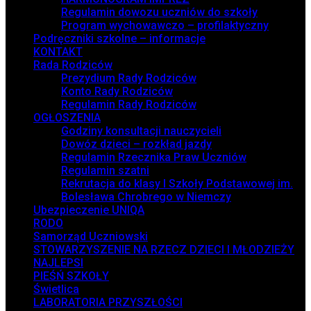
Regulamin dowozu uczniów do szkoły
Program wychowawczo – profilaktyczny
Podręczniki szkolne – informacje
KONTAKT
Rada Rodziców
Prezydium Rady Rodziców
Konto Rady Rodziców
Regulamin Rady Rodziców
OGŁOSZENIA
Godziny konsultacji nauczycieli
Dowóz dzieci – rozkład jazdy
Regulamin Rzecznika Praw Uczniów
Regulamin szatni
Rekrutacja do klasy I Szkoły Podstawowej im.
Bolesława Chrobrego w Niemczy
Ubezpieczenie UNIQA
RODO
Samorząd Uczniowski
STOWARZYSZENIE NA RZECZ DZIECI I MŁODZIEŻY
NAJLEPSI
PIEŚŃ SZKOŁY
Świetlica
LABORATORIA PRZYSZŁOŚCI