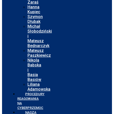
Zaraś
Hanna
Kupiec
Szymon
Dłubak
Michał
Słobodziński
i
Mateusz
Bednarczyk
Mateusz
Paszkiewicz
Nikola
Babska
i
Basia
Basiów
Liliana
Adamowska
PROCEDURY
REAGOWANIA
NA
CYBERPRZEMOC
NASZA