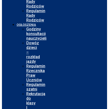
Rady
Rodziców
Regulamin
Rady
Rodziców
OGŁOSZENIA
Godziny
konsultacji
nauczycieli
Dowóz
dzieci
–
rozkład
jazdy
Regulamin
Rzecznika
Praw
Uczniów
Regulamin
szatni
Rekrutacja
do
klasy
I