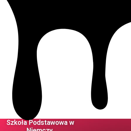
Szkoła Podstawowa w
Niemczy ​