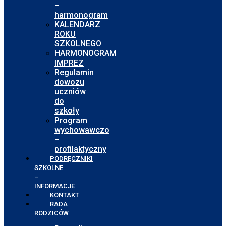
–
harmonogram
KALENDARZ
ROKU
SZKOLNEGO
HARMONOGRAM
IMPREZ
Regulamin
dowozu
uczniów
do
szkoły
Program
wychowawczo
–
profilaktyczny
PODRĘCZNIKI
SZKOLNE
–
INFORMACJE
KONTAKT
RADA
RODZICÓW