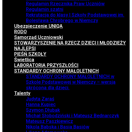
Regulamin Rzecznika Praw Uczniów
Regulamin szatni
Rekrutacja do klasy I Szkoły Podstawowej im.
Bolesława Chrobrego w Niemczy
Ubezpieczenie UNIQA
RODO
Samorząd Uczniowski
STOWARZYSZENIE NA RZECZ DZIECI I MŁODZIEŻY
NAJLEPSI
PIEŚŃ SZKOŁY
Świetlica
LABORATORIA PRZYSZŁOŚCI
STANDARDY OCHRONY MAŁOLETNICH
STANDARDY OCHRONY MAŁOLETNICH w
Szkole Podstawowej w Niemczy – wersja
skrócona dla dzieci.
Talenty
Judyta Zaraś
Hanna Kupiec
Szymon Dłubak
Michał Słobodziński i Mateusz Bednarczyk
Mateusz Paszkiewicz
Nikola Babska i Basia Basiów