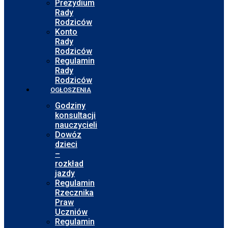
Prezydium
Rady
Rodziców
Konto
Rady
Rodziców
Regulamin
Rady
Rodziców
OGŁOSZENIA
Godziny
konsultacji
nauczycieli
Dowóz
dzieci
–
rozkład
jazdy
Regulamin
Rzecznika
Praw
Uczniów
Regulamin