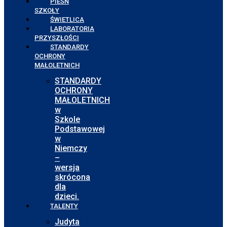
PIEŚŃ
SZKOŁY
ŚWIETLICA
LABORATORIA
PRZYSZŁOŚCI
STANDARDY
OCHRONY
MAŁOLETNICH
STANDARDY
OCHRONY
MAŁOLETNICH
w
Szkole
Podstawowej
w
Niemczy
–
wersja
skrócona
dla
dzieci.
TALENTY
Judyta