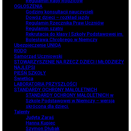
Regulamin Rady Rodziców
OGŁOSZENIA
Godziny konsultacji nauczycieli
Dowóz dzieci – rozkład jazdy
Regulamin Rzecznika Praw Uczniów
Regulamin szatni
Rekrutacja do klasy I Szkoły Podstawowej im.
Bolesława Chrobrego w Niemczy
Ubezpieczenie UNIQA
RODO
Samorząd Uczniowski
STOWARZYSZENIE NA RZECZ DZIECI I MŁODZIEŻY
NAJLEPSI
PIEŚŃ SZKOŁY
Świetlica
LABORATORIA PRZYSZŁOŚCI
STANDARDY OCHRONY MAŁOLETNICH
STANDARDY OCHRONY MAŁOLETNICH w
Szkole Podstawowej w Niemczy – wersja
skrócona dla dzieci.
Talenty
Judyta Zaraś
Hanna Kupiec
Szymon Dłubak