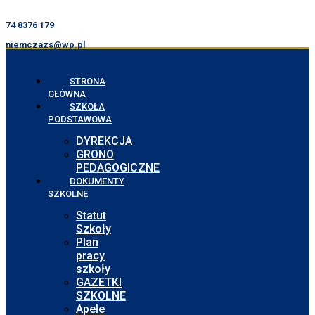
74 8376 179
niemczazs@wp.pl
STRONA
GŁÓWNA
SZKOŁA
PODSTAWOWA
DYREKCJA
GRONO
PEDAGOGICZNE
DOKUMENTY
SZKOLNE
Statut
Szkoły
Plan
pracy
szkoły
GAZETKI
SZKOLNE
Apele