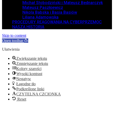
Michał Słobodziński i Mateusz Bednarczyk
Mateusz Paszkiewicz
Nikola Babska i Basia Basiów
Liliana Adamowska
PROCEDURY REAGOWANIA NA CYBERPRZEMOC
NASZA HISTORIA
Skip to content
Open toolbar
Ułatwienia
Zwiększanie tekstu
Zmniejszanie tekstu
Kolory szarości
Wysoki kontrast
Negatyw
Łagodne tło
Podkreślone linki
CZYTELNA CZCIONKA
Reset