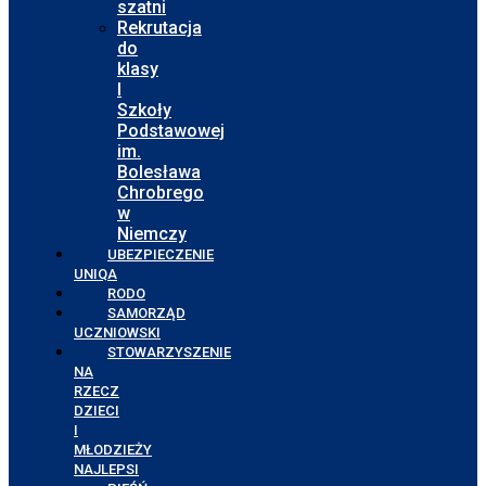
szatni
Rekrutacja
do
klasy
I
Szkoły
Podstawowej
im.
Bolesława
Chrobrego
w
Niemczy
UBEZPIECZENIE
UNIQA
RODO
SAMORZĄD
UCZNIOWSKI
STOWARZYSZENIE
NA
RZECZ
DZIECI
I
MŁODZIEŻY
NAJLEPSI