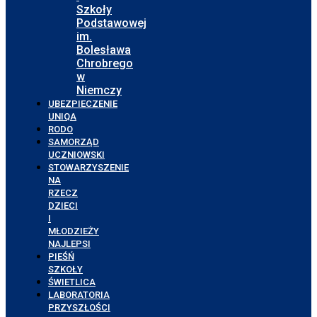
Szkoły
Podstawowej
im.
Bolesława
Chrobrego
w
Niemczy
UBEZPIECZENIE
UNIQA
RODO
SAMORZĄD
UCZNIOWSKI
STOWARZYSZENIE
NA
RZECZ
DZIECI
I
MŁODZIEŻY
NAJLEPSI
PIEŚŃ
SZKOŁY
ŚWIETLICA
LABORATORIA
PRZYSZŁOŚCI