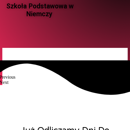
Szkoła Podstawowa w
Niemczy ​
Previous
Next