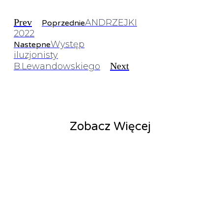
Prev
ANDRZEJKI
Poprzednie
2022
Występ
Nastepne
iluzjonisty
Next
B.Lewandowskiego
Zobacz Więcej