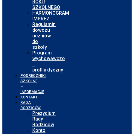
ROKU
SZKOLNEGO
HARMONOGRAM
IMPREZ
Regulamin
dowozu
uczniów
do
szkoły
Program
wychowawczo
–
profilaktyczny
PODRĘCZNIKI
SZKOLNE
–
INFORMACJE
KONTAKT
RADA
RODZICÓW
Prezydium
Rady
Rodziców
Konto