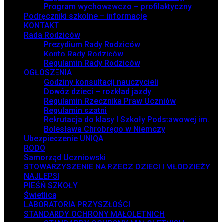
Program wychowawczo – profilaktyczny
Podręczniki szkolne – informacje
KONTAKT
Rada Rodziców
Prezydium Rady Rodziców
Konto Rady Rodziców
Regulamin Rady Rodziców
OGŁOSZENIA
Godziny konsultacji nauczycieli
Dowóz dzieci – rozkład jazdy
Regulamin Rzecznika Praw Uczniów
Regulamin szatni
Rekrutacja do klasy I Szkoły Podstawowej im.
Bolesława Chrobrego w Niemczy
Ubezpieczenie UNIQA
RODO
Samorząd Uczniowski
STOWARZYSZENIE NA RZECZ DZIECI I MŁODZIEŻY
NAJLEPSI
PIEŚŃ SZKOŁY
Świetlica
LABORATORIA PRZYSZŁOŚCI
STANDARDY OCHRONY MAŁOLETNICH