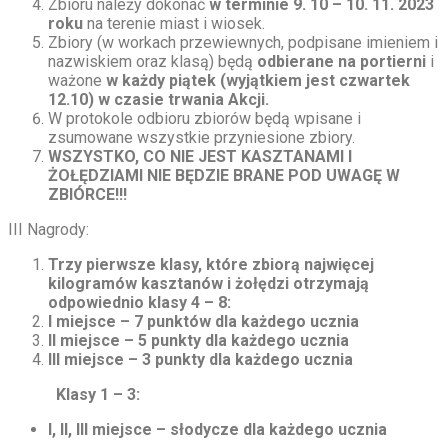
Zbioru należy dokonać
w terminie 9. 10 – 10. 11. 2023
roku
na terenie miast i wiosek.
Zbiory (w workach przewiewnych, podpisane imieniem i
nazwiskiem oraz klasą) będą
odbierane na portierni
i
ważone
w każdy piątek (wyjątkiem jest czwartek
12.10) w czasie trwania Akcji.
W protokole odbioru zbiorów będą wpisane i
zsumowane wszystkie przyniesione zbiory.
WSZYSTKO, CO NIE JEST KASZTANAMI I
ŻOŁĘDZIAMI NIE BĘDZIE BRANE POD UWAGĘ W
ZBIÓRCE!!!
III Nagrody:
Trzy pierwsze klasy, które zbiorą najwięcej
kilogramów kasztanów i żołędzi otrzymają
odpowiednio klasy 4 – 8:
I miejsce – 7 punktów dla każdego ucznia
II miejsce – 5 punkty dla każdego ucznia
III miejsce – 3 punkty dla każdego ucznia
Klasy 1 – 3:
I, II, III miejsce – słodycze dla każdego ucznia