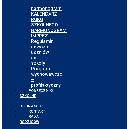
–
harmonogram
KALENDARZ
ROKU
SZKOLNEGO
HARMONOGRAM
IMPREZ
Regulamin
dowozu
uczniów
do
szkoły
Program
wychowawczo
–
profilaktyczny
PODRĘCZNIKI
SZKOLNE
–
INFORMACJE
KONTAKT
RADA
RODZICÓW