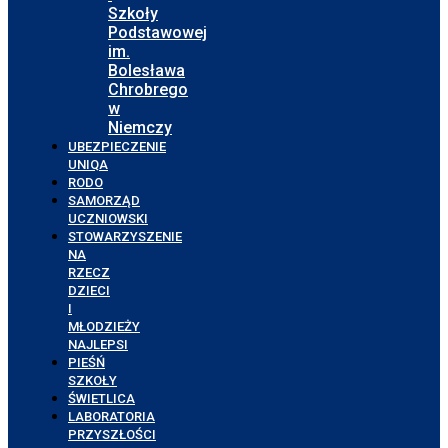
Szkoły
Podstawowej
im.
Bolesława
Chrobrego
w
Niemczy
UBEZPIECZENIE
UNIQA
RODO
SAMORZĄD
UCZNIOWSKI
STOWARZYSZENIE
NA
RZECZ
DZIECI
I
MŁODZIEŻY
NAJLEPSI
PIEŚŃ
SZKOŁY
ŚWIETLICA
LABORATORIA
PRZYSZŁOŚCI