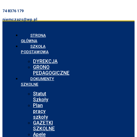
74 8376 179
niemczazs@wp.pl
STRONA
GŁÓWNA
SZKOŁA
PODSTAWOWA
DYREKCJA
GRONO
PEDAGOGICZNE
DOKUMENTY
SZKOLNE
Statut
Szkoły
Plan
pracy
szkoły
GAZETKI
SZKOLNE
Apele