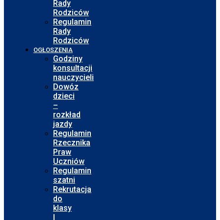
Rady
Rodziców
Regulamin
Rady
Rodziców
OGŁOSZENIA
Godziny
konsultacji
nauczycieli
Dowóz
dzieci
–
rozkład
jazdy
Regulamin
Rzecznika
Praw
Uczniów
Regulamin
szatni
Rekrutacja
do
klasy
I