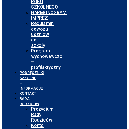
ROKU
SZKOLNEGO
HARMONOGRAM
IMPREZ
Regulamin
dowozu
uczniów
do
szkoły
Program
wychowawczo
–
profilaktyczny
PODRĘCZNIKI
SZKOLNE
–
INFORMACJE
KONTAKT
RADA
RODZICÓW
Prezydium
Rady
Rodziców
Konto