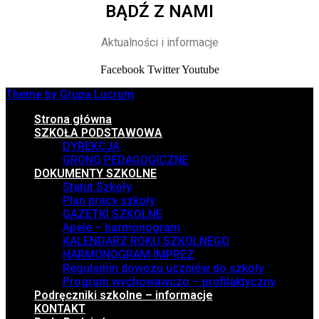
BĄDŹ Z NAMI
Aktualności i informacje
Facebook
Twitter
Youtube
Theme by Grupa Lucrum
Strona główna
SZKOŁA PODSTAWOWA
DYREKCJA
GRONO PEDAGOGICZNE
DOKUMENTY SZKOLNE
Statut Szkoły
Plan pracy szkoły
GAZETKI SZKOLNE
Apele – harmonogram
KALENDARZ ROKU SZKOLNEGO
HARMONOGRAM IMPREZ
Regulamin dowozu uczniów do szkoły
Program wychowawczo – profilaktyczny
Podręczniki szkolne – informacje
KONTAKT