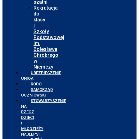
szatni
Rekrutacja
do
klasy
I
Szkoły
Podstawowej
im.
Bolesława
Chrobrego
w
Niemczy
UBEZPIECZENIE
UNIQA
RODO
SAMORZĄD
UCZNIOWSKI
STOWARZYSZENIE
NA
RZECZ
DZIECI
I
MŁODZIEŻY
NAJLEPSI