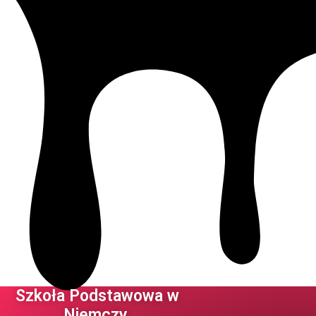
Szkoła Podstawowa w
Niemczy ​