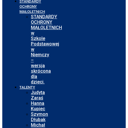
STANDARDY
OCHRONY
MAŁOLETNICH
STANDARDY
OCHRONY
MAŁOLETNICH
w
Szkole
Podstawowej
w
Niemczy
–
wersja
skrócona
dla
dzieci.
TALENTY
Judyta
Zaraś
Hanna
Kupiec
Szymon
Dłubak
Michał