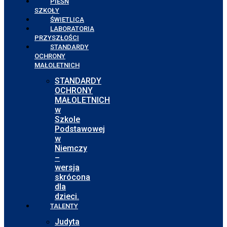
PIEŚŃ
SZKOŁY
ŚWIETLICA
LABORATORIA
PRZYSZŁOŚCI
STANDARDY
OCHRONY
MAŁOLETNICH
STANDARDY
OCHRONY
MAŁOLETNICH
w
Szkole
Podstawowej
w
Niemczy
–
wersja
skrócona
dla
dzieci.
TALENTY
Judyta