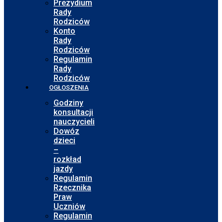
Prezydium
Rady
Rodziców
Konto
Rady
Rodziców
Regulamin
Rady
Rodziców
OGŁOSZENIA
Godziny
konsultacji
nauczycieli
Dowóz
dzieci
–
rozkład
jazdy
Regulamin
Rzecznika
Praw
Uczniów
Regulamin