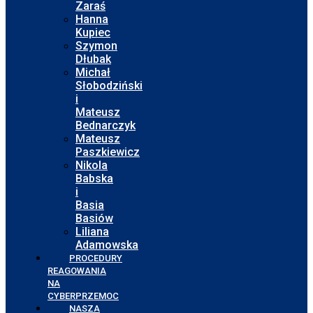
Zaraś
Hanna
Kupiec
Szymon
Dłubak
Michał
Słobodziński
i
Mateusz
Bednarczyk
Mateusz
Paszkiewicz
Nikola
Babska
i
Basia
Basiów
Liliana
Adamowska
PROCEDURY
REAGOWANIA
NA
CYBERPRZEMOC
NASZA