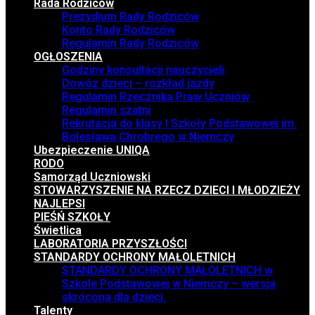
Rada Rodziców
Prezydium Rady Rodziców
Konto Rady Rodziców
Regulamin Rady Rodziców
OGŁOSZENIA
Godziny konsultacji nauczycieli
Dowóz dzieci – rozkład jazdy
Regulamin Rzecznika Praw Uczniów
Regulamin szatni
Rekrutacja do klasy I Szkoły Podstawowej im.
Bolesława Chrobrego w Niemczy
Ubezpieczenie UNIQA
RODO
Samorząd Uczniowski
STOWARZYSZENIE NA RZECZ DZIECI I MŁODZIEŻY
NAJLEPSI
PIEŚŃ SZKOŁY
Świetlica
LABORATORIA PRZYSZŁOŚCI
STANDARDY OCHRONY MAŁOLETNICH
STANDARDY OCHRONY MAŁOLETNICH w
Szkole Podstawowej w Niemczy – wersja
skrócona dla dzieci.
Talenty