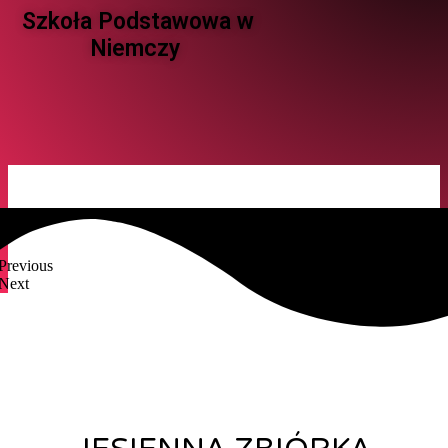
Szkoła Podstawowa w
Niemczy ​
Previous
Next