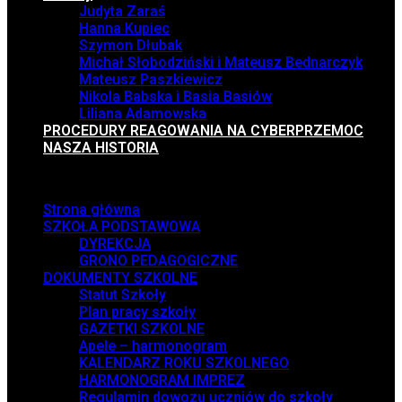
Judyta Zaraś
Hanna Kupiec
Szymon Dłubak
Michał Słobodziński i Mateusz Bednarczyk
Mateusz Paszkiewicz
Nikola Babska i Basia Basiów
Liliana Adamowska
PROCEDURY REAGOWANIA NA CYBERPRZEMOC
NASZA HISTORIA
Menu
Strona główna
SZKOŁA PODSTAWOWA
DYREKCJA
GRONO PEDAGOGICZNE
DOKUMENTY SZKOLNE
Statut Szkoły
Plan pracy szkoły
GAZETKI SZKOLNE
Apele – harmonogram
KALENDARZ ROKU SZKOLNEGO
HARMONOGRAM IMPREZ
Regulamin dowozu uczniów do szkoły