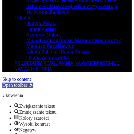
STANDARDY OCHRONY MAŁOLETNICH w
Szkole Podstawowej w Niemczy – wersja
skrócona dla dzieci.
Talenty
Judyta Zaraś
Hanna Kupiec
Szymon Dłubak
Michał Słobodziński i Mateusz Bednarczyk
Mateusz Paszkiewicz
Nikola Babska i Basia Basiów
Liliana Adamowska
PROCEDURY REAGOWANIA NA CYBERPRZEMOC
NASZA HISTORIA
Skip to content
Open toolbar
Ułatwienia
Zwiększanie tekstu
Zmniejszanie tekstu
Kolory szarości
Wysoki kontrast
Negatyw