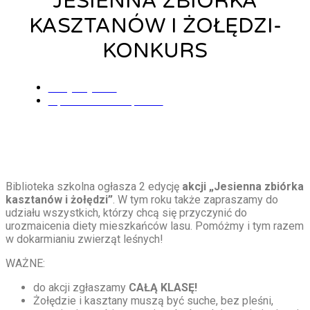
JESIENNA ZBIÓRKA
KASZTANÓW I ŻOŁĘDZI-
KONKURS
Alicja Łysiak
9 października, 2023
Biblioteka szkolna ogłasza 2 edycję
akcji „Jesienna zbiórka
kasztanów i żołędzi”
. W tym roku także zapraszamy do
udziału wszystkich, którzy chcą się przyczynić do
urozmaicenia diety mieszkańców lasu. Pomóżmy i tym razem
w dokarmianiu zwierząt leśnych!
WAŻNE:
do akcji zgłaszamy
CAŁĄ KLASĘ!
Żołędzie i kasztany muszą być suche, bez pleśni,