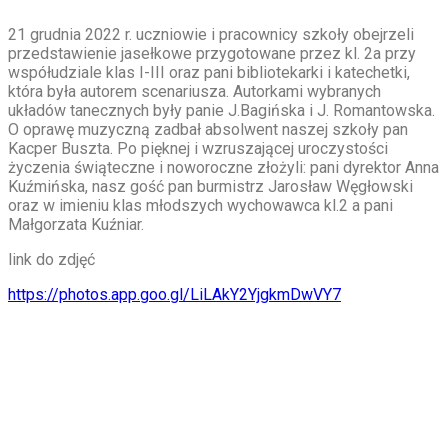
21 grudnia 2022 r. uczniowie i pracownicy szkoły obejrzeli
przedstawienie jasełkowe przygotowane przez kl. 2a przy
współudziale klas I-III oraz pani bibliotekarki i katechetki,
która była autorem scenariusza. Autorkami wybranych
układów tanecznych były panie J.Bagińska i J. Romantowska.
O oprawę muzyczną zadbał absolwent naszej szkoły pan
Kacper Buszta. Po pięknej i wzruszającej uroczystości
życzenia świąteczne i noworoczne złożyli: pani dyrektor Anna
Kuźmińska, nasz gość pan burmistrz Jarosław Węgłowski
oraz w imieniu klas młodszych wychowawca kl.2 a pani
Małgorzata Kuźniar.
link do zdjęć
https://photos.app.goo.gl/LiLAkY2YjgkmDwVY7