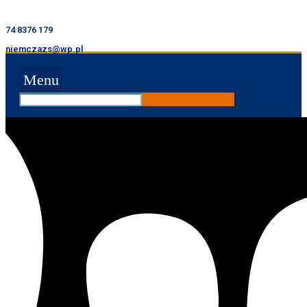
74 8376 179
niemczazs@wp.pl
Menu