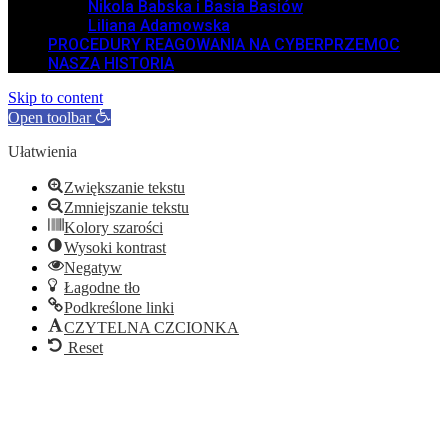
Nikola Babska i Basia Basiów
Liliana Adamowska
PROCEDURY REAGOWANIA NA CYBERPRZEMOC
NASZA HISTORIA
Skip to content
Open toolbar
Ułatwienia
Zwiększanie tekstu
Zmniejszanie tekstu
Kolory szarości
Wysoki kontrast
Negatyw
Łagodne tło
Podkreślone linki
CZYTELNA CZCIONKA
Reset