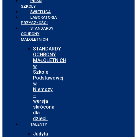
PIEŚŃ
SZKOŁY
ŚWIETLICA
LABORATORIA
PRZYSZŁOŚCI
STANDARDY
OCHRONY
MAŁOLETNICH
STANDARDY
OCHRONY
MAŁOLETNICH
w
Szkole
Podstawowej
w
Niemczy
–
wersja
skrócona
dla
dzieci.
TALENTY
Judyta