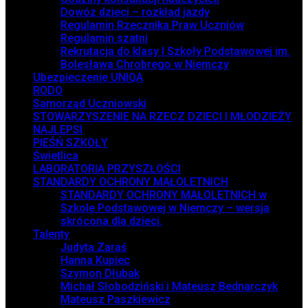
Dowóz dzieci – rozkład jazdy
Regulamin Rzecznika Praw Uczniów
Regulamin szatni
Rekrutacja do klasy I Szkoły Podstawowej im.
Bolesława Chrobrego w Niemczy
Ubezpieczenie UNIQA
RODO
Samorząd Uczniowski
STOWARZYSZENIE NA RZECZ DZIECI I MŁODZIEŻY
NAJLEPSI
PIEŚŃ SZKOŁY
Świetlica
LABORATORIA PRZYSZŁOŚCI
STANDARDY OCHRONY MAŁOLETNICH
STANDARDY OCHRONY MAŁOLETNICH w
Szkole Podstawowej w Niemczy – wersja
skrócona dla dzieci.
Talenty
Judyta Zaraś
Hanna Kupiec
Szymon Dłubak
Michał Słobodziński i Mateusz Bednarczyk
Mateusz Paszkiewicz