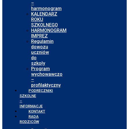
–
harmonogram
KALENDARZ
ROKU
SZKOLNEGO
HARMONOGRAM
IMPREZ
Regulamin
dowozu
uczniów
do
szkoły
Program
wychowawczo
–
profilaktyczny
PODRĘCZNIKI
SZKOLNE
–
INFORMACJE
KONTAKT
RADA
RODZICÓW