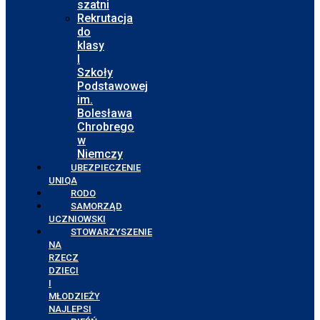
szatni
Rekrutacja
do
klasy
I
Szkoły
Podstawowej
im.
Bolesława
Chrobrego
w
Niemczy
UBEZPIECZENIE
UNIQA
RODO
SAMORZĄD
UCZNIOWSKI
STOWARZYSZENIE
NA
RZECZ
DZIECI
I
MŁODZIEŻY
NAJLEPSI