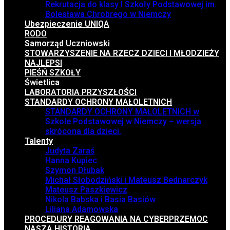
Rekrutacja do klasy I Szkoły Podstawowej im.
Bolesława Chrobrego w Niemczy
Ubezpieczenie UNIQA
RODO
Samorząd Uczniowski
STOWARZYSZENIE NA RZECZ DZIECI I MŁODZIEŻY
NAJLEPSI
PIEŚŃ SZKOŁY
Świetlica
LABORATORIA PRZYSZŁOŚCI
STANDARDY OCHRONY MAŁOLETNICH
STANDARDY OCHRONY MAŁOLETNICH w
Szkole Podstawowej w Niemczy – wersja
skrócona dla dzieci.
Talenty
Judyta Zaraś
Hanna Kupiec
Szymon Dłubak
Michał Słobodziński i Mateusz Bednarczyk
Mateusz Paszkiewicz
Nikola Babska i Basia Basiów
Liliana Adamowska
PROCEDURY REAGOWANIA NA CYBERPRZEMOC
NASZA HISTORIA