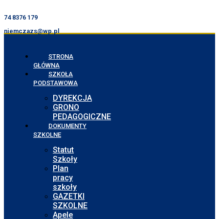
74 8376 179
niemczazs@wp.pl
STRONA
GŁÓWNA
SZKOŁA
PODSTAWOWA
DYREKCJA
GRONO
PEDAGOGICZNE
DOKUMENTY
SZKOLNE
Statut
Szkoły
Plan
pracy
szkoły
GAZETKI
SZKOLNE
Apele