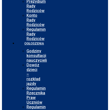
Prezydium
Rady
Rodziców
Konto
Rady
Rodziców
Regulamin
Rady
Rodziców
OGŁOSZENIA
Godziny
konsultacji
nauczycieli
Dowóz
dzieci
–
rozkład
jazdy
Regulamin
Rzecznika
Praw
Uczniów
Regulamin