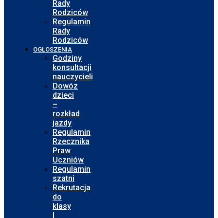
Rady
Rodziców
Regulamin
Rady
Rodziców
OGŁOSZENIA
Godziny
konsultacji
nauczycieli
Dowóz
dzieci
–
rozkład
jazdy
Regulamin
Rzecznika
Praw
Uczniów
Regulamin
szatni
Rekrutacja
do
klasy
I