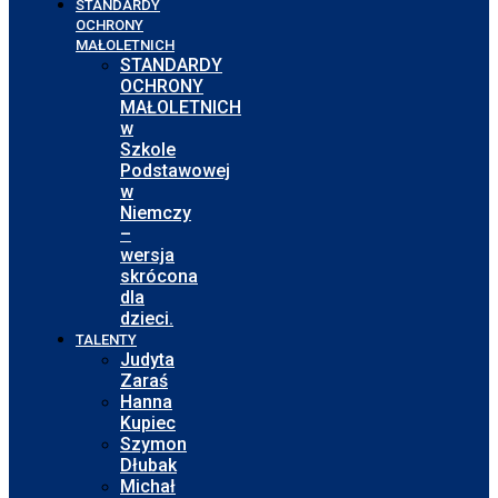
STANDARDY
OCHRONY
MAŁOLETNICH
STANDARDY
OCHRONY
MAŁOLETNICH
w
Szkole
Podstawowej
w
Niemczy
–
wersja
skrócona
dla
dzieci.
TALENTY
Judyta
Zaraś
Hanna
Kupiec
Szymon
Dłubak
Michał