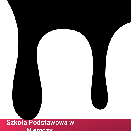
Szkoła Podstawowa w
Niemczy ​