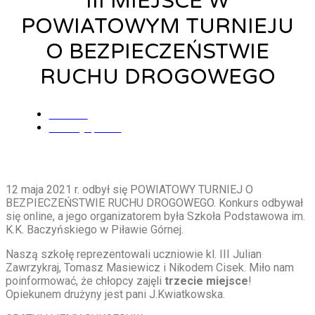
III MIEJSCE W
POWIATOWYM TURNIEJU
O BEZPIECZEŃSTWIE
RUCHU DROGOWEGO
admin
13 maja, 2021
12 maja 2021 r. odbył się POWIATOWY TURNIEJ O
BEZPIECZEŃSTWIE RUCHU DROGOWEGO. Konkurs odbywał
się online, a jego organizatorem była Szkoła Podstawowa im.
K.K. Baczyńskiego w Piławie Górnej.
Naszą szkołę reprezentowali uczniowie kl. III Julian
Zawrzykraj, Tomasz Masiewicz i Nikodem Cisek. Miło nam
poinformować, że chłopcy zajęli
trzecie miejsce
!
Opiekunem drużyny jest pani J.Kwiatkowska.