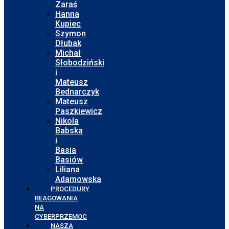
Zaraś
Hanna
Kupiec
Szymon
Dłubak
Michał
Słobodziński
i
Mateusz
Bednarczyk
Mateusz
Paszkiewicz
Nikola
Babska
i
Basia
Basiów
Liliana
Adamowska
PROCEDURY
REAGOWANIA
NA
CYBERPRZEMOC
NASZA