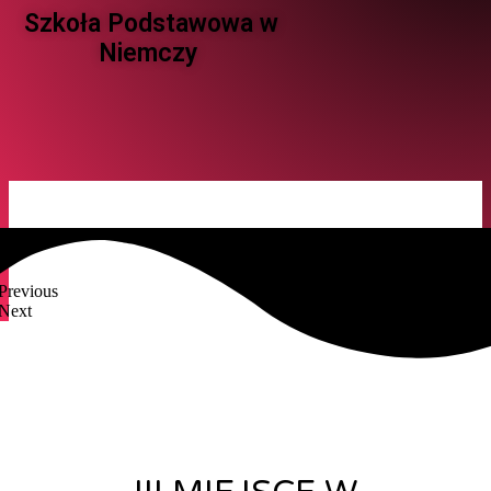
Szkoła Podstawowa w
Niemczy ​
Previous
Next