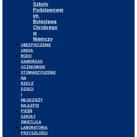
Szkoły
Podstawowej
im.
Bolesława
Chrobrego
w
Niemczy
UBEZPIECZENIE
UNIQA
RODO
SAMORZĄD
UCZNIOWSKI
STOWARZYSZENIE
NA
RZECZ
DZIECI
I
MŁODZIEŻY
NAJLEPSI
PIEŚŃ
SZKOŁY
ŚWIETLICA
LABORATORIA
PRZYSZŁOŚCI