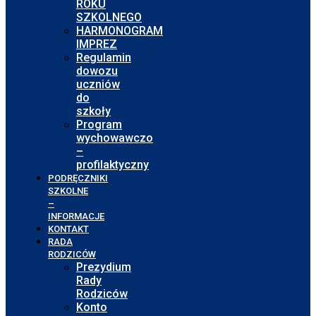
ROKU
SZKOLNEGO
HARMONOGRAM
IMPREZ
Regulamin
dowozu
uczniów
do
szkoły
Program
wychowawczo
–
profilaktyczny
PODRĘCZNIKI
SZKOLNE
–
INFORMACJE
KONTAKT
RADA
RODZICÓW
Prezydium
Rady
Rodziców
Konto