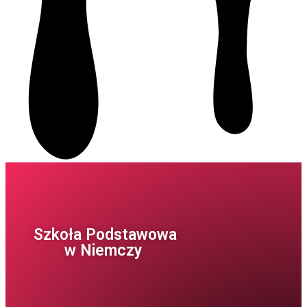
Szkoła Podstawowa
w Niemczy ​