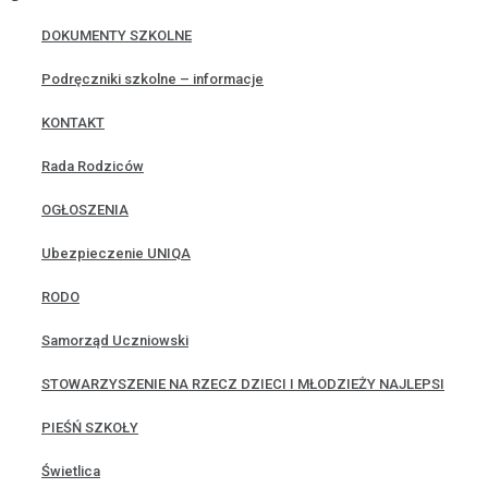
Zwiększanie tekstu
DOKUMENTY SZKOLNE
Zmniejszanie tekstu
Kolory szarości
Podręczniki szkolne – informacje
Wysoki kontrast
Negatyw
KONTAKT
Łagodne tło
Podkreślone linki
Rada Rodziców
CZYTELNA CZCIONKA
Reset
OGŁOSZENIA
Ubezpieczenie UNIQA
RODO
Samorząd Uczniowski
STOWARZYSZENIE NA RZECZ DZIECI I MŁODZIEŻY NAJLEPSI
PIEŚŃ SZKOŁY
Świetlica