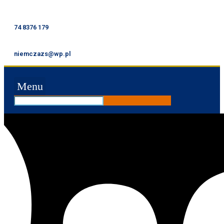
74 8376 179
niemczazs@wp.pl
Menu