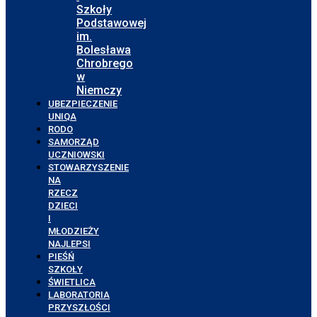
Szkoły
Podstawowej
im.
Bolesława
Chrobrego
w
Niemczy
UBEZPIECZENIE
UNIQA
RODO
SAMORZĄD
UCZNIOWSKI
STOWARZYSZENIE
NA
RZECZ
DZIECI
I
MŁODZIEŻY
NAJLEPSI
PIEŚŃ
SZKOŁY
ŚWIETLICA
LABORATORIA
PRZYSZŁOŚCI