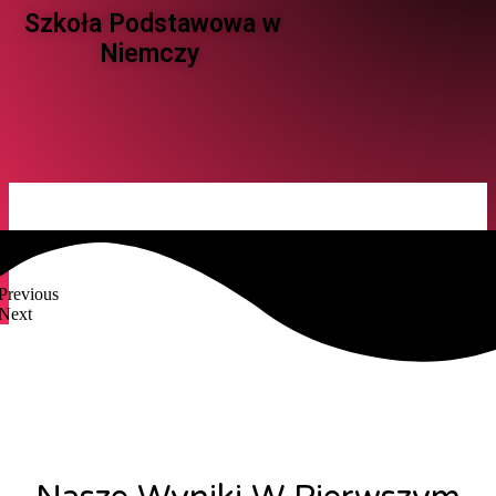
Szkoła Podstawowa w
Niemczy ​
Previous
Next