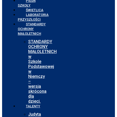
PIEŚŃ
SZKOŁY
ŚWIETLICA
LABORATORIA
PRZYSZŁOŚCI
STANDARDY
OCHRONY
MAŁOLETNICH
STANDARDY
OCHRONY
MAŁOLETNICH
w
Szkole
Podstawowej
w
Niemczy
–
wersja
skrócona
dla
dzieci.
TALENTY
Judyta