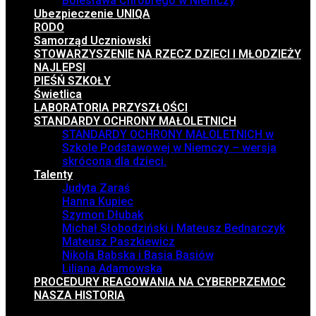
Bolesława Chrobrego w Niemczy
Ubezpieczenie UNIQA
RODO
Samorząd Uczniowski
STOWARZYSZENIE NA RZECZ DZIECI I MŁODZIEŻY
NAJLEPSI
PIEŚŃ SZKOŁY
Świetlica
LABORATORIA PRZYSZŁOŚCI
STANDARDY OCHRONY MAŁOLETNICH
STANDARDY OCHRONY MAŁOLETNICH w
Szkole Podstawowej w Niemczy – wersja
skrócona dla dzieci.
Talenty
Judyta Zaraś
Hanna Kupiec
Szymon Dłubak
Michał Słobodziński i Mateusz Bednarczyk
Mateusz Paszkiewicz
Nikola Babska i Basia Basiów
Liliana Adamowska
PROCEDURY REAGOWANIA NA CYBERPRZEMOC
NASZA HISTORIA