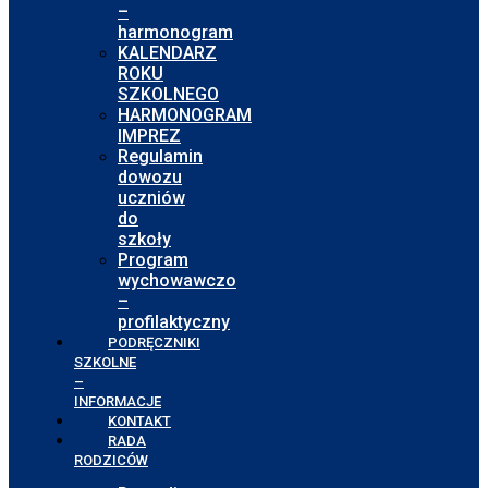
–
harmonogram
KALENDARZ
ROKU
SZKOLNEGO
HARMONOGRAM
IMPREZ
Regulamin
dowozu
uczniów
do
szkoły
Program
wychowawczo
–
profilaktyczny
PODRĘCZNIKI
SZKOLNE
–
INFORMACJE
KONTAKT
RADA
RODZICÓW