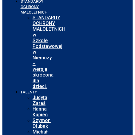
STANDARDY
OCHRONY
MAŁOLETNICH
STANDARDY
OCHRONY
MAŁOLETNICH
w
Szkole
Podstawowej
w
Niemczy
–
wersja
skrócona
dla
dzieci.
TALENTY
Judyta
Zaraś
Hanna
Kupiec
Szymon
Dłubak
Michał