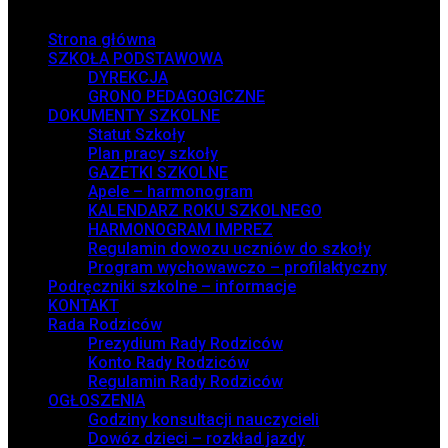
Menu
Strona główna
SZKOŁA PODSTAWOWA
DYREKCJA
GRONO PEDAGOGICZNE
DOKUMENTY SZKOLNE
Statut Szkoły
Plan pracy szkoły
GAZETKI SZKOLNE
Apele – harmonogram
KALENDARZ ROKU SZKOLNEGO
HARMONOGRAM IMPREZ
Regulamin dowozu uczniów do szkoły
Program wychowawczo – profilaktyczny
Podręczniki szkolne – informacje
KONTAKT
Rada Rodziców
Prezydium Rady Rodziców
Konto Rady Rodziców
Regulamin Rady Rodziców
OGŁOSZENIA
Godziny konsultacji nauczycieli
Dowóz dzieci – rozkład jazdy