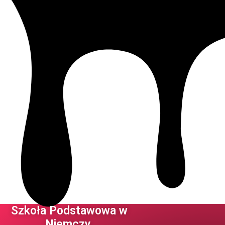
Szkoła Podstawowa w
Niemczy ​