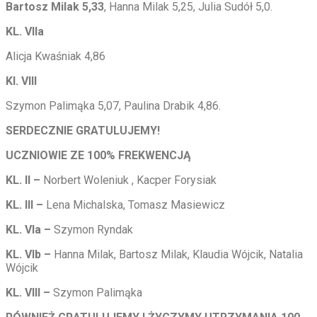
Bartosz Milak 5,33
, Hanna Milak 5,25, Julia Sudół 5,0.
KL. VIIa
Alicja Kwaśniak 4,86
Kl. VIII
Szymon Palimąka 5,07, Paulina Drabik 4,86.
SERDECZNIE GRATULUJEMY!
UCZNIOWIE ZE 100% FREKWENCJĄ
KL. II –
Norbert Woleniuk , Kacper Forysiak
KL. III –
Lena Michalska, Tomasz Masiewicz
KL. VIa –
Szymon Ryndak
KL. VIb –
Hanna Milak, Bartosz Milak, Klaudia Wójcik, Natalia
Wójcik
KL. VIII –
Szymon Palimąka