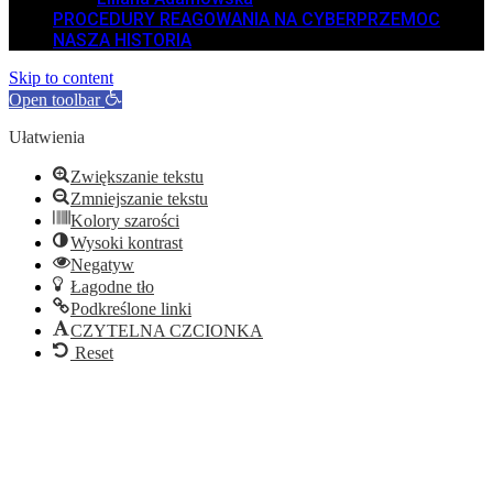
PROCEDURY REAGOWANIA NA CYBERPRZEMOC
NASZA HISTORIA
Skip to content
Open toolbar
Ułatwienia
Zwiększanie tekstu
Zmniejszanie tekstu
Kolory szarości
Wysoki kontrast
Negatyw
Łagodne tło
Podkreślone linki
CZYTELNA CZCIONKA
Reset