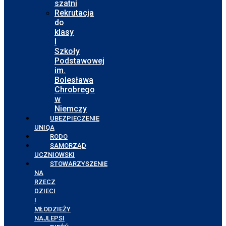
szatni
Rekrutacja
do
klasy
I
Szkoły
Podstawowej
im.
Bolesława
Chrobrego
w
Niemczy
UBEZPIECZENIE
UNIQA
RODO
SAMORZĄD
UCZNIOWSKI
STOWARZYSZENIE
NA
RZECZ
DZIECI
I
MŁODZIEŻY
NAJLEPSI