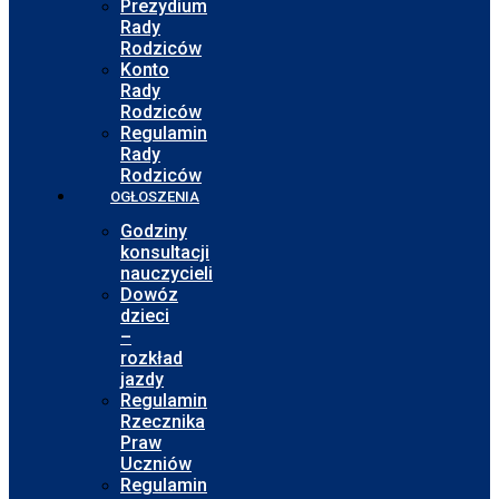
Prezydium
Rady
Rodziców
Konto
Rady
Rodziców
Regulamin
Rady
Rodziców
OGŁOSZENIA
Godziny
konsultacji
nauczycieli
Dowóz
dzieci
–
rozkład
jazdy
Regulamin
Rzecznika
Praw
Uczniów
Regulamin