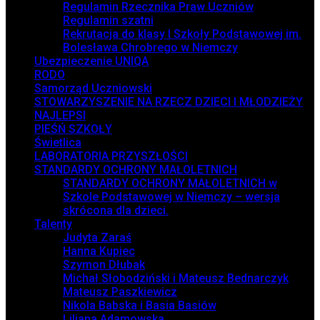
Regulamin Rzecznika Praw Uczniów
Regulamin szatni
Rekrutacja do klasy I Szkoły Podstawowej im.
Bolesława Chrobrego w Niemczy
Ubezpieczenie UNIQA
RODO
Samorząd Uczniowski
STOWARZYSZENIE NA RZECZ DZIECI I MŁODZIEŻY
NAJLEPSI
PIEŚŃ SZKOŁY
Świetlica
LABORATORIA PRZYSZŁOŚCI
STANDARDY OCHRONY MAŁOLETNICH
STANDARDY OCHRONY MAŁOLETNICH w
Szkole Podstawowej w Niemczy – wersja
skrócona dla dzieci.
Talenty
Judyta Zaraś
Hanna Kupiec
Szymon Dłubak
Michał Słobodziński i Mateusz Bednarczyk
Mateusz Paszkiewicz
Nikola Babska i Basia Basiów
Liliana Adamowska