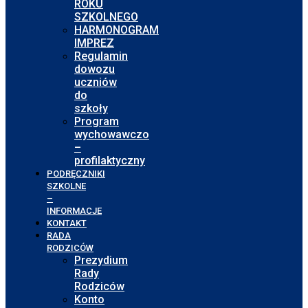
ROKU
SZKOLNEGO
HARMONOGRAM
IMPREZ
Regulamin
dowozu
uczniów
do
szkoły
Program
wychowawczo
–
profilaktyczny
PODRĘCZNIKI
SZKOLNE
–
INFORMACJE
KONTAKT
RADA
RODZICÓW
Prezydium
Rady
Rodziców
Konto