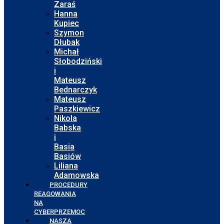
Zaraś
Hanna
Kupiec
Szymon
Dłubak
Michał
Słobodziński
i
Mateusz
Bednarczyk
Mateusz
Paszkiewicz
Nikola
Babska
i
Basia
Basiów
Liliana
Adamowska
PROCEDURY
REAGOWANIA
NA
CYBERPRZEMOC
NASZA