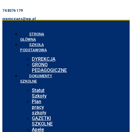
74 8376 179
niemczazs@wp.pl
STRONA
GŁÓWNA
SZKOŁA
PODSTAWOWA
DYREKCJA
GRONO
PEDAGOGICZNE
DOKUMENTY
SZKOLNE
Statut
Szkoły
Plan
pracy
szkoły
GAZETKI
SZKOLNE
Apele