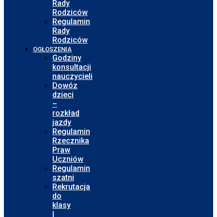
Rady
Rodziców
Regulamin
Rady
Rodziców
OGŁOSZENIA
Godziny
konsultacji
nauczycieli
Dowóz
dzieci
–
rozkład
jazdy
Regulamin
Rzecznika
Praw
Uczniów
Regulamin
szatni
Rekrutacja
do
klasy
I