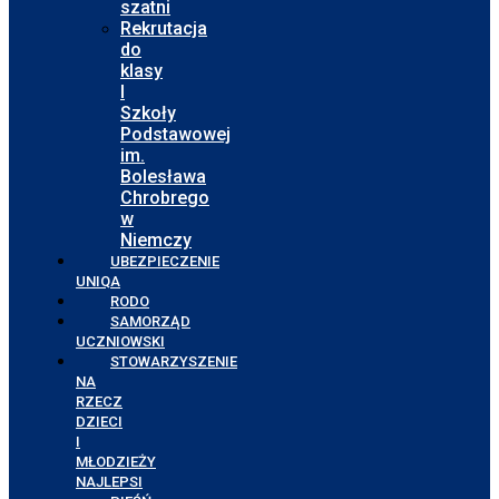
szatni
Rekrutacja
do
klasy
I
Szkoły
Podstawowej
im.
Bolesława
Chrobrego
w
Niemczy
UBEZPIECZENIE
UNIQA
RODO
SAMORZĄD
UCZNIOWSKI
STOWARZYSZENIE
NA
RZECZ
DZIECI
I
MŁODZIEŻY
NAJLEPSI