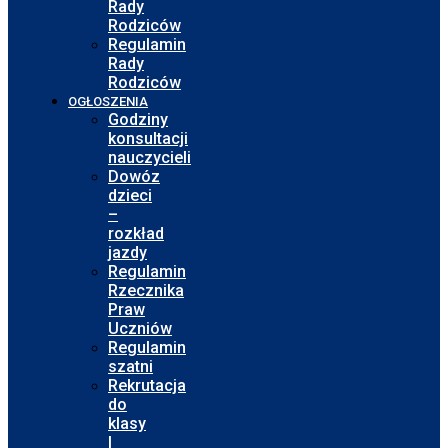
Rady
Rodziców
Regulamin
Rady
Rodziców
OGŁOSZENIA
Godziny
konsultacji
nauczycieli
Dowóz
dzieci
–
rozkład
jazdy
Regulamin
Rzecznika
Praw
Uczniów
Regulamin
szatni
Rekrutacja
do
klasy
I