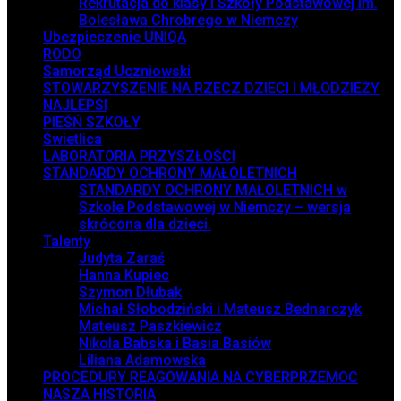
Rekrutacja do klasy I Szkoły Podstawowej im.
Bolesława Chrobrego w Niemczy
Ubezpieczenie UNIQA
RODO
Samorząd Uczniowski
STOWARZYSZENIE NA RZECZ DZIECI I MŁODZIEŻY
NAJLEPSI
PIEŚŃ SZKOŁY
Świetlica
LABORATORIA PRZYSZŁOŚCI
STANDARDY OCHRONY MAŁOLETNICH
STANDARDY OCHRONY MAŁOLETNICH w
Szkole Podstawowej w Niemczy – wersja
skrócona dla dzieci.
Talenty
Judyta Zaraś
Hanna Kupiec
Szymon Dłubak
Michał Słobodziński i Mateusz Bednarczyk
Mateusz Paszkiewicz
Nikola Babska i Basia Basiów
Liliana Adamowska
PROCEDURY REAGOWANIA NA CYBERPRZEMOC
NASZA HISTORIA