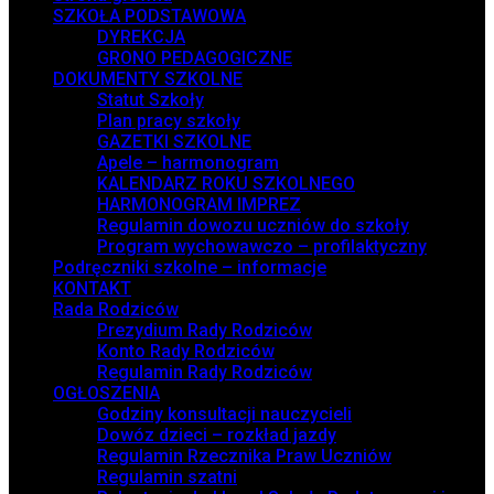
SZKOŁA PODSTAWOWA
DYREKCJA
GRONO PEDAGOGICZNE
DOKUMENTY SZKOLNE
Statut Szkoły
Plan pracy szkoły
GAZETKI SZKOLNE
Apele – harmonogram
KALENDARZ ROKU SZKOLNEGO
HARMONOGRAM IMPREZ
Regulamin dowozu uczniów do szkoły
Program wychowawczo – profilaktyczny
Podręczniki szkolne – informacje
KONTAKT
Rada Rodziców
Prezydium Rady Rodziców
Konto Rady Rodziców
Regulamin Rady Rodziców
OGŁOSZENIA
Godziny konsultacji nauczycieli
Dowóz dzieci – rozkład jazdy
Regulamin Rzecznika Praw Uczniów
Regulamin szatni