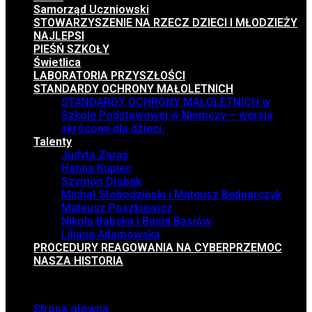
Samorząd Uczniowski
STOWARZYSZENIE NA RZECZ DZIECI I MŁODZIEŻY
NAJLEPSI
PIEŚŃ SZKOŁY
Świetlica
LABORATORIA PRZYSZŁOŚCI
STANDARDY OCHRONY MAŁOLETNICH
STANDARDY OCHRONY MAŁOLETNICH w
Szkole Podstawowej w Niemczy – wersja
skrócona dla dzieci.
Talenty
Judyta Zaraś
Hanna Kupiec
Szymon Dłubak
Michał Słobodziński i Mateusz Bednarczyk
Mateusz Paszkiewicz
Nikola Babska i Basia Basiów
Liliana Adamowska
PROCEDURY REAGOWANIA NA CYBERPRZEMOC
NASZA HISTORIA
Menu
Strona główna