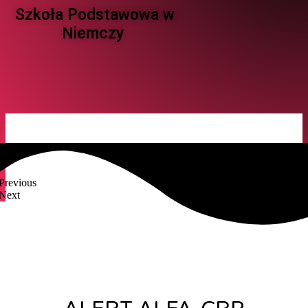
Szkoła Podstawowa w
Niemczy ​
Previous
Next