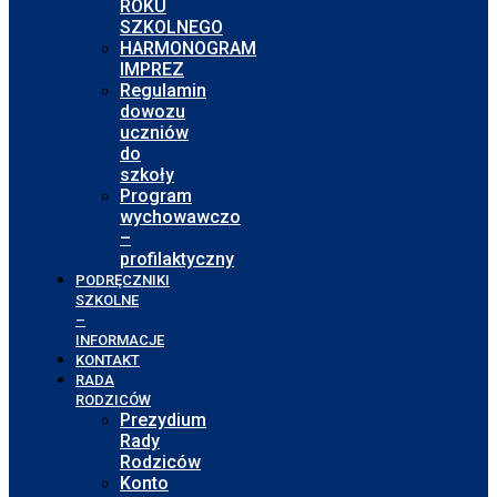
ROKU
SZKOLNEGO
HARMONOGRAM
IMPREZ
Regulamin
dowozu
uczniów
do
szkoły
Program
wychowawczo
–
profilaktyczny
PODRĘCZNIKI
SZKOLNE
–
INFORMACJE
KONTAKT
RADA
RODZICÓW
Prezydium
Rady
Rodziców
Konto