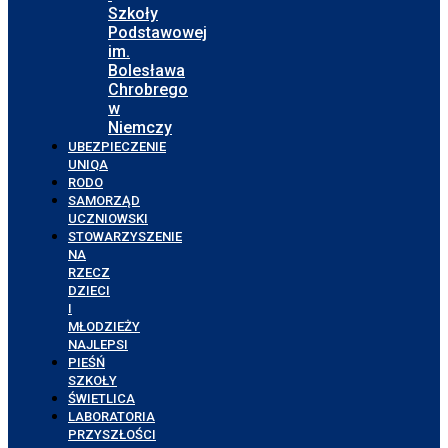
Szkoły
Podstawowej
im.
Bolesława
Chrobrego
w
Niemczy
UBEZPIECZENIE
UNIQA
RODO
SAMORZĄD
UCZNIOWSKI
STOWARZYSZENIE
NA
RZECZ
DZIECI
I
MŁODZIEŻY
NAJLEPSI
PIEŚŃ
SZKOŁY
ŚWIETLICA
LABORATORIA
PRZYSZŁOŚCI