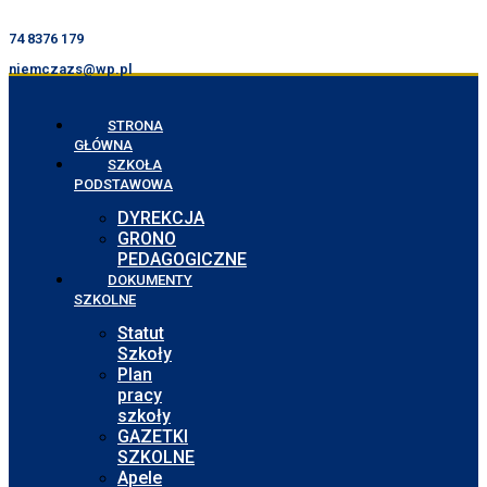
74 8376 179
niemczazs@wp.pl
STRONA
GŁÓWNA
SZKOŁA
PODSTAWOWA
DYREKCJA
GRONO
PEDAGOGICZNE
DOKUMENTY
SZKOLNE
Statut
Szkoły
Plan
pracy
szkoły
GAZETKI
SZKOLNE
Apele