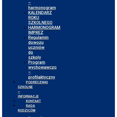
–
harmonogram
KALENDARZ
ROKU
SZKOLNEGO
HARMONOGRAM
IMPREZ
Regulamin
dowozu
uczniów
do
szkoły
Program
wychowawczo
–
profilaktyczny
PODRĘCZNIKI
SZKOLNE
–
INFORMACJE
KONTAKT
RADA
RODZICÓW