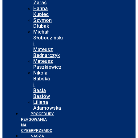
Zaraś
Hanna
Kupiec
Szymon
Dłubak
Michał
Słobodziński
i
Mateusz
Bednarczyk
Mateusz
Paszkiewicz
Nikola
Babska
i
Basia
Basiów
Liliana
Adamowska
PROCEDURY
REAGOWANIA
NA
CYBERPRZEMOC
NASZA