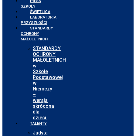
PIEŚŃ
SZKOŁY
ŚWIETLICA
LABORATORIA
PRZYSZŁOŚCI
STANDARDY
OCHRONY
MAŁOLETNICH
STANDARDY
OCHRONY
MAŁOLETNICH
w
Szkole
Podstawowej
w
Niemczy
–
wersja
skrócona
dla
dzieci.
TALENTY
Judyta