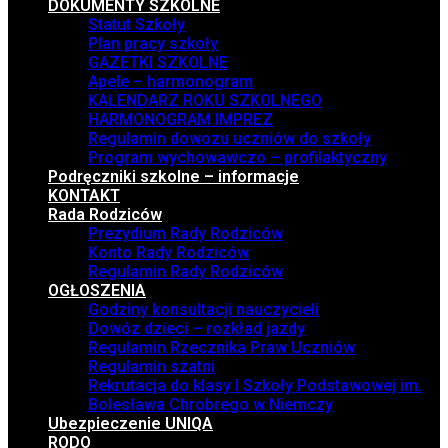
DOKUMENTY SZKOLNE
Statut Szkoły
Plan pracy szkoły
GAZETKI SZKOLNE
Apele – harmonogram
KALENDARZ ROKU SZKOLNEGO
HARMONOGRAM IMPREZ
Regulamin dowozu uczniów do szkoły
Program wychowawczo – profilaktyczny
Podręczniki szkolne – informacje
KONTAKT
Rada Rodziców
Prezydium Rady Rodziców
Konto Rady Rodziców
Regulamin Rady Rodziców
OGŁOSZENIA
Godziny konsultacji nauczycieli
Dowóz dzieci – rozkład jazdy
Regulamin Rzecznika Praw Uczniów
Regulamin szatni
Rekrutacja do klasy I Szkoły Podstawowej im.
Bolesława Chrobrego w Niemczy
Ubezpieczenie UNIQA
RODO