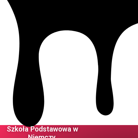
Szkoła Podstawowa w
Niemczy ​