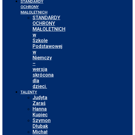
STANDARDY
OCHRONY
MAŁOLETNICH
STANDARDY
OCHRONY
MAŁOLETNICH
w
Szkole
Podstawowej
w
Niemczy
–
wersja
skrócona
dla
dzieci.
TALENTY
Judyta
Zaraś
Hanna
Kupiec
Szymon
Dłubak
Michał