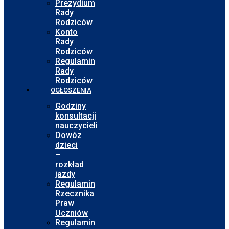
Prezydium
Rady
Rodziców
Konto
Rady
Rodziców
Regulamin
Rady
Rodziców
OGŁOSZENIA
Godziny
konsultacji
nauczycieli
Dowóz
dzieci
–
rozkład
jazdy
Regulamin
Rzecznika
Praw
Uczniów
Regulamin