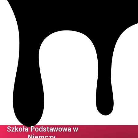
Szkoła Podstawowa w
Niemczy ​