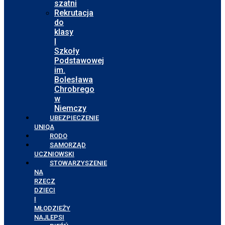
szatni
Rekrutacja
do
klasy
I
Szkoły
Podstawowej
im.
Bolesława
Chrobrego
w
Niemczy
UBEZPIECZENIE
UNIQA
RODO
SAMORZĄD
UCZNIOWSKI
STOWARZYSZENIE
NA
RZECZ
DZIECI
I
MŁODZIEŻY
NAJLEPSI