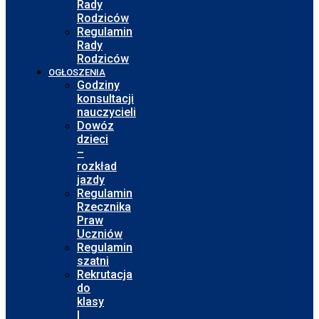
Rady
Rodziców
Regulamin
Rady
Rodziców
OGŁOSZENIA
Godziny
konsultacji
nauczycieli
Dowóz
dzieci
–
rozkład
jazdy
Regulamin
Rzecznika
Praw
Uczniów
Regulamin
szatni
Rekrutacja
do
klasy
I