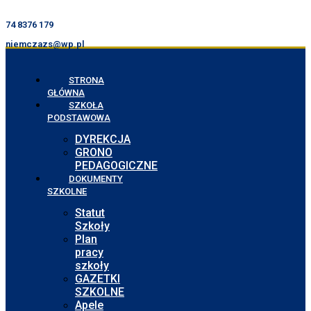
74 8376 179
niemczazs@wp.pl
STRONA
GŁÓWNA
SZKOŁA
PODSTAWOWA
DYREKCJA
GRONO
PEDAGOGICZNE
DOKUMENTY
SZKOLNE
Statut
Szkoły
Plan
pracy
szkoły
GAZETKI
SZKOLNE
Apele