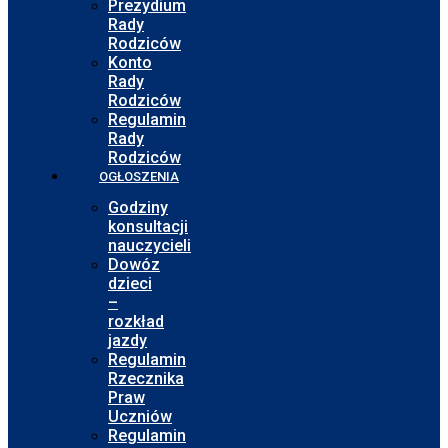
Prezydium
Rady
Rodziców
Konto
Rady
Rodziców
Regulamin
Rady
Rodziców
OGŁOSZENIA
Godziny
konsultacji
nauczycieli
Dowóz
dzieci
–
rozkład
jazdy
Regulamin
Rzecznika
Praw
Uczniów
Regulamin