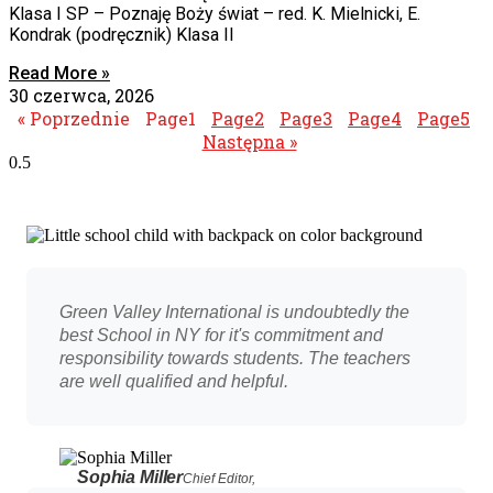
Klasa I SP – Poznaję Boży świat – red. K. Mielnicki, E.
Kondrak (podręcznik) Klasa II
Read More »
30 czerwca, 2026
« Poprzednie
Page
1
Page
2
Page
3
Page
4
Page
5
Następna »
Green Valley International is undoubtedly the
best School in NY for it's commitment and
responsibility towards students. The teachers
are well qualified and helpful.
Sophia Miller
Chief Editor,