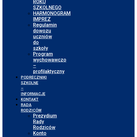
ROKU
SZKOLNEGO
HARMONOGRAM
IMPREZ
Regulamin
dowozu
uczniów
do
szkoły
Program
wychowawczo
–
profilaktyczny
PODRĘCZNIKI
SZKOLNE
–
INFORMACJE
KONTAKT
RADA
RODZICÓW
Prezydium
Rady
Rodziców
Konto