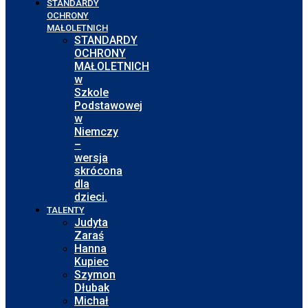
STANDARDY
OCHRONY
MAŁOLETNICH
STANDARDY
OCHRONY
MAŁOLETNICH
w
Szkole
Podstawowej
w
Niemczy
–
wersja
skrócona
dla
dzieci.
TALENTY
Judyta
Zaraś
Hanna
Kupiec
Szymon
Dłubak
Michał