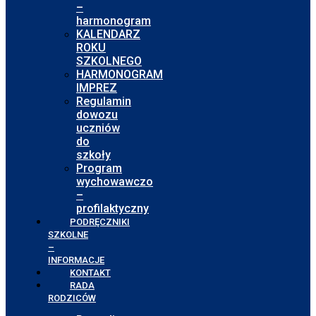
–
harmonogram
KALENDARZ
ROKU
SZKOLNEGO
HARMONOGRAM
IMPREZ
Regulamin
dowozu
uczniów
do
szkoły
Program
wychowawczo
–
profilaktyczny
PODRĘCZNIKI
SZKOLNE
–
INFORMACJE
KONTAKT
RADA
RODZICÓW