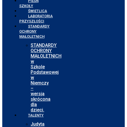
PIEŚŃ
SZKOŁY
ŚWIETLICA
LABORATORIA
PRZYSZŁOŚCI
STANDARDY
OCHRONY
MAŁOLETNICH
STANDARDY
OCHRONY
MAŁOLETNICH
w
Szkole
Podstawowej
w
Niemczy
–
wersja
skrócona
dla
dzieci.
TALENTY
Judyta