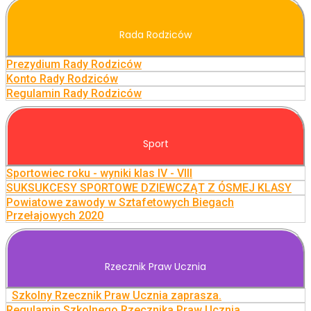
Rada Rodziców
Prezydium Rady Rodziców
Konto Rady Rodziców
Regulamin Rady Rodziców
Sport
Sportowiec roku - wyniki klas IV - VIII
SUKSUKCESY SPORTOWE DZIEWCZĄT Z ÓSMEJ KLASY
Powiatowe zawody w Sztafetowych Biegach
Przełajowych 2020
Rzecznik Praw Ucznia
Szkolny Rzecznik Praw Ucznia zaprasza.
Regulamin Szkolnego Rzecznika Praw Ucznia