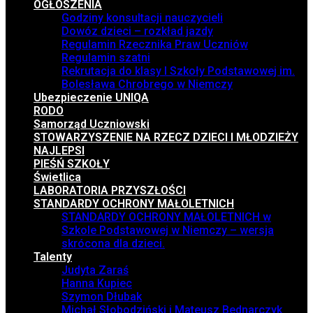
OGŁOSZENIA
Godziny konsultacji nauczycieli
Dowóz dzieci – rozkład jazdy
Regulamin Rzecznika Praw Uczniów
Regulamin szatni
Rekrutacja do klasy I Szkoły Podstawowej im.
Bolesława Chrobrego w Niemczy
Ubezpieczenie UNIQA
RODO
Samorząd Uczniowski
STOWARZYSZENIE NA RZECZ DZIECI I MŁODZIEŻY
NAJLEPSI
PIEŚŃ SZKOŁY
Świetlica
LABORATORIA PRZYSZŁOŚCI
STANDARDY OCHRONY MAŁOLETNICH
STANDARDY OCHRONY MAŁOLETNICH w
Szkole Podstawowej w Niemczy – wersja
skrócona dla dzieci.
Talenty
Judyta Zaraś
Hanna Kupiec
Szymon Dłubak
Michał Słobodziński i Mateusz Bednarczyk