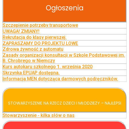
Ogłoszenia
Szczepienie potrzeby transportowe
UWAGA! ZMIANY!
Rekrutacja do klasy pierwszej.
ZAPRASZAMY DO PROJEKTU LOWE
Zdrowa żywność z automatu
Zasady organizacji konsultacji w Szkole Podstawowej im.
B. Chrobrego w Niemczy
Kurs autokaru szkolnego 1. września 2020
Skrzynka EPUAP dostępna.
Informacja MEN dotycząca darmowych podręczników.
STOWARZYSZENIE NA RZECZ DZIECI I MŁODZIEŻY – NAJLEPSI
Stowarzyszenie - kilka słów o nas