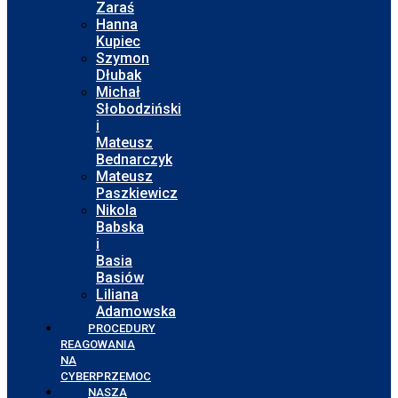
Zaraś
Hanna
Kupiec
Szymon
Dłubak
Michał
Słobodziński
i
Mateusz
Bednarczyk
Mateusz
Paszkiewicz
Nikola
Babska
i
Basia
Basiów
Liliana
Adamowska
PROCEDURY
REAGOWANIA
NA
CYBERPRZEMOC
NASZA