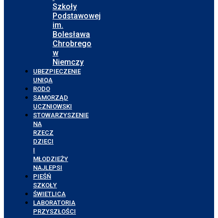
Szkoły
Podstawowej
im.
Bolesława
Chrobrego
w
Niemczy
UBEZPIECZENIE
UNIQA
RODO
SAMORZĄD
UCZNIOWSKI
STOWARZYSZENIE
NA
RZECZ
DZIECI
I
MŁODZIEŻY
NAJLEPSI
PIEŚŃ
SZKOŁY
ŚWIETLICA
LABORATORIA
PRZYSZŁOŚCI