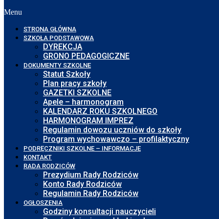
Menu
STRONA GŁÓWNA
SZKOŁA PODSTAWOWA
DYREKCJA
GRONO PEDAGOGICZNE
DOKUMENTY SZKOLNE
Statut Szkoły
Plan pracy szkoły
GAZETKI SZKOLNE
Apele – harmonogram
KALENDARZ ROKU SZKOLNEGO
HARMONOGRAM IMPREZ
Regulamin dowozu uczniów do szkoły
Program wychowawczo – profilaktyczny
PODRĘCZNIKI SZKOLNE – INFORMACJE
KONTAKT
RADA RODZICÓW
Prezydium Rady Rodziców
Konto Rady Rodziców
Regulamin Rady Rodziców
OGŁOSZENIA
Godziny konsultacji nauczycieli