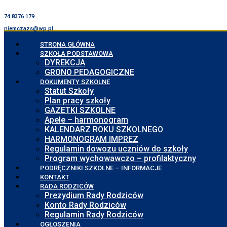
74 8376 179
niemczazs@wp.pl
STRONA GŁÓWNA
SZKOŁA PODSTAWOWA
DYREKCJA
GRONO PEDAGOGICZNE
DOKUMENTY SZKOLNE
Statut Szkoły
Plan pracy szkoły
GAZETKI SZKOLNE
Apele – harmonogram
KALENDARZ ROKU SZKOLNEGO
HARMONOGRAM IMPREZ
Regulamin dowozu uczniów do szkoły
Program wychowawczo – profilaktyczny
PODRĘCZNIKI SZKOLNE – INFORMACJE
KONTAKT
RADA RODZICÓW
Prezydium Rady Rodziców
Konto Rady Rodziców
Regulamin Rady Rodziców
OGŁOSZENIA