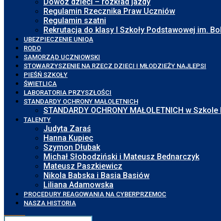
Dowóz dzieci – rozkład jazdy
Regulamin Rzecznika Praw Uczniów
Regulamin szatni
Rekrutacja do klasy I Szkoły Podstawowej im. 
UBEZPIECZENIE UNIQA
RODO
SAMORZĄD UCZNIOWSKI
STOWARZYSZENIE NA RZECZ DZIECI I MŁODZIEŻY NAJLEPSI
PIEŚŃ SZKOŁY
ŚWIETLICA
LABORATORIA PRZYSZŁOŚCI
STANDARDY OCHRONY MAŁOLETNICH
STANDARDY OCHRONY MAŁOLETNICH w Szkole Pod
TALENTY
Judyta Zaraś
Hanna Kupiec
Szymon Dłubak
Michał Słobodziński i Mateusz Bednarczyk
Mateusz Paszkiewicz
Nikola Babska i Basia Basiów
Liliana Adamowska
PROCEDURY REAGOWANIA NA CYBERPRZEMOC
NASZA HISTORIA