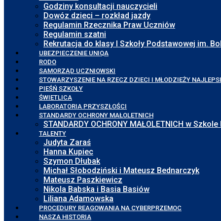
Godziny konsultacji nauczycieli
Dowóz dzieci – rozkład jazdy
Regulamin Rzecznika Praw Uczniów
Regulamin szatni
Rekrutacja do klasy I Szkoły Podstawowej im. 
UBEZPIECZENIE UNIQA
RODO
SAMORZĄD UCZNIOWSKI
STOWARZYSZENIE NA RZECZ DZIECI I MŁODZIEŻY NAJLEPS
PIEŚŃ SZKOŁY
ŚWIETLICA
LABORATORIA PRZYSZŁOŚCI
STANDARDY OCHRONY MAŁOLETNICH
STANDARDY OCHRONY MAŁOLETNICH w Szkole Pod
TALENTY
Judyta Zaraś
Hanna Kupiec
Szymon Dłubak
Michał Słobodziński i Mateusz Bednarczyk
Mateusz Paszkiewicz
Nikola Babska i Basia Basiów
Liliana Adamowska
PROCEDURY REAGOWANIA NA CYBERPRZEMOC
NASZA HISTORIA