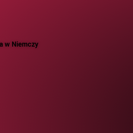
 w Niemczy ​