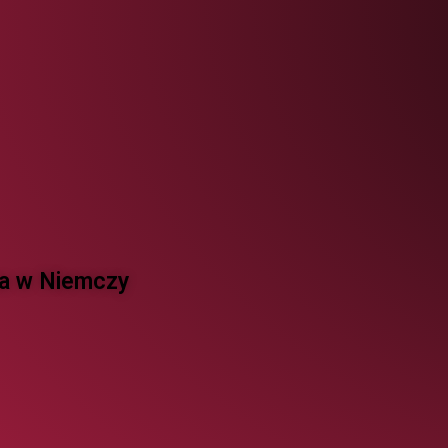
 w Niemczy ​