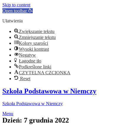
Skip to content
Open toolbar
Ułatwienia
Zwiększanie tekstu
Zmniejszanie tekstu
Kolory szarości
Wysoki kontrast
Negatyw
Łagodne tło
Podkreślone linki
CZYTELNA CZCIONKA
Reset
Szkoła Podstawowa w Niemczy
Szkoła Podstawowa w Niemczy
Menu
Dzień:
7 grudnia 2022